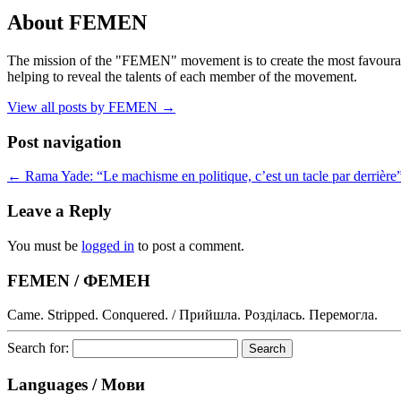
About FEMEN
The mission of the "FEMEN" movement is to create the most favourable
helping to reveal the talents of each member of the movement.
View all posts by FEMEN
→
Post navigation
←
Rama Yade: “Le machisme en politique, c’est un tacle par derrière
Leave a Reply
You must be
logged in
to post a comment.
FEMEN / ФЕМЕН
Came. Stripped. Conquered. / Прийшла. Розділась. Перемогла.
Search for:
Languages / Мови