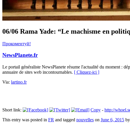
06/06 Rama Yade: “Le machisme en politiqu
Прокоментуй!
NewsPlanete.fr
Le portail généraliste NewsPlanete résume l'actualité du moment : dépêc
annuaire de sites web incontournables.
[ Cliquez-ici ]
Via:
lartino.fr
Short link:
Copy
-
http://whoe
This entry was posted in
FR
and tagged
nouvelles
on
June 6, 2015
b