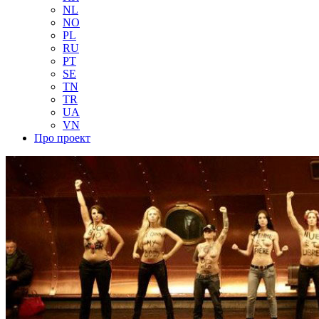
NL
NO
PL
RU
PT
SE
TN
TR
UA
VN
Про проект