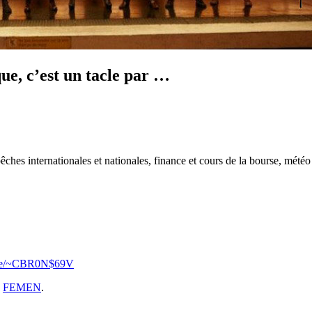
e, c’est un tacle par …
hes internationales et nationales, finance et cours de la bourse, météo 
l.se/~CBR0N$69V
y
FEMEN
.