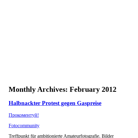
NL
NO
PL
RU
PT
SE
TN
TR
UA
VN
Про проект
Monthly Archives:
February 2012
Halbnackter Protest gegen Gaspreise
Прокоментуй!
Fotocommunity
Treffpunkt für ambitionierte Amateurfotografie. Bilder