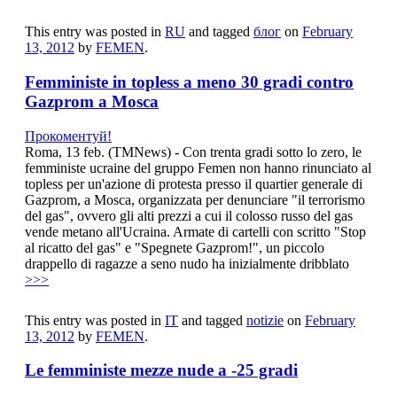
This entry was posted in
RU
and tagged
блог
on
February
13, 2012
by
FEMEN
.
Femministe in topless a meno 30 gradi contro
Gazprom a Mosca
Прокоментуй!
Roma, 13 feb. (TMNews) - Con trenta gradi sotto lo zero, le
femministe ucraine del gruppo Femen non hanno rinunciato al
topless per un'azione di protesta presso il quartier generale di
Gazprom, a Mosca, organizzata per denunciare "il terrorismo
del gas", ovvero gli alti prezzi a cui il colosso russo del gas
vende metano all'Ucraina. Armate di cartelli con scritto "Stop
al ricatto del gas" e "Spegnete Gazprom!", un piccolo
drappello di ragazze a seno nudo ha inizialmente dribblato
>>>
This entry was posted in
IT
and tagged
notizie
on
February
13, 2012
by
FEMEN
.
Le femministe mezze nude a -25 gradi