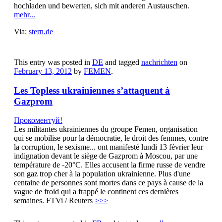
hochladen und bewerten, sich mit anderen Austauschen.
mehr...
Via:
stern.de
This entry was posted in
DE
and tagged
nachrichten
on
February 13, 2012
by
FEMEN
.
Les Topless ukrainiennes s’attaquent à
Gazprom
Прокоментуй!
Les militantes ukrainiennes du groupe Femen, organisation
qui se mobilise pour la démocratie, le droit des femmes, contre
la corruption, le sexisme... ont manifesté lundi 13 février leur
indignation devant le siège de Gazprom à Moscou, par une
température de -20°C. Elles accusent la firme russe de vendre
son gaz trop cher à la population ukrainienne. Plus d'une
centaine de personnes sont mortes dans ce pays à cause de la
vague de froid qui a frappé le continent ces dernières
semaines. FTVi / Reuters
>>>