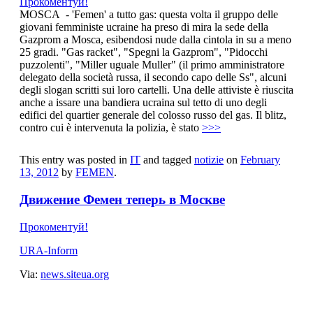
Прокоментуй!
MOSCA - 'Femen' a tutto gas: questa volta il gruppo delle
giovani femministe ucraine ha preso di mira la sede della
Gazprom a Mosca, esibendosi nude dalla cintola in su a meno
25 gradi. "Gas racket", "Spegni la Gazprom", "Pidocchi
puzzolenti", "Miller uguale Muller" (il primo amministratore
delegato della società russa, il secondo capo delle Ss", alcuni
degli slogan scritti sui loro cartelli. Una delle attiviste è riuscita
anche a issare una bandiera ucraina sul tetto di uno degli
edifici del quartier generale del colosso russo del gas. Il blitz,
contro cui è intervenuta la polizia, è stato
>>>
This entry was posted in
IT
and tagged
notizie
on
February
13, 2012
by
FEMEN
.
Движение Фемен теперь в Москве
Прокоментуй!
URA-Inform
Via:
news.siteua.org