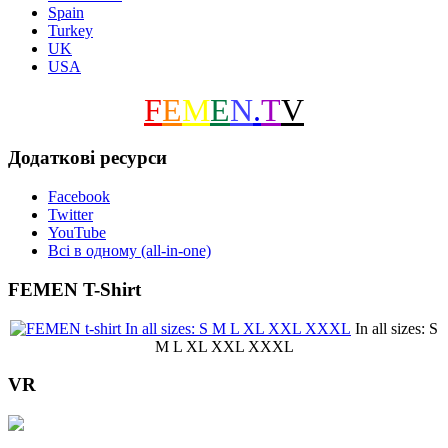
Spain
Turkey
UK
USA
F
E
M
E
N
.
T
V
Додаткові ресурси
Facebook
Twitter
YouTube
Всі в одному (all-in-one)
FEMEN T-Shirt
In all sizes: S
M L XL XXL XXXL
VR