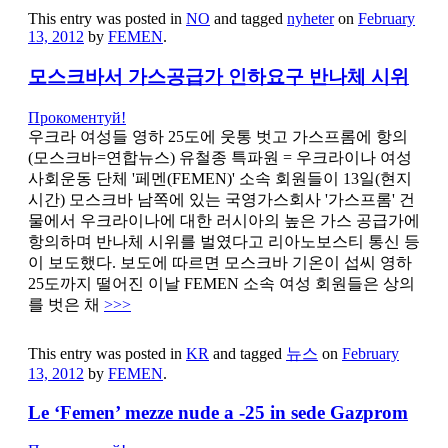
This entry was posted in
NO
and tagged
nyheter
on
February
13, 2012
by
FEMEN
.
모스크바서 가스공급가 인하요구 반나체 시위
Прокоментуй!
우크라 여성들 영하 25도에 웃통 벗고 가스프롬에 항의
(모스크바=연합뉴스) 유철종 특파원 = 우크라이나 여성
사회운동 단체 '페멘(FEMEN)' 소속 회원들이 13일(현지
시간) 모스크바 남쪽에 있는 국영가스회사 '가스프롬' 건
물에서 우크라이나에 대한 러시아의 높은 가스 공급가에
항의하며 반나체 시위를 벌였다고 리아노보스티 통신 등
이 보도했다. 보도에 따르면 모스크바 기온이 섭씨 영하
25도까지 떨어진 이날 FEMEN 소속 여성 회원들은 상의
를 벗은 채
>>>
This entry was posted in
KR
and tagged
뉴스
on
February
13, 2012
by
FEMEN
.
Le ‘Femen’ mezze nude a -25 in sede Gazprom