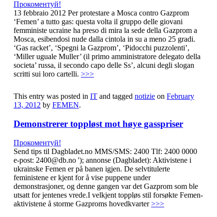
Прокоментуй!
13 febbraio 2012 Per protestare a Mosca contro Gazprom
‘Femen’ a tutto gas: questa volta il gruppo delle giovani
femministe ucraine ha preso di mira la sede della Gazprom a
Mosca, esibendosi nude dalla cintola in su a meno 25 gradi.
‘Gas racket’, ‘Spegni la Gazprom’, ‘Pidocchi puzzolenti’,
‘Miller uguale Muller’ (il primo amministratore delegato della
societa’ russa, il secondo capo delle Ss’, alcuni degli slogan
scritti sui loro cartelli.
>>>
This entry was posted in
IT
and tagged
notizie
on
February
13, 2012
by
FEMEN
.
Demonstrerer toppløst mot høye gasspriser
Прокоментуй!
Send tips til Dagbladet.no MMS/SMS: 2400 Tlf: 2400 0000
e-post: 2400@db.no '); annonse (Dagbladet): Aktivistene i
ukrainske Femen er på banen igjen. De selvtitulerte
feministene er kjent for å vise puppene under
demonstrasjoner, og denne gangen var det Gazprom som ble
utsatt for jentenes vrede.I velkjent toppløs stil forsøkte Femen-
aktivistene å storme Gazproms hovedkvarter
>>>