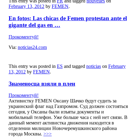
This entry was posted in
FR
and tagged
nouvelles
on
February 13, 2012
by
FEMEN
.
En fotos: Las chicas de Femen protestan ante el
gigante del gas en …
Прокоментуй!
Via:
noticias24.com
This entry was posted in
ES
and tagged
noticias
on
February
13, 2012
by
FEMEN
.
Знаменосца взяли в плен
Прокоментуй!
Активистку FEMEN Оксану Шачко будут судить за
украинский флаг над Газпромом. Суд должен состояться
сегодня, у Оксаны были изъяты документы и
мобильный телефон. Уже больше часа с ней нет связи. В
данный мемент активистка движения находится в
отделении милиции Новочеремушкинского района
города Москвы.
>>>