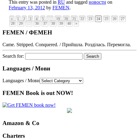
This entry was posted in
RU
and tagged
новости
on
February 13, 2012
by
FEMEN
.
«
1
2
3
4
5
…
19
20
21
22
23
24
25
26
27
28
29
…
36
37
38
39
40
»
FEMEN / ФЕМЕН
Came. Stripped. Conquered. / Прийшла. Розділась. Перемогла.
Search for:
Languages / Мови
Languages / Мови
FEMEN Book is out NOW!
Amazon & Co
Charters