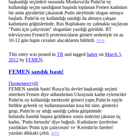
başkanlığı seçimleri sırasında Moskova'da Putin'in oy
kullandığı seçim sandığının başında toplanan Femen kadınları
bir anda giysilerini çıkararak Putin aleyhinde slogan atmaya
başladı. Putin'in oy kullandığı sandığı da almaya çalışan
kadınların göğüslerinde, Rus Başbakanı oy çalmakla suçlayan
"Putin için çalıyorum" sloganları yazdığı görüldü. RT
televizyonu Femen'li protestocuların gösteri nedeniyle en az
10-12 gün hapis cezaları alacaklarını bildirdi.
>>>
This entry was posted in
TR
and tagged
haber
on
March 5,
2012
by
FEMEN
.
FEMEN sandık bastı!
Прокоментуй!
FEMEN sandık bastı! Rusya'da devlet başkanlığı seçimi
sürerken Femen diye adlandırılan Ukraynalı kadın eylemciler
Putin'in oy kullandığı merkezde gösteri yaptı.Putin'in eşiyle
birlikte gelerek oy kullanmasından kısa bir süre, gösterici
grup, Putin'in oy attığı sandığı çalma girişiminde
bulundu.Sandık başına geldikten sonra üstlerini çıkaran üç
kadın, 'Putin hırsızdır' diye bağırdı. Kadınların üzerlerine
yazdıkları 'Putin için çalıyorum' ve 'Kremlin'in fareleri'
yazıları dikkaki çekti.
>>>