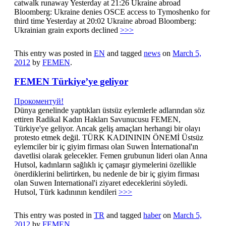
catwalk runaway Yesterday at 21:26 Ukraine abroad
Bloomberg: Ukraine denies OSCE access to Tymoshenko for
third time Yesterday at 20:02 Ukraine abroad Bloomberg:
Ukrainian grain exports declined
>>>
This entry was posted in
EN
and tagged
news
on
March 5,
2012
by
FEMEN
.
FEMEN Türkiye’ye geliyor
Прокоментуй!
Dünya genelinde yaptıkları üstsüz eylemlerle adlarından söz
ettiren Radikal Kadın Hakları Savunucusu FEMEN,
Türkiye'ye geliyor. Ancak geliş amaçları herhangi bir olayı
protesto etmek değil. TÜRK KADINININ ÖNEMİ Üstsüz
eylemciler bir iç giyim firması olan Suwen İnternational'ın
davetlisi olarak gelecekler. Femen grubunun lideri olan Anna
Hutsol, kadınların sağlıklı iç çamaşır giymelerini özellikle
önerdiklerini belirtirken, bu nedenle de bir iç giyim firması
olan Suwen International'i ziyaret edeceklerini söyledi.
Hutsol, Türk kadınının kendileri
>>>
This entry was posted in
TR
and tagged
haber
on
March 5,
2012
by
FEMEN
.