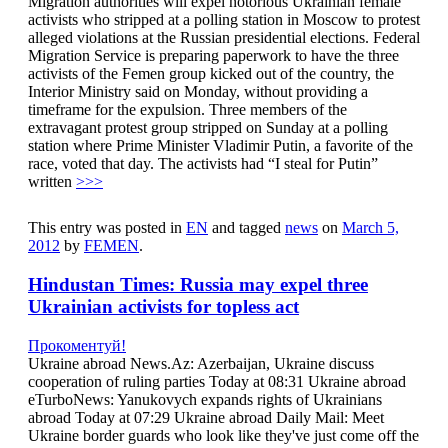
Migration authorities will expel notorious Ukrainian female
activists who stripped at a polling station in Moscow to protest
alleged violations at the Russian presidential elections. Federal
Migration Service is preparing paperwork to have the three
activists of the Femen group kicked out of the country, the
Interior Ministry said on Monday, without providing a
timeframe for the expulsion. Three members of the
extravagant protest group stripped on Sunday at a polling
station where Prime Minister Vladimir Putin, a favorite of the
race, voted that day. The activists had “I steal for Putin”
written
>>>
This entry was posted in
EN
and tagged
news
on
March 5,
2012
by
FEMEN
.
Hindustan Times: Russia may expel three
Ukrainian activists for topless act
Прокоментуй!
Ukraine abroad News.Az: Azerbaijan, Ukraine discuss
cooperation of ruling parties Today at 08:31 Ukraine abroad
eTurboNews: Yanukovych expands rights of Ukrainians
abroad Today at 07:29 Ukraine abroad Daily Mail: Meet
Ukraine border guards who look like they've just come off the