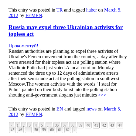
This entry was posted in
TR
and tagged
haber
on
March 5,
2012
by
FEMEN
.
Russia may expel three Ukrainian activists for
topless act
Прокоментуй!
Russian authorities are planning to expel three activists of
Ukraine's Femen movement from the country, a day after they
were arrested for their topless act at a polling station where
Vladimir Putin had just voted.A local court on Monday
sentenced the three up to 12 days of administrative arrests
after their semi-nude act at the polling station in southwest
Moscow.The women activists with the words "I steal for
Putin" painted on their body burst into the polling station
shouting anti-government slogans just minutes
>>>
This entry was posted in
EN
and tagged
news
on
March 5,
2012
by
FEMEN
.
«
1
2
3
4
5
…
36
37
38
39
40
41
42
43
44
45
46
…
58
59
60
61
62
»