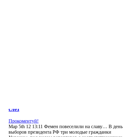
NL
NO
PL
RU
PT
SE
TN
TR
UA
VN
Про проект
Monthly Archives:
March 2012
Фемен на выборах 2012 в России: весело до
слез
Прокоментуй!
Мар 5th 12 13:11 Фемен повеселили на славу… В день
выборов президента РФ три молодые гражданки