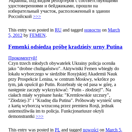
Украины, под видом репортеров с соответствующими
удостоверениями и бейджиками, прошли на
избирательный участок, расположенный в здании
Российской
>>>
This entry was posted in
RU
and tagged
новости
on
March
5, 2012
by
FEMEN
.
Femenki odsiedzą próbę kradzieży urny Putina
Прокоментуй!
Czyn trzech młodych obywatelek Ukrainy policja oceniła
jako "drobne chuligaństwo". Aktywistki Femen wbiegły do
lokalu wyborczego w siedzibie Rosyjskiej Akademii Nauk
przy Prospekcie Lenina, w centrum Moskwy, wkrótce po
tym, jak opuścił go Putin. Rozebrały się od pasa w górę, a
następnie zaczęły wykrzykiwać: "Putin - złodziej!". Na
ciałach miały wypisane hasła: "Kremlowskie szczury",
"Złodziej-3" i "Kradnę dla Putina". Próbowały wynieść urnę
z kartą wyborczą wrzuconą przez premiera Rosji, jednak
uniemożliwiła im to policja. Funkcjonariusze okryli
demonstrantki
>>>
This entry was posted in
PL
and tagged
nowości
on
March 5,