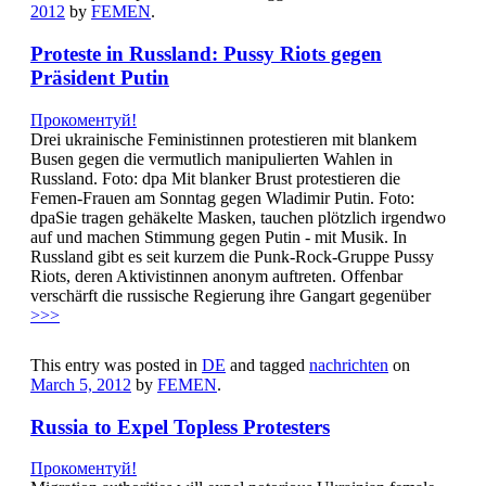
2012
by
FEMEN
.
Proteste in Russland: Pussy Riots gegen
Präsident Putin
Прокоментуй!
Drei ukrainische Feministinnen protestieren mit blankem
Busen gegen die vermutlich manipulierten Wahlen in
Russland. Foto: dpa Mit blanker Brust protestieren die
Femen-Frauen am Sonntag gegen Wladimir Putin. Foto:
dpaSie tragen gehäkelte Masken, tauchen plötzlich irgendwo
auf und machen Stimmung gegen Putin - mit Musik. In
Russland gibt es seit kurzem die Punk-Rock-Gruppe Pussy
Riots, deren Aktivistinnen anonym auftreten. Offenbar
verschärft die russische Regierung ihre Gangart gegenüber
>>>
This entry was posted in
DE
and tagged
nachrichten
on
March 5, 2012
by
FEMEN
.
Russia to Expel Topless Protesters
Прокоментуй!