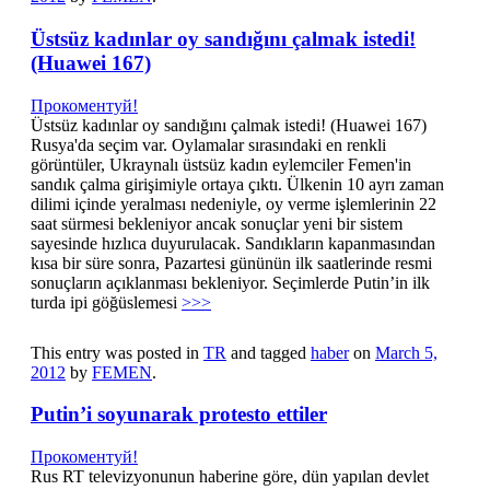
Üstsüz kadınlar oy sandığını çalmak istedi!
(Huawei 167)
Прокоментуй!
Üstsüz kadınlar oy sandığını çalmak istedi! (Huawei 167)
Rusya'da seçim var. Oylamalar sırasındaki en renkli
görüntüler, Ukraynalı üstsüz kadın eylemciler Femen'in
sandık çalma girişimiyle ortaya çıktı. Ülkenin 10 ayrı zaman
dilimi içinde yeralması nedeniyle, oy verme işlemlerinin 22
saat sürmesi bekleniyor ancak sonuçlar yeni bir sistem
sayesinde hızlıca duyurulacak. Sandıkların kapanmasından
kısa bir süre sonra, Pazartesi gününün ilk saatlerinde resmi
sonuçların açıklanması bekleniyor. Seçimlerde Putin’in ilk
turda ipi göğüslemesi
>>>
This entry was posted in
TR
and tagged
haber
on
March 5,
2012
by
FEMEN
.
Putin’i soyunarak protesto ettiler
Прокоментуй!
Rus RT televizyonunun haberine göre, dün yapılan devlet