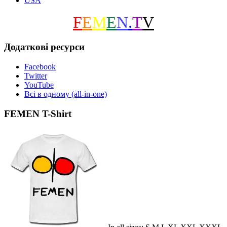
USA
F
E
M
E
N
.
T
V
Додаткові ресурси
Facebook
Twitter
YouTube
Всі в одному (all-in-one)
FEMEN T-Shirt