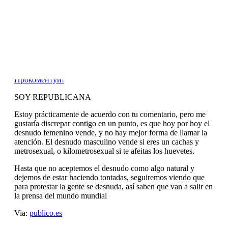
This entry was posted in
DE
and tagged
nachrichten
on
February 12, 2013
by
FEMEN
.
El grupo feminista Femen celebra en Notre
Dame la renuncia del …
Прокоментуй!
SOY REPUBLICANA
Estoy prácticamente de acuerdo con tu comentario, pero me
gustaría discrepar contigo en un punto, es que hoy por hoy el
desnudo femenino vende, y no hay mejor forma de llamar la
atención. El desnudo masculino vende si eres un cachas y
metrosexual, o kilometrosexual si te afeitas los huevetes.
Hasta que no aceptemos el desnudo como algo natural y
dejemos de estar haciendo tontadas, seguiremos viendo que
para protestar la gente se desnuda, así saben que van a salir en
la prensa del mundo mundial
Via:
publico.es