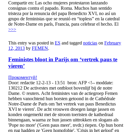
Compartir en: Las ocho mujeres protestaron lanzando
consignas contra el papado. Roma. Muchos han sentido
tristeza por la renuncia del papa Benedicto XVI, no así un
grupo de feministas que se reunió en “topless” en la catedral
de Notre-Dame en parís, Francia, para celebrar el hecho. El
>>>
This entry was posted in
ES
and tagged
noticias
on
February
12, 2013
by
FEMEN
.
Feministes bloot in Parijs om ‘vertrek paus te
vieren’
Прокоментуй!
Door: redactie 12-2-13 - 13:51 bron: AFP <!-- moddate:
130212 De activestes met ontbloot bovenlijf bij de notre
Dame. © reuters. Acht feministes van de actiegroep Femen
hebben vanochtend hun borsten getoond in de Cathédrale
Notre-Dame de Paris om 'het vertrek van paus Benedictus
XVI te vieren'. De acht vrouwen droegen lange jassen en
konden ongemerkt met de stroom toeristen de kathedraal
binnengaan, waarna ze hun jassen uittrokken en slogans als
'Pope no more' ('Geen paus meer', nvdr.) riepen. Op hun borst
en rug hadden ze 'Geen homofobie', 'Crisis in het geloof' en