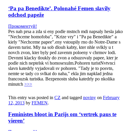
‘Pa pa Benedikte’. Polonahé Femen slavily
odchod papeže
Прокоментуй!
Pes nah prsa a zda si eny podle mstnch mdi napsaly hesla jako
"Nechceme homofoba", "Krize vry" i "Pa pa Benedikte" a
kiely "Nechceme papee".eny vstoupily rno do Notre-Dame s
davem turist. Mly na sob dlouh kabty, kter nhle svlkly u t
novch zvon, kter byly ped zavenm poloeny v chrmov lodi.
Devnmi klacky tloukly do zvon a odsuzovaly papee, kter je
podle nich neptelsk vi homosexulm.Pohoren turistNvtvnci
slavn katedrly vyjadovali sv pohoren. "Tady je to posvtn,
nemte se tady co svlkat do naha," ekla jim napklad jedna
francouzsk turistka. Bezpenostn sluba katedrly po nkolika
minutch
>>>
This entry was posted in
CZ
and tagged
noviny
on
February
12, 2013
by
FEMEN
.
Feministes bloot in Parijs om ‘vertrek paus te
vieren’