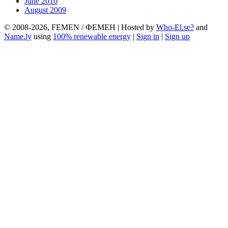
June 2010
August 2009
© 2008-2026, FEMEN / ФЕМЕН | Hosted by
Who-El.se?
and
Name.ly
using
100% renewable energy
|
Sign in
|
Sign up