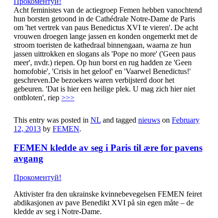
Прокоментуй!
Acht feministes van de actiegroep Femen hebben vanochtend
hun borsten getoond in de Cathédrale Notre-Dame de Paris
om 'het vertrek van paus Benedictus XVI te vieren'. De acht
vrouwen droegen lange jassen en konden ongemerkt met de
stroom toeristen de kathedraal binnengaan, waarna ze hun
jassen uittrokken en slogans als 'Pope no more' ('Geen paus
meer', nvdr.) riepen. Op hun borst en rug hadden ze 'Geen
homofobie', 'Crisis in het geloof' en 'Vaarwel Benedictus!'
geschreven.De bezoekers waren verbijsterd door het
gebeuren. 'Dat is hier een heilige plek. U mag zich hier niet
ontbloten', riep
>>>
This entry was posted in
NL
and tagged
nieuws
on
February
12, 2013
by
FEMEN
.
FEMEN kledde av seg i Paris til ære for pavens
avgang
Прокоментуй!
Aktivister fra den ukrainske kvinnebevegelsen FEMEN feiret
abdikasjonen av pave Benedikt XVI på sin egen måte – de
kledde av seg i Notre-Dame.