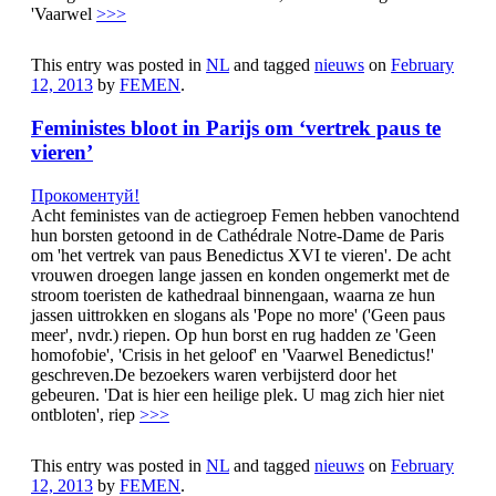
'Vaarwel
>>>
This entry was posted in
NL
and tagged
nieuws
on
February
12, 2013
by
FEMEN
.
Feministes bloot in Parijs om ‘vertrek paus te
vieren’
Прокоментуй!
Acht feministes van de actiegroep Femen hebben vanochtend
hun borsten getoond in de Cathédrale Notre-Dame de Paris
om 'het vertrek van paus Benedictus XVI te vieren'. De acht
vrouwen droegen lange jassen en konden ongemerkt met de
stroom toeristen de kathedraal binnengaan, waarna ze hun
jassen uittrokken en slogans als 'Pope no more' ('Geen paus
meer', nvdr.) riepen. Op hun borst en rug hadden ze 'Geen
homofobie', 'Crisis in het geloof' en 'Vaarwel Benedictus!'
geschreven.De bezoekers waren verbijsterd door het
gebeuren. 'Dat is hier een heilige plek. U mag zich hier niet
ontbloten', riep
>>>
This entry was posted in
NL
and tagged
nieuws
on
February
12, 2013
by
FEMEN
.