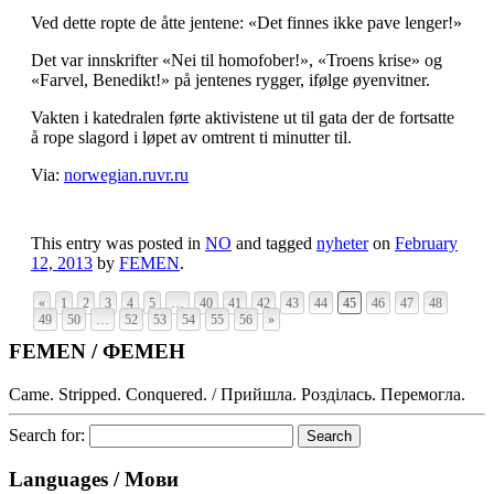
Ved dette ropte de åtte jentene: «Det finnes ikke pave lenger!»
Det var innskrifter «Nei til homofober!», «Troens krise» og
«Farvel, Benedikt!» på jentenes rygger, ifølge øyenvitner.
Vakten i katedralen førte aktivistene ut til gata der de fortsatte
å rope slagord i løpet av omtrent ti minutter til.
Via:
norwegian.ruvr.ru
This entry was posted in
NO
and tagged
nyheter
on
February
12, 2013
by
FEMEN
.
«
1
2
3
4
5
…
40
41
42
43
44
45
46
47
48
49
50
…
52
53
54
55
56
»
FEMEN / ФЕМЕН
Came. Stripped. Conquered. / Прийшла. Розділась. Перемогла.
Search for:
Languages / Мови