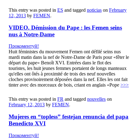
This entry was posted in
ES
and tagged
noticias
on
February
12, 2013
by
FEMEN
.
VIDEO. Démission du Pape : les Femen seins
nus à Notre-Dame
Прокоментуй!
Huit féministes du mouvement Femen ont défilé seins nus
mardi matin dans la nef de Notre-Dame de Paris pour «fêter le
départ du pape» Benoît XVI. Entrées dans le flot des
touristes, les huit jeunes femmes portaient de longs manteaux
qu'elles ont ôtés à proximité de trois des neuf nouvelles
cloches provisoirement déposées dans la nef. Elles les ont fait
tinter avec des morceaux de bois, criant en anglais «Pope
>>>
This entry was posted in
FR
and tagged
nouvelles
on
February 12, 2013
by
FEMEN
.
Mujeres en “topless” festejan renuncia del papa
Benedicto XVI
Прокоментуй!