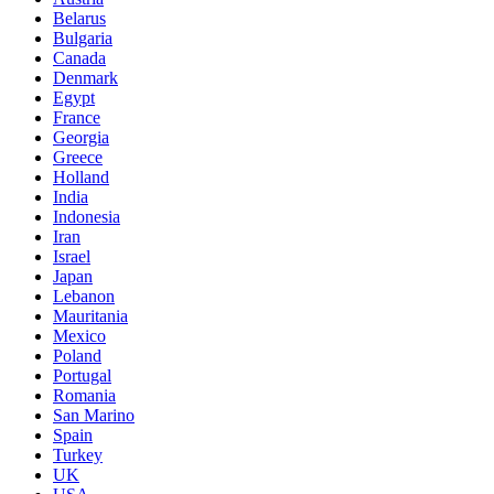
Belarus
Bulgaria
Canada
Denmark
Egypt
France
Georgia
Greece
Holland
India
Indonesia
Iran
Israel
Japan
Lebanon
Mauritania
Mexico
Poland
Portugal
Romania
San Marino
Spain
Turkey
UK