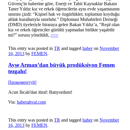
Güvenç'in haberine göre, Enerji ve Tabii Kaynaklar Bakanı
Taner Yıldız kız ve erkek öğrencilerin aynı evde yaşamasının
sınırını çizdi: “Kişisel hak ve özgürlükler, toplumun koyduğu
ahlak kurallarıyla sınırlıdır.” Diplomasi Muhabirleri Derneği
(DMD) üyeleriyle biraraya gelen Bakan Yıldız’a, “Reşit olan
kız ve erkek öğrenciler gürültü yapmadan birlikte yaşabilir
mi?” sorusu yöneltildi,
>>>
This entry was posted in
TR
and tagged
haber
on
November
16, 2013
by
FEMEN
.
Ayşe Arman’dan büyük prodüksiyon Femen
tezgahı!
Прокоментуй!
Acun Ilıcalı'dan itiraf: Batıyordum!
Via:
haberahval.com
This entry was posted in
TR
and tagged
haber
on
November
16, 2013
by
FEMEN
.