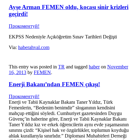
Ayşe Arman FEMEN oldu, kocası sinir krizleri
geçirdi!
Прокоментуй!
EKPSS Nedeniyle Açıköğretim Sınav Tarihleri Değişti
Via:
haberahval.com
This entry was posted in
TR
and tagged
haber
on
November
16, 2013
by
FEMEN
.
Enerji Bakanı’ndan FEMEN çıkışı!
Прокоментуй!
Enerji ve Tabii Kaynaklar Bakanı Taner Yıldız, Türk
Femenlerin, “Bedenim benimdir” sloganının kendisini
mahçup ettiğini söyledi. Cumhuriyet gazetesinden Duygu
Güvenç’in haberine göre, Enerji ve Tabii Kaynaklar Bakanı
Taner Yıldız kız ve erkek öğrencilerin aynı evde yaşamasının
sınırını çizdi: “Kişisel hak ve özgürlükler, toplumun koyduğu
ahlak kurallarıyla sınırlıdır.” Diplomasi Muhabirleri Derneği