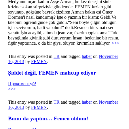
Medyanın uçarı kadını Ayşe Arman, bu kez de eşini sinir
krizine sokan sürpriziyle gündemde. FEMEN kızları gibi
soyunup, göğsüne bayrak çizdiren Arman bakın eşi Ömer
Dormen'i nasıl kandırmış? İşte o yazının bir kısmı; Geldi.Ve
talebimi öğrendiğinde çok güldü.“Seni böyle çılgın olduğun
için seviyorum, hadi yapalım!” dedi.Resmen bir sanat eseri
yarattı.İşin acayibi, altımda jean var, üzerim çıplak ama Türk
bayrağımla giyinik gibi duruyorum.İnsan; bedenine bir resim,
figür yaptırınca, o da bir giysi oluyor, kıvrımları saklıyor.
>>>
This entry was posted in
TR
and tagged
haber
on
November
16, 2013
by
FEMEN
.
Şiddet değil, FEMEN mahcup ediyor
Прокоментуй!
>>>
This entry was posted in
TR
and tagged
haber
on
November
16, 2013
by
FEMEN
.
Bunu da yaptım… Femen oldum!