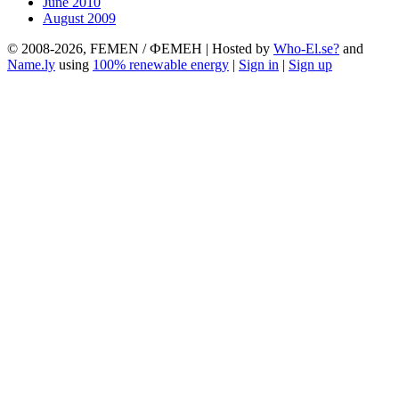
June 2010
August 2009
© 2008-2026, FEMEN / ФЕМЕН | Hosted by
Who-El.se?
and
Name.ly
using
100% renewable energy
|
Sign in
|
Sign up