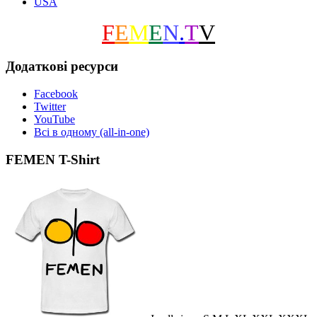
USA
F
E
M
E
N
.
T
V
Додаткові ресурси
Facebook
Twitter
YouTube
Всі в одному (all-in-one)
FEMEN T-Shirt