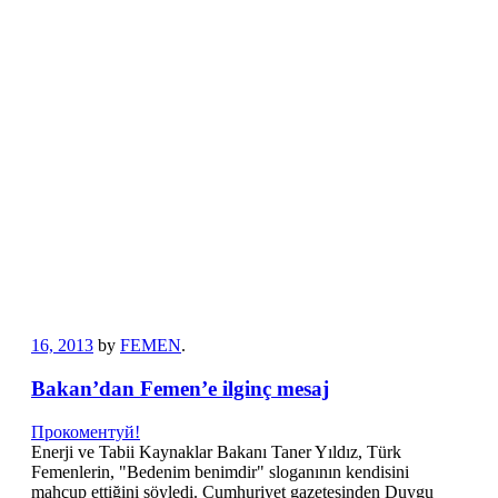
Bakan’dan Femen’e ilginç mesaj
Прокоментуй!
Enerji Bakanı’ndan Femen’e: “Beni mahcup ediyorsunuz”
Enerji ve Tabii Kaynaklar Bakanı Taner Yıldız, Türk
Femenlerin, “Bedenim benimdir” sloganının kendisini
mahçup ettiğini söyledi. Cumhuriyet gazetesinden Duygu
Güvenç’in haberine göre, Enerji ve Tabii Kaynaklar Bakanı
Taner Yıldız kız ve erkek öğrencilerin aynı evde yaşamasının
sınırını çizdi: “Kişisel hak ve özgürlükler, toplumun koyduğu
ahlak kurallarıyla sınırlıdır.” Diplomasi Muhabirleri Derneği
(DMD) üyeleriyle biraraya gelen Bakan Yıldız’a, “Reşit olan
kız ve erkek öğrenciler
>>>
This entry was posted in
TR
and tagged
haber
on
November
16, 2013
by
FEMEN
.
Bakan’dan Femen’e ilginç mesaj
Прокоментуй!
Enerji ve Tabii Kaynaklar Bakanı Taner Yıldız, Türk
Femenlerin, "Bedenim benimdir" sloganının kendisini
mahçup ettiğini söyledi. Cumhuriyet gazetesinden Duygu