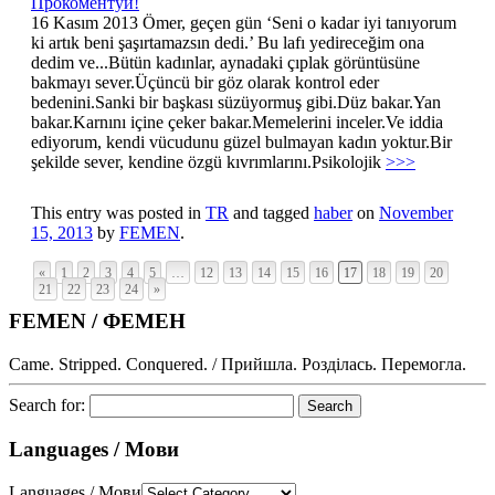
Прокоментуй!
16 Kasım 2013 Ömer, geçen gün ‘Seni o kadar iyi tanıyorum
ki artık beni şaşırtamazsın dedi.’ Bu lafı yedireceğim ona
dedim ve...Bütün kadınlar, aynadaki çıplak görüntüsüne
bakmayı sever.Üçüncü bir göz olarak kontrol eder
bedenini.Sanki bir başkası süzüyormuş gibi.Düz bakar.Yan
bakar.Karnını içine çeker bakar.Memelerini inceler.Ve iddia
ediyorum, kendi vücudunu güzel bulmayan kadın yoktur.Bir
şekilde sever, kendine özgü kıvrımlarını.Psikolojik
>>>
This entry was posted in
TR
and tagged
haber
on
November
15, 2013
by
FEMEN
.
«
1
2
3
4
5
…
12
13
14
15
16
17
18
19
20
21
22
23
24
»
FEMEN / ФЕМЕН
Came. Stripped. Conquered. / Прийшла. Розділась. Перемогла.
Search for:
Languages / Мови
Languages / Мови