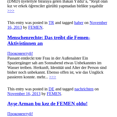
(DMD) üyeleriyle biraraya gelen Bakan Yıldız’a, “Reşit olan
kız ve erkek öğrenciler gürültü yapmadan birlikte yaşabilir
>>>
This entry was posted in
TR
and tagged
haber
on
November
16, 2013
by
FEMEN
.
Menschenrechte: Das treibt die Femen-
Aktivistinnen an
Прокоментуй!
Passant entdeckt tote Frau in der Außenalster Ein
Spaziergänger sah am Sonnabend etwas Unbekanntes im
Wasser treiben. Herkunft, Identität und Alter der Person sind
bisher noch unbekannt. Ebenso offen ist, wie das Unglück
passieren konnte. mehr...
>>>
This entry was posted in
DE
and tagged
nachrichten
on
November 16, 2013
by
FEMEN
.
Ayşe Arman bu kez de FEMEN oldu!
Прокоментуй!