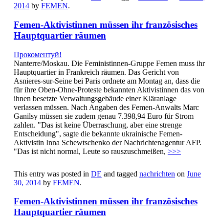
2014
by
FEMEN
.
Femen-Aktivistinnen müssen ihr französisches
Hauptquartier räumen
Прокоментуй!
Nanterre/Moskau. Die Feministinnen-Gruppe Femen muss ihr
Hauptquartier in Frankreich räumen. Das Gericht von
Asnieres-sur-Seine bei Paris ordnete am Montag an, dass die
für ihre Oben-Ohne-Proteste bekannten Aktivistinnen das von
ihnen besetzte Verwaltungsgebäude einer Kläranlage
verlassen müssen. Nach Angaben des Femen-Anwalts Marc
Ganilsy müssen sie zudem genau 7.398,94 Euro für Strom
zahlen. "Das ist keine Überraschung, aber eine strenge
Entscheidung", sagte die bekannte ukrainische Femen-
Aktivistin Inna Schewtschenko der Nachrichtenagentur AFP.
"Das ist nicht normal, Leute so rauszuschmeißen,
>>>
This entry was posted in
DE
and tagged
nachrichten
on
June
30, 2014
by
FEMEN
.
Femen-Aktivistinnen müssen ihr französisches
Hauptquartier räumen