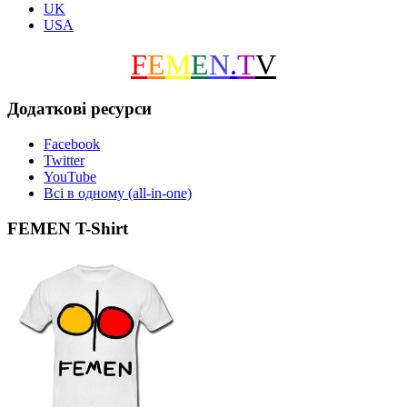
UK
USA
F
E
M
E
N
.
T
V
Додаткові ресурси
Facebook
Twitter
YouTube
Всі в одному (all-in-one)
FEMEN T-Shirt