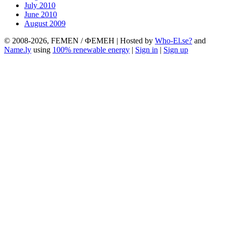
July 2010
June 2010
August 2009
© 2008-2026, FEMEN / ФЕМЕН | Hosted by
Who-El.se?
and
Name.ly
using
100% renewable energy
|
Sign in
|
Sign up