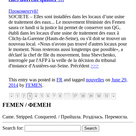
Прокоментуй!
SOCIETE – Elles sont installées dans les locaux d’une usine
de traitement des eaux... Le mouvement féministe des Femen
saura ce lundi si la justice lui permet de conserver son QG,
établi dans les locaux d'une usine de traitement des eaux à
Clichy-la-Garenne (Hauts-de-Seine), ou s'il doit se trouver un
nouveau local. «Nous n'avons pas trouvé d'autres locaux pour
le moment. Nous resterons aussi longtemps que possible», a
déclaré la chef de file du mouvement, Inna Shevchenko,
interrogée par l'AFP à la veille de la décision du tribunal
d'instance d'Asnières-sur-Seine. Précédent
>>>
This entry was posted in
FR
and tagged
nouvelles
on
June 29,
2014
by
FEMEN
.
«
1
2
3
4
5
6
7
8
…
27
28
29
30
31
»
FEMEN / ФЕМЕН
Came. Stripped. Conquered. / Прийшла. Розділась. Перемогла.
Search for: