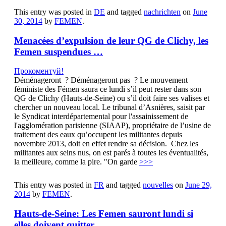
This entry was posted in
DE
and tagged
nachrichten
on
June
30, 2014
by
FEMEN
.
Menacées d’expulsion de leur QG de Clichy, les
Femen suspendues …
Прокоментуй!
Déménageront ? Déménageront pas ? Le mouvement
féministe des Fémen saura ce lundi s’il peut rester dans son
QG de Clichy (Hauts-de-Seine) ou s’il doit faire ses valises et
chercher un nouveau local. Le tribunal d’Asnières, saisit par
le Syndicat interdépartemental pour l'assainissement de
l'agglomération parisienne (SIAAP), propriétaire de l’usine de
traitement des eaux qu’occupent les militantes depuis
novembre 2013, doit en effet rendre sa décision. Chez les
militantes aux seins nus, on est parés à toutes les éventualités,
la meilleure, comme la pire. "On garde
>>>
This entry was posted in
FR
and tagged
nouvelles
on
June 29,
2014
by
FEMEN
.
Hauts-de-Seine: Les Femen sauront lundi si
elles doivent quitter …