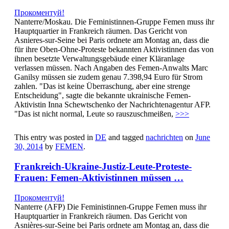
Прокоментуй!
Nanterre/Moskau. Die Feministinnen-Gruppe Femen muss ihr
Hauptquartier in Frankreich räumen. Das Gericht von
Asnieres-sur-Seine bei Paris ordnete am Montag an, dass die
für ihre Oben-Ohne-Proteste bekannten Aktivistinnen das von
ihnen besetzte Verwaltungsgebäude einer Kläranlage
verlassen müssen. Nach Angaben des Femen-Anwalts Marc
Ganilsy müssen sie zudem genau 7.398,94 Euro für Strom
zahlen. "Das ist keine Überraschung, aber eine strenge
Entscheidung", sagte die bekannte ukrainische Femen-
Aktivistin Inna Schewtschenko der Nachrichtenagentur AFP.
"Das ist nicht normal, Leute so rauszuschmeißen,
>>>
This entry was posted in
DE
and tagged
nachrichten
on
June
30, 2014
by
FEMEN
.
Frankreich-Ukraine-Justiz-Leute-Proteste-
Frauen: Femen-Aktivistinnen müssen …
Прокоментуй!
Nanterre (AFP) Die Feministinnen-Gruppe Femen muss ihr
Hauptquartier in Frankreich räumen. Das Gericht von
Asnières-sur-Seine bei Paris ordnete am Montag an, dass die