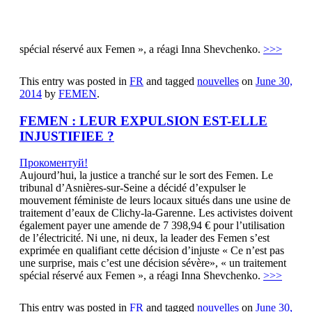
de l’électricité. Ni une, ni deux, la leader des Femen s’est
exprimée en qualifiant cette décision d’injuste « Ce n’est pas
une surprise, mais c’est une décision sévère», « un traitement
spécial réservé aux Femen », a réagi Inna Shevchenko.
>>>
This entry was posted in
FR
and tagged
nouvelles
on
June 30,
2014
by
FEMEN
.
FEMEN : LEUR EXPULSION EST-ELLE
INJUSTIFIEE ?
Прокоментуй!
Aujourd’hui, la justice a tranché sur le sort des Femen. Le
tribunal d’Asnières-sur-Seine a décidé d’expulser le
mouvement féministe de leurs locaux situés dans une usine de
traitement d’eaux de Clichy-la-Garenne. Les activistes doivent
également payer une amende de 7 398,94 € pour l’utilisation
de l’électricité. Ni une, ni deux, la leader des Femen s’est
exprimée en qualifiant cette décision d’injuste « Ce n’est pas
une surprise, mais c’est une décision sévère», « un traitement
spécial réservé aux Femen », a réagi Inna Shevchenko.
>>>
This entry was posted in
FR
and tagged
nouvelles
on
June 30,