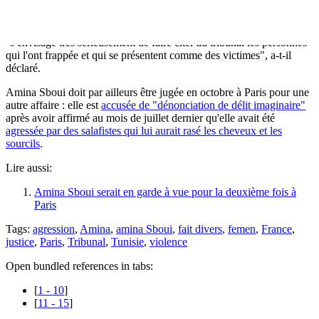
L'avocat de l'ex-Femen, Martin Pradel, assure quant à lui le contraire
: c'est Amina Sboui qui aurait été "agressée physiquement".
"J'envisage très sérieusement de faire citer au tribunal les personnes
qui l'ont frappée et qui se présentent comme des victimes", a-t-il
déclaré.
Amina Sboui doit par ailleurs être jugée en octobre à Paris pour une
autre affaire : elle est
accusée de "dénonciation de délit imaginaire"
après avoir affirmé au mois de juillet dernier qu'elle avait été
agressée par des salafistes qui lui aurait rasé les cheveux et les
sourcils
.
Lire aussi:
Amina Sboui serait en garde à vue pour la deuxième fois à
Paris
Tags:
agression
,
Amina
,
amina Sboui
,
fait divers
,
femen
,
France
,
justice
,
Paris
,
Tribunal
,
Tunisie
,
violence
Open bundled references in tabs:
[
1 - 10
]
[
11 - 15
]