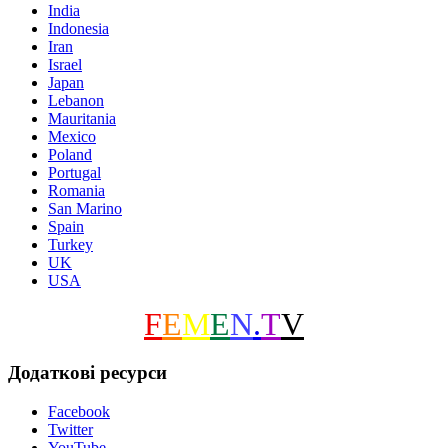
India
Indonesia
Iran
Israel
Japan
Lebanon
Mauritania
Mexico
Poland
Portugal
Romania
San Marino
Spain
Turkey
UK
USA
F
E
M
E
N
.
T
V
Додаткові ресурси
Facebook
Twitter
YouTube