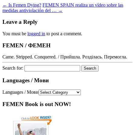
←
Is Femen Dying?
FEMEN SPAIN realiza un vídeo sobre las
medidas antiviolación del …
→
Leave a Reply
You must be
logged in
to post a comment.
FEMEN / ФЕМЕН
Came. Stripped. Conquered. / Прийшла. Розділась. Перемогла.
Search for:
Languages / Мови
Languages / Мови
FEMEN Book is out NOW!