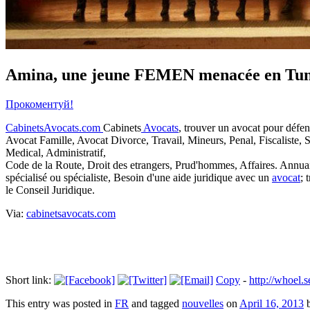
Amina, une jeune FEMEN menacée en Tunis
Прокоментуй!
CabinetsAvocats.com
Cabinets
Avocats
, trouver un avocat pour défend
Avocat Famille
, Avocat Divorce,
Travail
, Mineurs,
Penal
, Fiscaliste,
Medical, Administratif,
Code de la Route, Droit des etrangers, Prud'hommes, Affaires. Annuair
spécialisé ou spécialiste, Besoin d'une aide juridique avec un
avocat
; 
le Conseil Juridique.
Via:
cabinetsavocats.com
Short link:
Copy
-
http://whoel
This entry was posted in
FR
and tagged
nouvelles
on
April 16, 2013