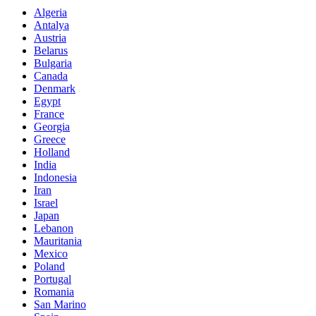
Algeria
Antalya
Austria
Belarus
Bulgaria
Canada
Denmark
Egypt
France
Georgia
Greece
Holland
India
Indonesia
Iran
Israel
Japan
Lebanon
Mauritania
Mexico
Poland
Portugal
Romania
San Marino