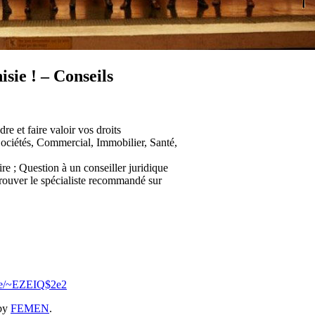
ie ! – Conseils
re et faire valoir vos droits
 Sociétés, Commercial, Immobilier, Santé,
e ; Question à un conseiller juridique
trouver le spécialiste recommandé sur
.se/~EZEIQ$2e2
by
FEMEN
.