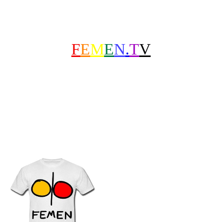
F
E
M
E
N
.
T
V