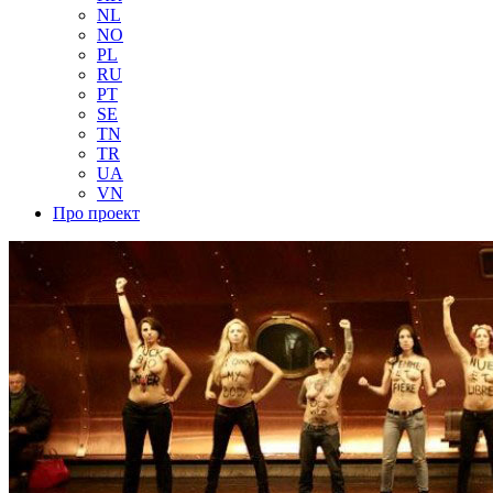
NL
NO
PL
RU
PT
SE
TN
TR
UA
VN
Про проект