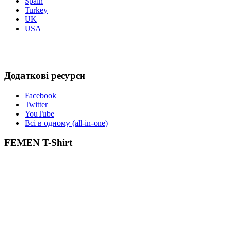
Spain
Turkey
UK
USA
Додаткові ресурси
Facebook
Twitter
YouTube
Всі в одному (all-in-one)
FEMEN T-Shirt