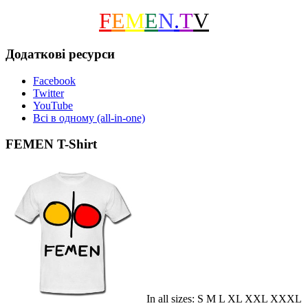
F
E
M
E
N
.
T
V
Додаткові ресурси
Facebook
Twitter
YouTube
Всі в одному (all-in-one)
FEMEN T-Shirt
In all sizes: S M L XL XXL XXXL