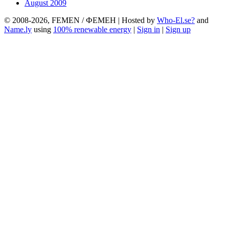
August 2009
© 2008-2026, FEMEN / ФЕМЕН | Hosted by
Who-El.se?
and
Name.ly
using
100% renewable energy
|
Sign in
|
Sign up