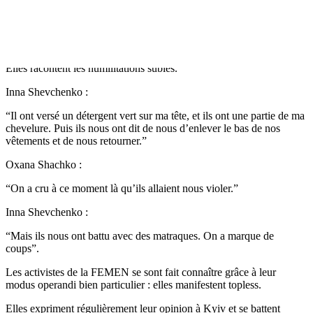
contre le président bélarus Loukachenko,devant les locaux du
KGB
.
Les trois femmes disent avoir été emmenées par les forces de
sécurité bélarusses.
Elles racontent les humilitations subies.
Inna Shevchenko :
“Il ont versé un détergent vert sur ma tête, et ils ont une partie de ma
chevelure. Puis ils nous ont dit de nous d’enlever le bas de nos
vêtements et de nous retourner.”
Oxana Shachko :
“On a cru à ce moment là qu’ils allaient nous violer.”
Inna Shevchenko :
“Mais ils nous ont battu avec des matraques. On a marque de
coups”.
Les activistes de la
FEMEN
se sont fait connaître grâce à leur
modus operandi bien particulier : elles manifestent topless.
Elles expriment régulièrement leur opinion à Kyiv et se battent