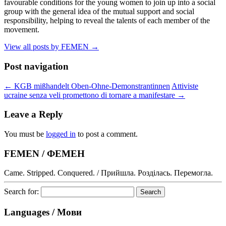
favourable conditions for the young women to join up into a social
group with the general idea of the mutual support and social
responsibility, helping to reveal the talents of each member of the
movement.
View all posts by FEMEN
→
Post navigation
←
KGB mißhandelt Oben-Ohne-Demonstrantinnen
Attiviste
ucraine senza veli promettono di tornare a manifestare
→
Leave a Reply
You must be
logged in
to post a comment.
FEMEN / ФЕМЕН
Came. Stripped. Conquered. / Прийшла. Розділась. Перемогла.
Search for:
Languages / Мови