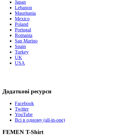
Japan
Lebanon
Mauritania
Mexico
Poland
Portugal
Romania
San Marino
Spain
Turkey
UK
USA
Додаткові ресурси
Facebook
Twitter
YouTube
Всі в одному (all-in-one)
FEMEN T-Shirt