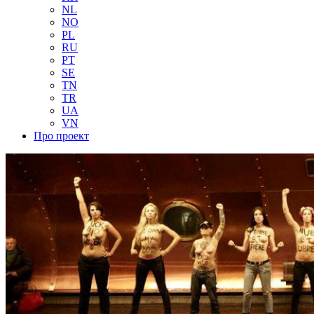
NL
NO
PL
RU
PT
SE
TN
TR
UA
VN
Про проект