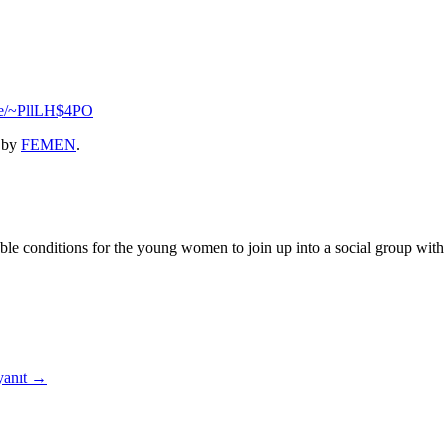
.se/~PllLH$4PO
by
FEMEN
.
 conditions for the young women to join up into a social group with the
yanıt
→