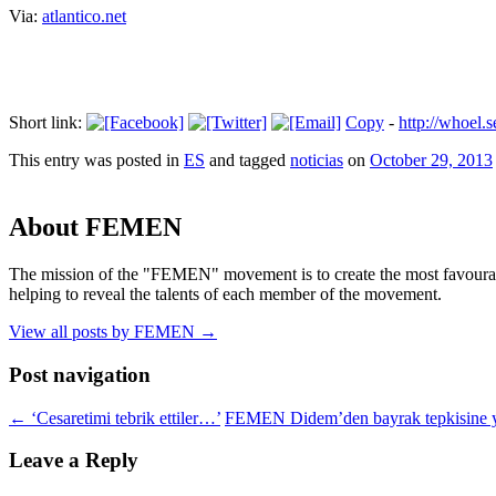
Via:
atlantico.net
Short link:
Copy
-
http://whoel
This entry was posted in
ES
and tagged
noticias
on
October 29, 2013
About FEMEN
The mission of the "FEMEN" movement is to create the most favourable
helping to reveal the talents of each member of the movement.
View all posts by FEMEN
→
Post navigation
←
‘Cesaretimi tebrik ettiler…’
FEMEN Didem’den bayrak tepkisine 
Leave a Reply