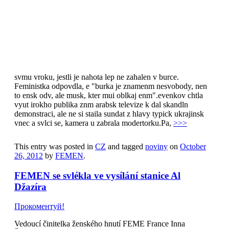
svlékla v Al-Džazíře
Прокоментуй!
Kamera v paskm televiznm studiu pohotov zabrala
modertorku. Ta pr nco podobnho ekala a oznmila divkm, e
evenkov bude v poadu inkovat dle jen hlasem bez obrazu.
Video se dnes objevilo na webu hnut Femen.Modertorka
veernho poadu "The Stream" chtla, aby se evenkov vyjdila ke
svmu vroku, jestli je nahota lep ne zahalen v burce.
Feministka odpovdla, e "burka je znamenm nesvobody, nen
to ensk odv, ale musk, kter mui oblkaj enm".evenkov chtla
vyut irokho publika znm arabsk televize k dal skandln
demonstraci, ale ne si staila sundat z hlavy typick ukrajinsk
vnec a svlci se, kamera u zabrala modertorku.Pa,
>>>
This entry was posted in
CZ
and tagged
noviny
on
October
26, 2012
by
FEMEN
.
FEMEN se svlékla ve vysílání stanice Al
Džazíra
Прокоментуй!
Vedoucí činitelka ženského hnutí FEME France Inna