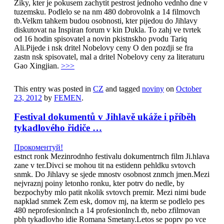
Ziky, kter je pokusem zachytit pestrost jednoho vednho dne v
tuzemsku. Podlelo se na nm 480 dobrovolnk a 14 filmovch
tb.Velkm tahkem budou osobnosti, kter pijedou do Jihlavy
diskutovat na Inspiran forum v kin Dukla. To zahj ve tvrtek
od 16 hodin spisovatel a novin pkistnskho pvodu Tariq
Ali.Pijede i nsk dritel Nobelovy ceny O den pozdji se fra
zastn nsk spisovatel, mal a dritel Nobelovy ceny za literaturu
Gao Xingjian.
>>>
This entry was posted in
CZ
and tagged
noviny
on
October
23, 2012
by
FEMEN
.
Festival dokumentů v Jihlavě ukáže i příběh
tykadlového řidiče …
Прокоментуй!
estnct ronk Mezinrodnho festivalu dokumentrnch film Ji.hlava
zane v ter.Divci se mohou tit na estidenn pehldku svtovch
snmk. Do Jihlavy se sjede mnostv osobnost znmch jmen.Mezi
nejvraznj poiny letonho ronku, kter potrv do nedle, by
bezpochyby mlo patit nkolik svtovch premir. Mezi nimi bude
napklad snmek Zem esk, domov mj, na kterm se podlelo pes
480 neprofesionlnch a 14 profesionlnch tb, nebo zfilmovan
pbh tykadlovho idie Romana Smetany.Letos se poprv po vce