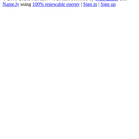
Name.ly
using
100% renewable energy
|
Sign in
|
Sign up