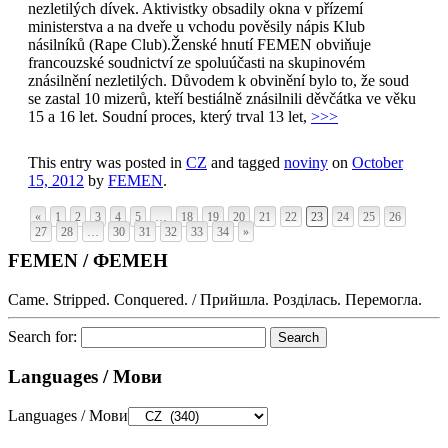
nezletilých dívek. Aktivistky obsadily okna v přízemí
ministerstva a na dveře u vchodu pověsily nápis Klub
násilníků (Rape Club).Ženské hnutí FEMEN obviňuje
francouzské soudnictví ze spoluúčasti na skupinovém
znásilnění nezletilých. Důvodem k obvinění bylo to, že soud
se zastal 10 mizerů, kteří bestiálně znásilnili děvčátka ve věku
15 a 16 let. Soudní proces, který trval 13 let,
>>>
This entry was posted in
CZ
and tagged
noviny
on
October
15, 2012
by
FEMEN
.
«
1
2
3
4
5
…
18
19
20
21
22
23
24
25
26
27
28
…
30
31
32
33
34
»
FEMEN / ФЕМЕН
Came. Stripped. Conquered. / Прийшла. Розділась. Перемогла.
Search for:
Languages / Мови
Languages / Мови