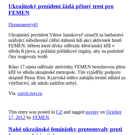
Ukrajinský prezident žádá přísný trest pro
FEMEN
Прокоментуй!
Ukrajinský prezident Viktor Janukovyč označil za barbarství
urážející náboženské cítění milionů lidí akci aktivistek hnutí
FEMEN, během které dívky odřezaly křesťanský kříž v
středu Kyjeva, a požádal pořádkové orgány, aby na podobné
činy reagovaly tvrdě.
Ráno 17.srpna odřezaly aktivistky FEMEN benzínovou pilou
kříž ve středu ukrajinské metropole. Tím vyjádřily podporu
skupině Pussy Riot. Kyjevská milice zahájila trestní stíhání za
výtržnictví, ale nikdo zadržen nebyl.
Via:
czech.ruvr.ru
This entry was posted in
CZ
and tagged
noviny
on
October
17, 2012
by
FEMEN
.
Nahé ukrajinské feministky protestovaly proti