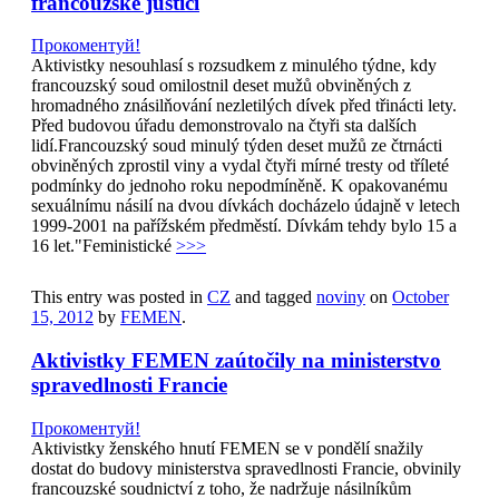
francouzské justici
Прокоментуй!
Aktivistky nesouhlasí s rozsudkem z minulého týdne, kdy
francouzský soud omilostnil deset mužů obviněných z
hromadného znásilňování nezletilých dívek před třinácti lety.
Před budovou úřadu demonstrovalo na čtyři sta dalších
lidí.Francouzský soud minulý týden deset mužů ze čtrnácti
obviněných zprostil viny a vydal čtyři mírné tresty od tříleté
podmínky do jednoho roku nepodmíněně. K opakovanému
sexuálnímu násilí na dvou dívkách docházelo údajně v letech
1999-2001 na pařížském předměstí. Dívkám tehdy bylo 15 a
16 let."Feministické
>>>
This entry was posted in
CZ
and tagged
noviny
on
October
15, 2012
by
FEMEN
.
Aktivistky FEMEN zaútočily na ministerstvo
spravedlnosti Francie
Прокоментуй!
Aktivistky ženského hnutí FEMEN se v pondělí snažily
dostat do budovy ministerstva spravedlnosti Francie, obvinily
francouzské soudnictví z toho, že nadržuje násilníkům