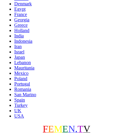
Denmark
Egypt
France
Georgia
Greece
Holland
India
Indonesia
Iran
Israel
Japan
Lebanon
Mauritania
Mexico
Poland
Portugal
Romania
San Marino
Spain
Turkey
UK
USA
F
E
M
E
N
.
T
V