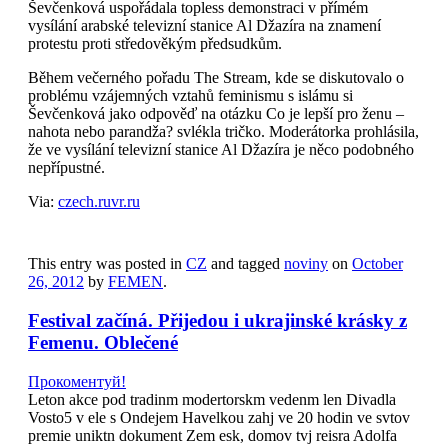
Ševčenková uspořádala topless demonstraci v přímém
vysílání arabské televizní stanice Al Džazíra na znamení
protestu proti středověkým předsudkům.
Během večerného pořadu The Stream, kde se diskutovalo o
problému vzájemných vztahů feminismu s islámu si
Ševčenková jako odpověď na otázku Co je lepší pro ženu –
nahota nebo parandža? svlékla tričko. Moderátorka prohlásila,
že ve vysílání televizní stanice Al Džazíra je něco podobného
nepřípustné.
Via:
czech.ruvr.ru
This entry was posted in
CZ
and tagged
noviny
on
October
26, 2012
by
FEMEN
.
Festival začíná. Přijedou i ukrajinské krásky z
Femenu. Oblečené
Прокоментуй!
Leton akce pod tradinm modertorskm vedenm len Divadla
Vosto5 v ele s Ondejem Havelkou zahj ve 20 hodin ve svtov
premie uniktn dokument Zem esk, domov tvj reisra Adolfa