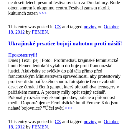
ne deseti letech pesunul festivalov stan za Dm kultury. Bude
otoen smrem k nkupnmu centru.Festival zamstn nkolik
kulturnch zazen
>>>
This entry was posted in
CZ
and tagged
noviny
on
October
18, 2012
by
FEMEN
.
Ukrajinské prsatice bojují nahotou proti násilí!
Прокоментуй!
Dnes | Text: pej | Foto: ProfimediaUkrajinské feministické
hnutí Femen tentokrát vytáhlo do boje proti francouzské
justici. Aktivistky se svlékly do půl těla přímo před
francouzským Ministerstvem spravedlnosti, aby protestovaly
proti verdiktu pařížského soudu. fotogalerieTen osvobodil
deset ze čtrnácti členů gangu, který přepadl dva teenagery v
pařížském metru. A protesty měly opět stejný scénář.
Polonahý rozvášněný skandující dav, policie a přítomnost
médií. Doporučujeme: Feministické hnutí Femen: Kdo jsou
nahaté bojovnice? "Účel světí
>>>
This entry was posted in
CZ
and tagged
noviny
on
October
18, 2012
by
FEMEN
.