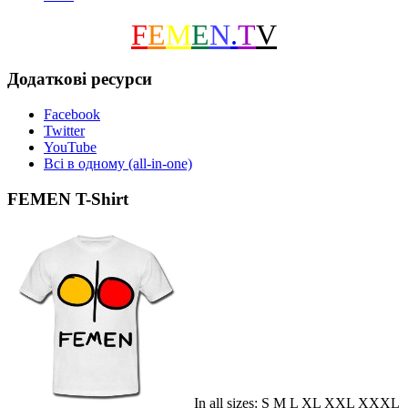
F
E
M
E
N
.
T
V
Додаткові ресурси
Facebook
Twitter
YouTube
Всі в одному (all-in-one)
FEMEN T-Shirt
In all sizes: S M L XL XXL XXXL