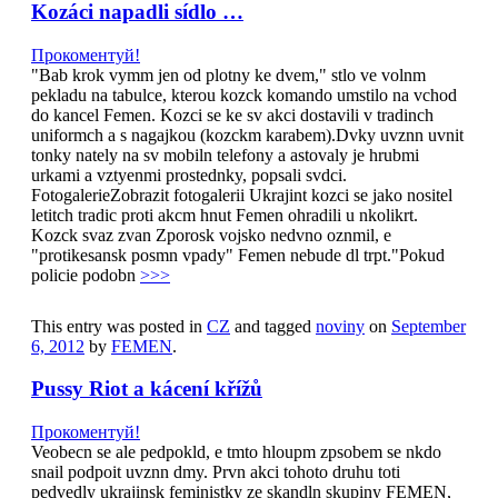
Kozáci napadli sídlo …
Прокоментуй!
"Bab krok vymm jen od plotny ke dvem," stlo ve volnm
pekladu na tabulce, kterou kozck komando umstilo na vchod
do kancel Femen. Kozci se ke sv akci dostavili v tradinch
uniformch a s nagajkou (kozckm karabem).Dvky uvznn uvnit
tonky nately na sv mobiln telefony a astovaly je hrubmi
urkami a vztyenmi prostednky, popsali svdci.
FotogalerieZobrazit fotogalerii Ukrajint kozci se jako nositel
letitch tradic proti akcm hnut Femen ohradili u nkolikrt.
Kozck svaz zvan Zporosk vojsko nedvno oznmil, e
"protikesansk posmn vpady" Femen nebude dl trpt."Pokud
policie podobn
>>>
This entry was posted in
CZ
and tagged
noviny
on
September
6, 2012
by
FEMEN
.
Pussy Riot a kácení křížů
Прокоментуй!
Veobecn se ale pedpokld, e tmto hloupm zpsobem se nkdo
snail podpoit uvznn dmy. Prvn akci tohoto druhu toti
pedvedly ukrajinsk feministky ze skandln skupiny FEMEN,