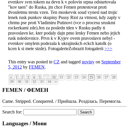
evenkov svm tokem na devn k v polovin srpna odstartovala
"kov taen" do Ruska, jm chce Femen protestovat proti
dvouletmu trestu vzen. Ten moskevsk soud vynesl nad trojic
lenek rusk punkov skupiny Pussy Riot za vtrnost, kdy zaply v
chrmu pse proti Vladimiru Putinovi (vce o procesu sruskmi
rockerkami zde).Jen za posledn tden v Rusku padly ti
pravoslavn ke, kter podaly dajn pmo lenky Femen nebo jejich
rusk nsledovnice. Prvn k v Kyjev ovem pravoslavn nebyl -
evenkov omylem podezala k ukrajinskch eckch katolk (o
kcen k si mete stzde). FotogalerieZobrazit fotogalerii
>>>
This entry was posted in
CZ
and tagged
noviny
on
September
5, 2012
by
FEMEN
.
«
1
2
3
4
5
…
20
21
22
23
24
25
26
27
28
29
30
31
32
33
34
»
FEMEN / ФЕМЕН
Came. Stripped. Conquered. / Прийшла. Розділась. Перемогла.
Search for:
Languages / Мови