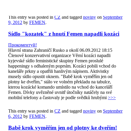
This entry was posted in
CZ
and tagged
noviny
on
September
9, 2012
by
FEMEN
.
Sídlo "kozatek" z hnutí Femen napadli kozáci
Прокоментуй!
Hlavní strana Zahraničí Rusko a okolí 06.09.2012 18:15
Členové konzervativní organizace Věrní kozáci napadli
kyjevské sídlo feministické skupiny Femen proslulé
happeningy s odhaleným poprsím. Kozáci pobili vchod do
kaneláře prkny a opatřili hanlivým nápisem. Aktivistky
musely sídlo opustit oknem. "Babě krok vyměřím jen od
plotny ke dveřím," stálo ve volném překladu na tabulce,
kterou kozácké komando umístilo na vchod do kanceláří
Femen. Dívky uvězněné uvnitř útočníky natáčely na své
mobilní telefony a častovaly je podle svědků hrubými
>>>
This entry was posted in
CZ
and tagged
noviny
on
September
6, 2012
by
FEMEN
.
Babě krok vyměřím jen od plotny ke dveřím!