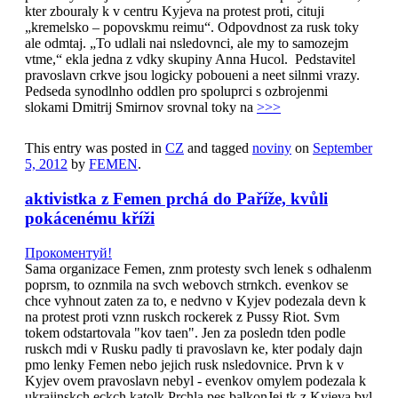
kter zbouraly k v centru Kyjeva na protest proti, cituji
„kremelsko – popovskmu reimu“. Odpovdnost za rusk toky
ale odmtaj. „To udlali nai nsledovnci, ale my to samozejm
vtme,“ ekla jedna z vdky skupiny Anna Hucol. Pedstavitel
pravoslavn crkve jsou logicky poboueni a neet silnmi vrazy.
Pedseda synodlnho oddlen pro spoluprci s ozbrojenmi
slokami Dmitrij Smirnov srovnal toky na
>>>
This entry was posted in
CZ
and tagged
noviny
on
September
5, 2012
by
FEMEN
.
aktivistka z Femen prchá do Paříže, kvůli
pokácenému kříži
Прокоментуй!
Sama organizace Femen, znm protesty svch lenek s odhalenm
poprsm, to oznmila na svch webovch strnkch. evenkov se
chce vyhnout zaten za to, e nedvno v Kyjev podezala devn k
na protest proti vznn ruskch rockerek z Pussy Riot. Svm
tokem odstartovala "kov taen". Jen za posledn tden podle
ruskch mdi v Rusku padly ti pravoslavn ke, kter podaly dajn
pmo lenky Femen nebo jejich rusk nsledovnice. Prvn k v
Kyjev ovem pravoslavn nebyl - evenkov omylem podezala k
ukrajinskch eckch katolk.Prchla pes balkonJej tk z Kyjeva byl