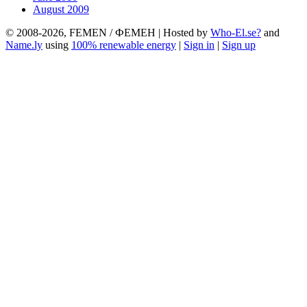
August 2009
© 2008-2026, FEMEN / ФЕМЕН | Hosted by
Who-El.se?
and
Name.ly
using
100% renewable energy
|
Sign in
|
Sign up