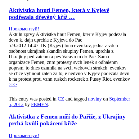
Aktivistka hnutí Femen, která v Kyjevě
podřezala dřevěný kříž …
Прокоментуй!
Aktuln zprvy Aktivistka hnut Femen, kter v Kyjev podezala
devn k, dajn uprchla z Kyjeva do Pae
5.9.2012 14:47 TK (Kyjev) Inna evenkov, jedna z vdch
osobnost ukrajinsk skandln skupiny Femen, uprchla z
Ukrajiny ped zatenm a pes Varavu m do Pae. Sama
organizace Femen, znm protesty svch lenek s odhalenm
poprsm, to dnes oznmila na svch webovch strnkch. evenkov
se chce vyhnout zaten za to, e nedvno v Kyjev podezala devn
k na protest proti vznn ruskch rockerek z Pussy Riot. evenkov
>>>
This entry was posted in
CZ
and tagged
noviny
on
September
5, 2012
by
FEMEN
.
Aktivistka z Femen míří do Paříže, z Ukrajiny
prchá kvůli pokácení kříže
Прокоментуй!