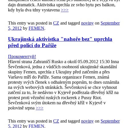
dajn dramatick. Aktivistka uprchla ze svho bytu pes balkon,
kdy byla dva tdny vystavena
>>>
This entry was posted in
CZ
and tagged
noviny
on
September
5, 2012
by
FEMEN
.
Ukrajinská aktivistka "nahoře bez" uprchla
před policí do Paříže
Прокоментуй!
Hlavní strana Zahraničí Rusko a okolí 05.09.2012 15:30 Inna
Ševčenková, jedna z vůdčích osobností ukrajinské skandální
skupiny Femen, uprchla z Ukrajiny před zatčením a přes
Varšavu míří do Paříže. Sama organizace Femen, známá
protesty svých členek s odhaleným poprsím, to dnes oznámila
na svých webových stránkách. Ševčenková se chce vyhnout
zatčení za to, že nedávno v Kyjevě podřezala dřevěný kříž na
protest proti věznění ruských rockerek z Pussy Riot.
Ševčenková svým útokem na dřevěný kříž v Kyjevě v
polovině srpna
>>>
This entry was posted in
CZ
and tagged
noviny
on
September
5, 2012
by
FEMEN
.