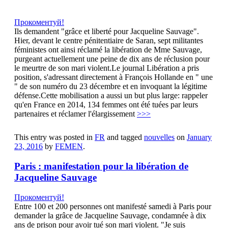
Jacqueline Sauvage – La
Прокоментуй!
Ils demandent "grâce et liberté pour Jacqueline Sauvage".
Hier, devant le centre pénitentiaire de Saran, sept militantes
féministes ont ainsi réclamé la libération de Mme Sauvage,
purgeant actuellement une peine de dix ans de réclusion pour
le meurtre de son mari violent.Le journal Libération a pris
position, s'adressant directement à François Hollande en " une
" de son numéro du 23 décembre et en invoquant la légitime
défense.Cette mobilisation a aussi un but plus large: rappeler
qu'en France en 2014, 134 femmes ont été tuées par leurs
partenaires et réclamer l'élargissement
>>>
This entry was posted in
FR
and tagged
nouvelles
on
January
23, 2016
by
FEMEN
.
Paris : manifestation pour la libération de
Jacqueline Sauvage
Прокоментуй!
Entre 100 et 200 personnes ont manifesté samedi à Paris pour
demander la grâce de Jacqueline Sauvage, condamnée à dix
ans de prison pour avoir tué son mari violent. "Je suis