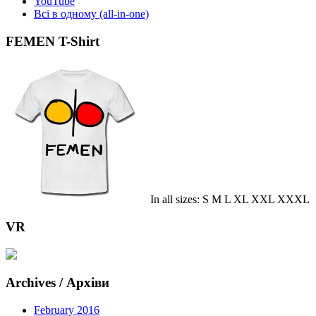
YouTube
Всі в одному (all-in-one)
FEMEN T-Shirt
In all sizes: S M L XL XXL XXXL
VR
Archives / Архіви
February 2016