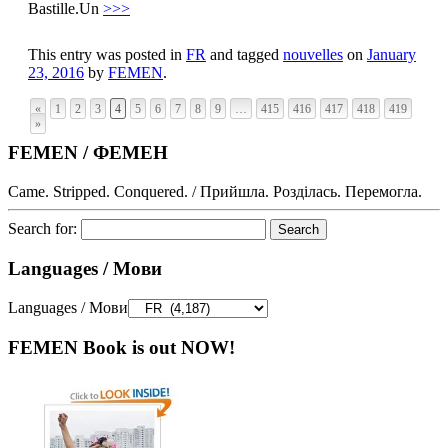
Bastille.Un
>>>
This entry was posted in
FR
and tagged
nouvelles
on
January
23, 2016
by
FEMEN
.
«
1
2
3
4
5
6
7
8
9
…
415
416
417
418
419
»
FEMEN / ФЕМЕН
Came. Stripped. Conquered. / Прийшла. Розділась. Перемогла.
Search for:
Languages / Мови
Languages / Мови
FEMEN Book is out NOW!