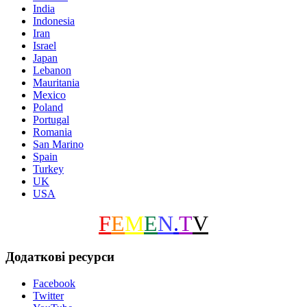
India
Indonesia
Iran
Israel
Japan
Lebanon
Mauritania
Mexico
Poland
Portugal
Romania
San Marino
Spain
Turkey
UK
USA
F
E
M
E
N
.
T
V
Додаткові ресурси
Facebook
Twitter