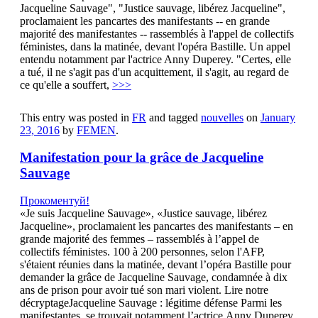
Jacqueline Sauvage", "Justice sauvage, libérez Jacqueline",
proclamaient les pancartes des manifestants -- en grande
majorité des manifestantes -- rassemblés à l'appel de collectifs
féministes, dans la matinée, devant l'opéra Bastille. Un appel
entendu notamment par l'actrice Anny Duperey. "Certes, elle
a tué, il ne s'agit pas d'un acquittement, il s'agit, au regard de
ce qu'elle a souffert,
>>>
This entry was posted in
FR
and tagged
nouvelles
on
January
23, 2016
by
FEMEN
.
Manifestation pour la grâce de Jacqueline
Sauvage
Прокоментуй!
«Je suis Jacqueline Sauvage», «Justice sauvage, libérez
Jacqueline», proclamaient les pancartes des manifestants – en
grande majorité des femmes – rassemblés à l’appel de
collectifs féministes. 100 à 200 personnes, selon l'AFP,
s'étaient réunies dans la matinée, devant l’opéra Bastille pour
demander la grâce de Jacqueline Sauvage, condamnée à dix
ans de prison pour avoir tué son mari violent. Lire notre
décryptageJacqueline Sauvage : légitime défense Parmi les
manifestantes, se trouvait notamment l’actrice Anny Duperey.