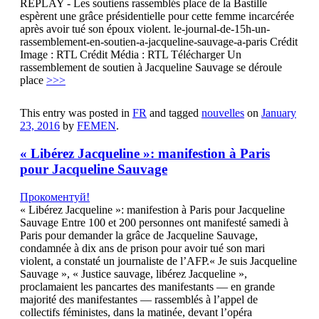
REPLAY - Les soutiens rassemblés place de la Bastille
espèrent une grâce présidentielle pour cette femme incarcérée
après avoir tué son époux violent. le-journal-de-15h-un-
rassemblement-en-soutien-a-jacqueline-sauvage-a-paris Crédit
Image : RTL Crédit Média : RTL Télécharger Un
rassemblement de soutien à Jacqueline Sauvage se déroule
place
>>>
This entry was posted in
FR
and tagged
nouvelles
on
January
23, 2016
by
FEMEN
.
« Libérez Jacqueline »: manifestion à Paris
pour Jacqueline Sauvage
Прокоментуй!
« Libérez Jacqueline »: manifestion à Paris pour Jacqueline
Sauvage Entre 100 et 200 personnes ont manifesté samedi à
Paris pour demander la grâce de Jacqueline Sauvage,
condamnée à dix ans de prison pour avoir tué son mari
violent, a constaté un journaliste de l’AFP.« Je suis Jacqueline
Sauvage », « Justice sauvage, libérez Jacqueline »,
proclamaient les pancartes des manifestants — en grande
majorité des manifestantes — rassemblés à l’appel de
collectifs féministes, dans la matinée, devant l’opéra