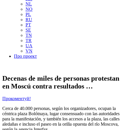
NL
NO
PL
RU
PT
SE
TN
TR
UA
VN
Про проект
Decenas de miles de personas protestan
en Moscú contra resultados …
Прокоментуй!
Cerca de 40.000 personas, según los organizadores, ocupan la
céntrica plaza Bolótnaya, lugar consensuado con las autoridades
para la manifestación, y también los accesos a la plaza, las calles
aledañas e incluso el paseo en la orilla opuesta del río Moscova,
según la agencia Interfax.