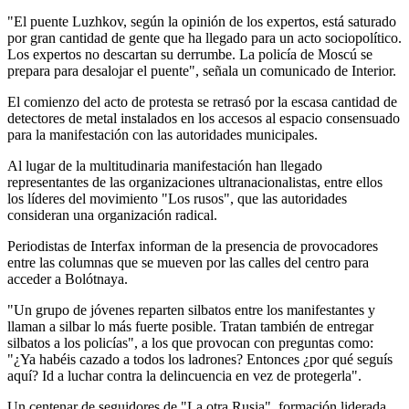
"El puente Luzhkov, según la opinión de los expertos, está saturado
por gran cantidad de gente que ha llegado para un acto sociopolítico.
Los expertos no descartan su derrumbe. La policía de Moscú se
prepara para desalojar el puente", señala un comunicado de Interior.
El comienzo del acto de protesta se retrasó por la escasa cantidad de
detectores de metal instalados en los accesos al espacio consensuado
para la manifestación con las autoridades municipales.
Al lugar de la multitudinaria manifestación han llegado
representantes de las organizaciones ultranacionalistas, entre ellos
los líderes del movimiento "Los rusos", que las autoridades
consideran una organización radical.
Periodistas de Interfax informan de la presencia de provocadores
entre las columnas que se mueven por las calles del centro para
acceder a Bolótnaya.
"Un grupo de jóvenes reparten silbatos entre los manifestantes y
llaman a silbar lo más fuerte posible. Tratan también de entregar
silbatos a los policías", a los que provocan con preguntas como:
"¿Ya habéis cazado a todos los ladrones? Entonces ¿por qué seguís
aquí? Id a luchar contra la delincuencia en vez de protegerla".
Un centenar de seguidores de "La otra Rusia", formación liderada