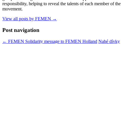
responsibility, helping to reveal the talents of each member of the
movement.
View all posts by FEMEN
→
Post navigation
←
FEMEN Solidarity message to FEMEN Holland
Nahé dívky
protestovaly proti Putinovi
→
Leave a Reply
You must be
logged in
to post a comment.
FEMEN / ФЕМЕН
Came. Stripped. Conquered. / Прийшла. Розділась. Перемогла.
Search for:
Languages / Мови
Languages / Мови