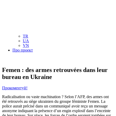
NL
NO
PL
RU
PT
SE
TN
TR
UA
VN
Про проект
Femen : des armes retrouvées dans leur
bureau en Ukraine
Прокоментуй!
Radicalisation ou vaste machination ? Selon l’AFP, des armes ont
été retrouvés au siège ukrainien du groupe féministe Femen. La
police aurait précisé dans un communiqué avoir reçu un message
anonyme indiquant la présence d’un engin explosif dans l’enceinte
de leur bureau. Sur place, les forces de l’ordre seraient tombées sur