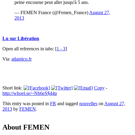
peine encourue peut aller jusqu'à 5 ans.
— FEMEN France (@Femen_France)
August 27,
2013
Lu sur Libération
Open all references in tabs: [
1 - 3
]
Via:
atlantico.fr
Short link:
Copy
-
http://whoel.se/~Nb6eS$44p
This entry was posted in
FR
and tagged
nouvelles
on
August 27,
2013
by
FEMEN
.
About FEMEN