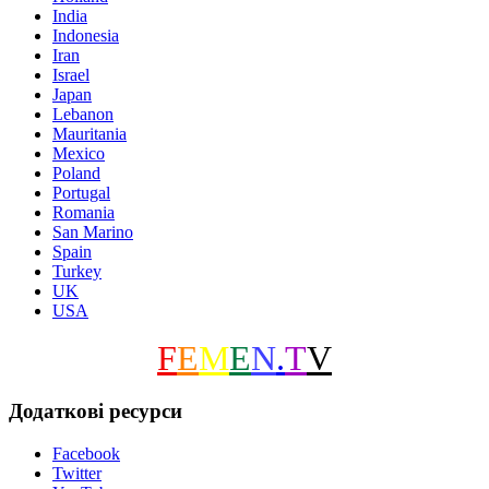
India
Indonesia
Iran
Israel
Japan
Lebanon
Mauritania
Mexico
Poland
Portugal
Romania
San Marino
Spain
Turkey
UK
USA
F
E
M
E
N
.
T
V
Додаткові ресурси
Facebook
Twitter