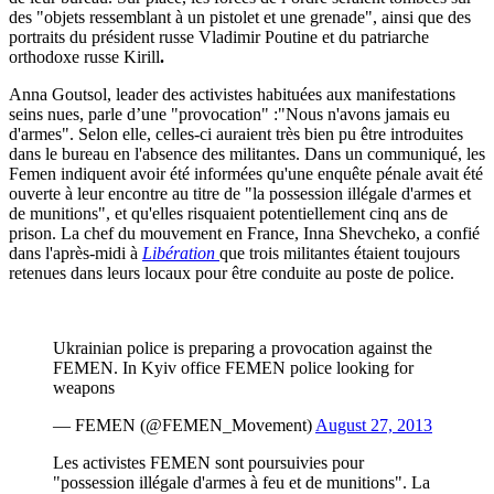
des "objets ressemblant à un pistolet et une grenade", ainsi que des
portraits du président russe Vladimir Poutine et du patriarche
orthodoxe russe Kirill
.
Anna Goutsol, leader des activistes habituées aux manifestations
seins nues, parle d’une "provocation" :"Nous n'avons jamais eu
d'armes". Selon elle, celles-ci auraient très bien
pu
être introduites
dans le bureau en l'absence des militantes. Dans un communiqué, les
Femen indiquent avoir été informées qu'une enquête pénale avait été
ouverte à leur encontre au titre de "la possession illégale d'armes et
de munitions", et qu'elles risquaient potentiellement cinq ans de
prison. La chef du mouvement en France, Inna Shevcheko, a confié
dans l'après-midi à
Libération
que trois militantes étaient toujours
retenues dans leurs locaux pour être conduite au poste de police.
Ukrainian police is preparing a provocation against the
FEMEN. In Kyiv office FEMEN police looking for
weapons
— FEMEN (@FEMEN_Movement)
August 27, 2013
Les activistes FEMEN sont poursuivies pour
"possession illégale d'armes à feu et de munitions". La