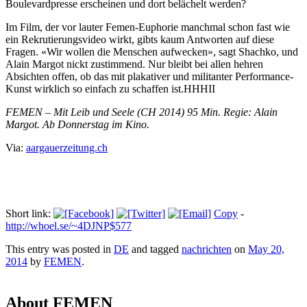
Boulevardpresse erscheinen und dort belächelt werden?
Im Film, der vor lauter Femen-Euphorie manchmal schon fast wie
ein Rekrutierungsvideo wirkt, gibts kaum Antworten auf diese
Fragen. «Wir wollen die Menschen aufwecken», sagt Shachko, und
Alain Margot nickt zustimmend. Nur bleibt bei allen hehren
Absichten offen, ob das mit plakativer und militanter Performance-
Kunst wirklich so einfach zu schaffen ist.HHHII
FEMEN – Mit Leib und Seele (CH 2014) 95 Min. Regie: Alain
Margot. Ab Donnerstag im Kino.
Via:
aargauerzeitung.ch
Short link:
Copy
-
http://whoel.se/~4DJNP$577
This entry was posted in
DE
and tagged
nachrichten
on
May 20,
2014
by
FEMEN
.
About FEMEN