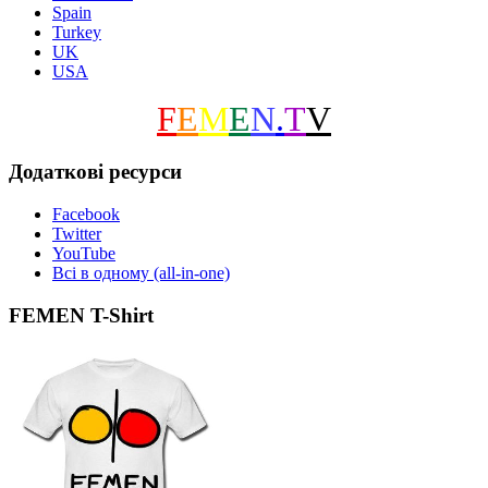
Spain
Turkey
UK
USA
F
E
M
E
N
.
T
V
Додаткові ресурси
Facebook
Twitter
YouTube
Всі в одному (all-in-one)
FEMEN T-Shirt