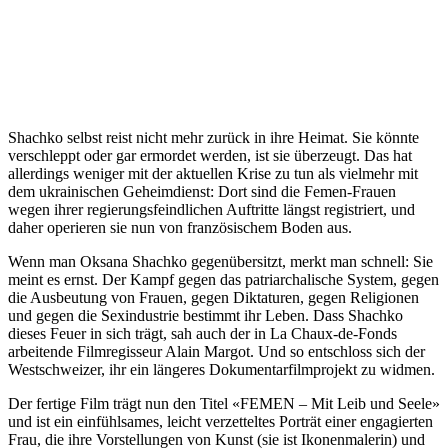
Präsident wird – die Regierung und die Opposition in Kiew werden
beide von Oligarchen kontrolliert. Das ist hoffnungslos. Ich bin eher
gespannt, wie diese Wahlen ablaufen: Im Osten des Landes führt
Putin einen Informationskrieg, und die Separatisten verbreiten seine
Propaganda. Zurzeit ist unklar, ob die Menschen dort überhaupt
wählen können.»
Shachko selbst reist nicht mehr zurück in ihre Heimat. Sie könnte
verschleppt oder gar ermordet werden, ist sie überzeugt. Das hat
allerdings weniger mit der aktuellen Krise zu tun als vielmehr mit
dem ukrainischen Geheimdienst: Dort sind die Femen-Frauen
wegen ihrer regierungsfeindlichen Auftritte längst registriert, und
daher operieren sie nun von französischem Boden aus.
Wenn man Oksana Shachko gegenübersitzt, merkt man schnell: Sie
meint es ernst. Der Kampf gegen das patriarchalische System, gegen
die Ausbeutung von Frauen, gegen Diktaturen, gegen Religionen
und gegen die Sexindustrie bestimmt ihr Leben. Dass Shachko
dieses Feuer in sich trägt, sah auch der in La Chaux-de-Fonds
arbeitende Filmregisseur Alain Margot. Und so entschloss sich der
Westschweizer, ihr ein längeres Dokumentarfilmprojekt zu widmen.
Der fertige Film trägt nun den Titel «FEMEN – Mit Leib und Seele»
und ist ein einfühlsames, leicht verzetteltes Porträt einer engagierten
Frau, die ihre Vorstellungen von Kunst (sie ist Ikonenmalerin) und