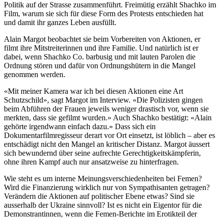
Politik auf der Strasse zusammenführt. Freimütig erzählt Shachko im
Film, warum sie sich für diese Form des Protests entschieden hat
und damit ihr ganzes Leben ausfüllt.
Alain Margot beobachtet sie beim Vorbereiten von Aktionen, er
filmt ihre Mitstreiterinnen und ihre Familie. Und natürlich ist er
dabei, wenn Shachko Co. barbusig und mit lauten Parolen die
Ordnung stören und dafür von Ordnungshütern in die Mangel
genommen werden.
«Mit meiner Kamera war ich bei diesen Aktionen eine Art
Schutzschild», sagt Margot im Interview. «Die Polizisten gingen
beim Abführen der Frauen jeweils weniger drastisch vor, wenn sie
merkten, dass sie gefilmt wurden.» Auch Shachko bestätigt: «Alain
gehörte irgendwann einfach dazu.» Dass sich ein
Dokumentarfilmregisseur derart vor Ort einsetzt, ist löblich – aber es
entschädigt nicht den Mangel an kritischer Distanz. Margot äussert
sich bewundernd über seine aufrechte Gerechtigkeitskämpferin,
ohne ihren Kampf auch nur ansatzweise zu hinterfragen.
Wie steht es um interne Meinungsverschiedenheiten bei Femen?
Wird die Finanzierung wirklich nur von Sympathisanten getragen?
Verändern die Aktionen auf politischer Ebene etwas? Sind sie
ausserhalb der Ukraine sinnvoll? Ist es nicht ein Eigentor für die
Demonstrantinnen, wenn die Femen-Berichte im Erotikteil der