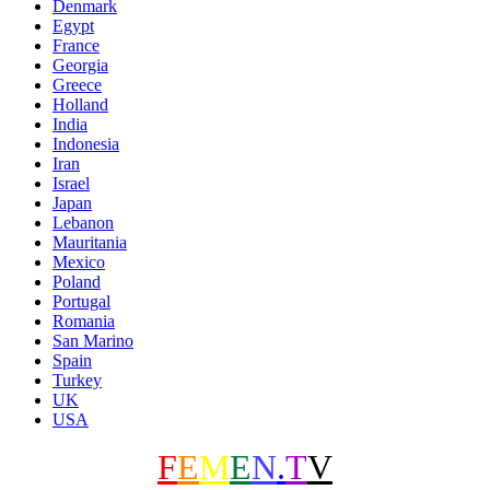
Denmark
Egypt
France
Georgia
Greece
Holland
India
Indonesia
Iran
Israel
Japan
Lebanon
Mauritania
Mexico
Poland
Portugal
Romania
San Marino
Spain
Turkey
UK
USA
F
E
M
E
N
.
T
V