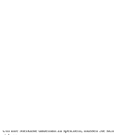
Mit «Sextremismus» auf die Weltbühne
Прокоментуй!
Email
Print
Um Ihre Merkliste dauerhaft zu speichern, müssen Sie sich