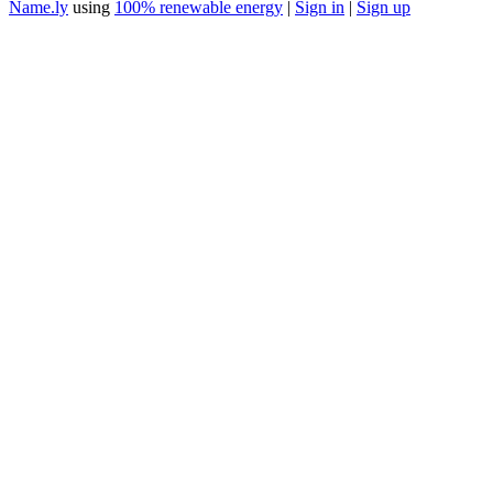
Name.ly
using
100% renewable energy
|
Sign in
|
Sign up