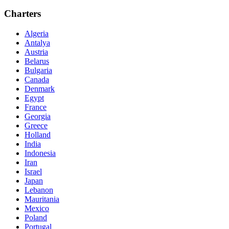
Charters
Algeria
Antalya
Austria
Belarus
Bulgaria
Canada
Denmark
Egypt
France
Georgia
Greece
Holland
India
Indonesia
Iran
Israel
Japan
Lebanon
Mauritania
Mexico
Poland
Portugal