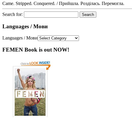
Came. Stripped. Conquered. / Прийшла. Розділась. Перемогла.
Search for:
Languages / Мови
Languages / Мови
FEMEN Book is out NOW!