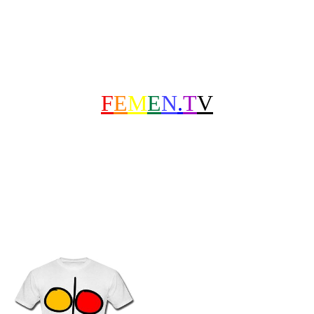
F
E
M
E
N
.
T
V