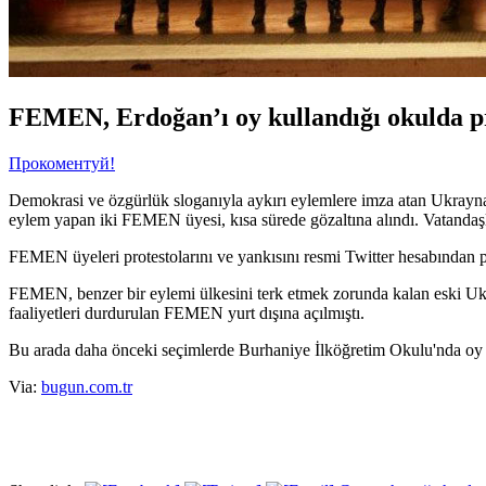
FEMEN, Erdoğan’ı oy kullandığı okulda pr
Прокоментуй!
Demokrasi ve özgürlük sloganıyla aykırı eylemlere imza atan Ukray
eylem yapan iki FEMEN üyesi, kısa sürede gözaltına alındı. Vatandaşlar
FEMEN üyeleri protestolarını ve yankısını resmi Twitter hesabından p
FEMEN, benzer bir eylemi ülkesini terk etmek zorunda kalan eski Ukr
faaliyetleri durdurulan FEMEN yurt dışına açılmıştı.
Bu arada daha önceki seçimlerde Burhaniye İlköğretim Okulu'nda oy 
Via:
bugun.com.tr