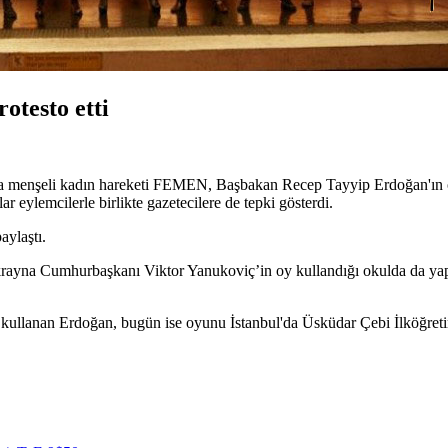
otesto etti
na menşeli kadın hareketi FEMEN, Başbakan Recep Tayyip Erdoğan'ın o
 eylemcilerle birlikte gazetecilere de tepki gösterdi.
aylaştı.
ayna Cumhurbaşkanı Viktor Yanukoviç’in oy kullandığı okulda da yapmı
kullanan Erdoğan, bugün ise oyunu İstanbul'da Üsküdar Çebi İlköğret