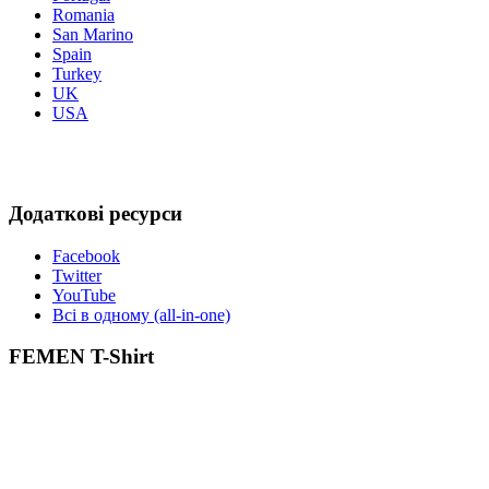
Romania
San Marino
Spain
Turkey
UK
USA
Додаткові ресурси
Facebook
Twitter
YouTube
Всі в одному (all-in-one)
FEMEN T-Shirt