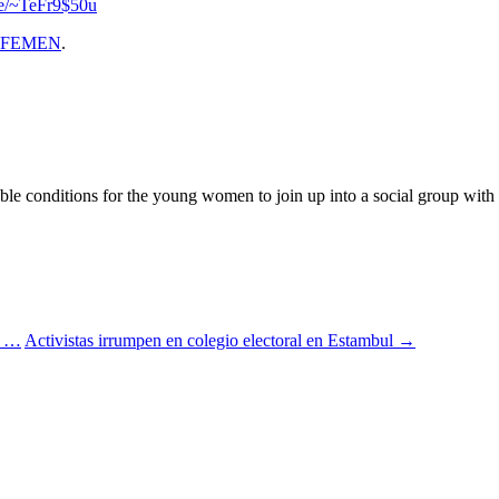
se/~TeFr9$50u
FEMEN
.
 conditions for the young women to join up into a social group with the
n …
Activistas irrumpen en colegio electoral en Estambul
→