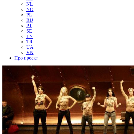
NL
NO
PL
RU
PT
SE
TN
TR
UA
VN
Про проект