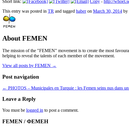
Short link:
Copy
-
http://whoel.
This entry was posted in
TR
and tagged
haber
on
March 30, 2014
by
About FEMEN
The mission of the "FEMEN" movement is to create the most favourable
helping to reveal the talents of each member of the movement.
View all posts by FEMEN
→
Post navigation
←
PHOTOS – Municipales en Turquie : les Femen seins nus dans u
Leave a Reply
You must be
logged in
to post a comment.
FEMEN / ФЕМЕН