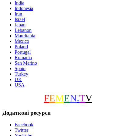
India
Indonesia
Iran
Israel
Japan
Lebanon
Mauritania
Mexico
Poland
Portugal
Romania
San Marino
Spain
Turkey
UK
USA
F
E
M
E
N
.
T
V
Додаткові ресурси
Facebook
Twitter
YouTube