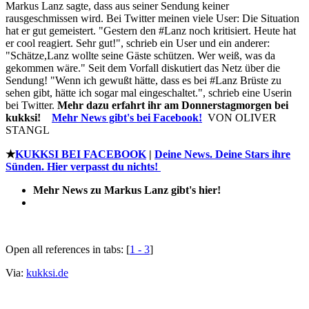
Markus Lanz sagte, dass aus seiner Sendung keiner
rausgeschmissen wird. Bei Twitter meinen viele User: Die Situation
hat er gut gemeistert. "Gestern den #Lanz noch kritisiert. Heute hat
er cool reagiert. Sehr gut!", schrieb ein User und ein anderer:
"Schätze,Lanz wollte seine Gäste schützen. Wer weiß, was da
gekommen wäre." Seit dem Vorfall diskutiert das Netz über die
Sendung! "Wenn ich gewußt hätte, dass es bei #Lanz Brüste zu
sehen gibt, hätte ich sogar mal eingeschaltet.", schrieb eine Userin
bei Twitter.
Mehr dazu erfahrt ihr am Donnerstagmorgen bei
kukksi!
Mehr
News gibt's bei Facebook!
VON OLIVER
STANGL
★
KUKKSI BEI FACEBOOK
|
Deine News. Deine Stars ihre
Sünden. Hier verpasst du nichts!
Mehr News zu Markus Lanz gibt's hier!
Open all references in tabs: [
1 - 3
]
Via:
kukksi.de