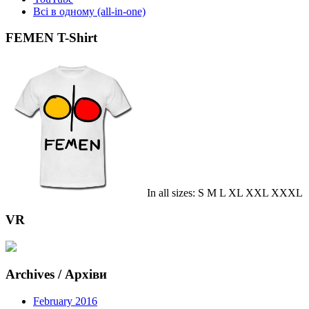
Всі в одному (all-in-one)
FEMEN T-Shirt
In all sizes: S M L XL XXL XXXL
VR
Archives / Архіви
February 2016