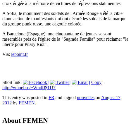
croix érigée à la mémoire de victimes de répressions staliniennes.
A Sofia, le monument des soldats de l'Armée Rouge a été la cible
d'une action de manifestants qui ont décoré les soldats de la marque
du groupe punk russe, une cagoule colorée.
A Barcelone (Espagne), une cinquantaine de jeunes se sont
rassemblés près de l'église de la "Sagrada Familia" pour réclamer "la
liberté pour Pussy Riot".
Via:
lepoint.fr
Short link:
Copy
-
http://whoel.se/~WndiJ$1U7
This entry was posted in
FR
and tagged
nouvelles
on
August 17,
2012
by
FEMEN
.
About FEMEN