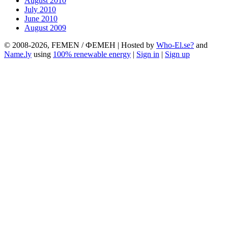
August 2010
July 2010
June 2010
August 2009
© 2008-2026, FEMEN / ФЕМЕН | Hosted by
Who-El.se?
and
Name.ly
using
100% renewable energy
|
Sign in
|
Sign up