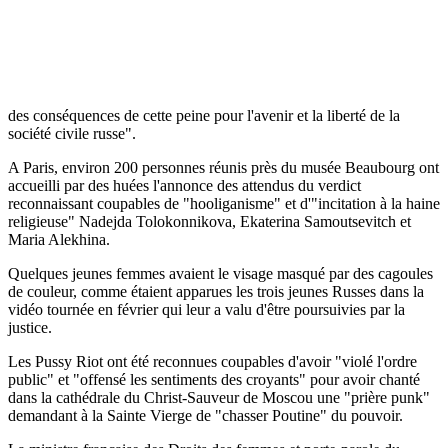
Le secrétaire d'Etat autrichien aux Affaires étrangères, Wolfgang
Waldner, a souligné que le verdict "est en infraction avec l'article 10
de la Convention européenne des droits de l'Homme sur la liberté
d'expression".
Son homologue allemand Guido Westerwelle s'est déclaré "inquiet
des conséquences de cette peine pour l'avenir et la liberté de la
société civile russe".
A Paris, environ 200 personnes réunis près du musée Beaubourg ont
accueilli par des huées l'annonce des attendus du verdict
reconnaissant coupables de "hooliganisme" et d'"incitation à la haine
religieuse" Nadejda Tolokonnikova, Ekaterina Samoutsevitch et
Maria Alekhina.
Quelques jeunes femmes avaient le visage masqué par des cagoules
de couleur, comme étaient apparues les trois jeunes Russes dans la
vidéo tournée en février qui leur a valu d'être poursuivies par la
justice.
Les Pussy Riot ont été reconnues coupables d'avoir "violé l'ordre
public" et "offensé les sentiments des croyants" pour avoir chanté
dans la cathédrale du Christ-Sauveur de Moscou une "prière punk"
demandant à la Sainte Vierge de "chasser Poutine" du pouvoir.