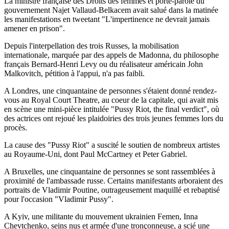
La ministre française des Droits des femmes et porte-parole du
gouvernement Najet Vallaud-Belkacem avait salué dans la matinée
les manifestations en tweetant "L'impertinence ne devrait jamais
amener en prison".
Depuis l'interpellation des trois Russes, la mobilisation
internationale, marquée par des appels de Madonna, du philosophe
français Bernard-Henri Levy ou du réalisateur américain John
Malkovitch, pétition à l'appui, n'a pas faibli.
A Londres, une cinquantaine de personnes s'étaient donné rendez-
vous au Royal Court Theatre, au coeur de la capitale, qui avait mis
en scène une mini-pièce intitulée "Pussy Riot, the final verdict", où
des actrices ont rejoué les plaidoiries des trois jeunes femmes lors du
procès.
La cause des "Pussy Riot" a suscité le soutien de nombreux artistes
au Royaume-Uni, dont Paul McCartney et Peter Gabriel.
A Bruxelles, une cinquantaine de personnes se sont rassemblées à
proximité de l'ambassade russe. Certains manifestants arboraient des
portraits de Vladimir Poutine, outrageusement maquillé et rebaptisé
pour l'occasion "Vladimir Pussy".
A Kyiv, une militante du mouvement ukrainien Femen, Inna
Chevtchenko, seins nus et armée d'une tronçonneuse, a scié une