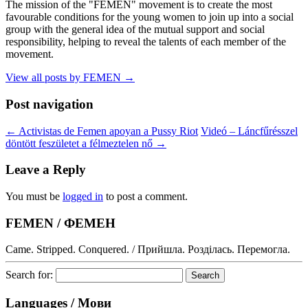
The mission of the "FEMEN" movement is to create the most
favourable conditions for the young women to join up into a social
group with the general idea of the mutual support and social
responsibility, helping to reveal the talents of each member of the
movement.
View all posts by FEMEN
→
Post navigation
←
Activistas de Femen apoyan a Pussy Riot
Videó – Láncfűrésszel
döntött feszületet a félmeztelen nő
→
Leave a Reply
You must be
logged in
to post a comment.
FEMEN / ФЕМЕН
Came. Stripped. Conquered. / Прийшла. Розділась. Перемогла.
Search for:
Languages / Мови