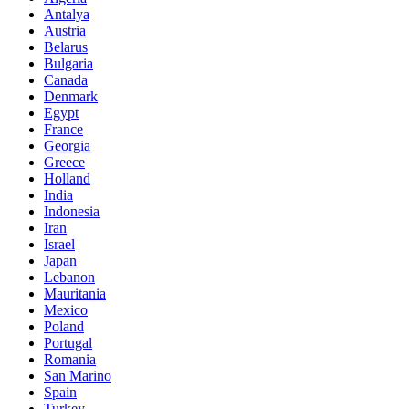
Antalya
Austria
Belarus
Bulgaria
Canada
Denmark
Egypt
France
Georgia
Greece
Holland
India
Indonesia
Iran
Israel
Japan
Lebanon
Mauritania
Mexico
Poland
Portugal
Romania
San Marino
Spain
Turkey