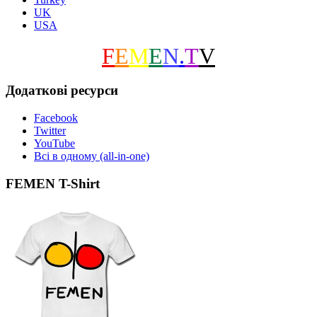
UK
USA
F
E
M
E
N
.
T
V
Додаткові ресурси
Facebook
Twitter
YouTube
Всі в одному (all-in-one)
FEMEN T-Shirt