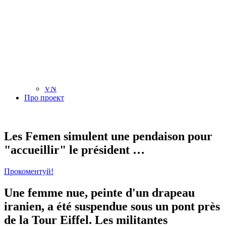
NL
NO
PL
RU
PT
SE
TN
TR
UA
VN
Про проект
Les Femen simulent une pendaison pour
"accueillir" le président …
Прокоментуй!
Une femme nue, peinte d'un drapeau
iranien, a été suspendue sous un pont près
de la Tour Eiffel. Les militantes