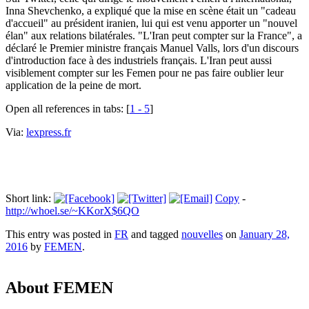
Inna Shevchenko, a expliqué que la mise en scène était un "cadeau
d'accueil" au président iranien, lui qui est venu apporter un "nouvel
élan" aux relations bilatérales. "L'Iran peut compter sur la France", a
déclaré le Premier ministre français Manuel Valls, lors d'un discours
d'introduction face à des industriels français. L'Iran peut aussi
visiblement compter sur les Femen pour ne pas faire oublier leur
application de la peine de mort.
Open all references in tabs: [
1 - 5
]
Via:
lexpress.fr
Short link:
Copy
-
http://whoel.se/~KKorX$6QO
This entry was posted in
FR
and tagged
nouvelles
on
January 28,
2016
by
FEMEN
.
About FEMEN