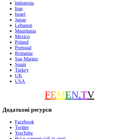
Indonesia
Iran
Israel
Japan
Lebanon
Mauritania
Mexico
Poland
Portugal
Romania
San Marino
Spain
Turkey
UK
USA
F
E
M
E
N
.
T
V
Додаткові ресурси
Facebook
Twitter
YouTube
Всі в одному (all-in-one)