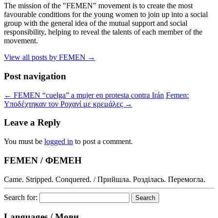
The mission of the "FEMEN" movement is to create the most
favourable conditions for the young women to join up into a social
group with the general idea of the mutual support and social
responsibility, helping to reveal the talents of each member of the
movement.
View all posts by FEMEN
→
Post navigation
←
FEMEN “cuelga” a mujer en protesta contra Irán
Femen:
Υποδέχτηκαν τον Ροχανί με κρεμάλες
→
Leave a Reply
You must be
logged in
to post a comment.
FEMEN / ФЕМЕН
Came. Stripped. Conquered. / Прийшла. Розділась. Перемогла.
Search for:
Languages / Мови