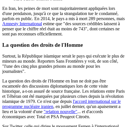
En Iran, les peines de mort sont majoritairement appliquées lors
d'une pendaison, jusqu'à ce que la strangulation tue le condamné,
parfois en public. En 2014, le pays a mis à mort 289 personnes, mais
Amnesty International
estime que "des sources crédibles laissent à
penser que le chiffre réel était au moins de 743", dont certaines ne
sont pas reconnues officiellement.
La question des droits de l'Homme
Surtout, la République islamique serait le pays qui exécute le plus de
mineurs au monde. Reporters Sans Frontières y voit, de son côté,
"l'une des cinq plus grandes prisons au monde pour les
journalistes".
La question des droits de l'Homme en Iran ne doit pas être
escamotée des discussions diplomatiques lors de cette visite
historique, a-t-on assuré de source française. Les relations entre Paris
et Téhéran ont été marquées par plusieurs crises depuis la révolution
islamique de 1979. Ce n'est que depuis
l'accord international sur le
programme nucléaire iranien
, en juillet dernier, qu'un apaisement a
lieu et la volonté d'une
"relation nouvelle"
... et d'accords
économiques avec Total et PSA Peugeot Citroën.
Sur Twitter, celle qui dirige le mouvement Femen à l'international,