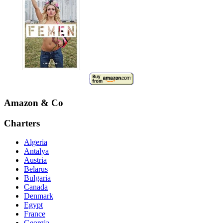
Amazon & Co
Charters
Algeria
Antalya
Austria
Belarus
Bulgaria
Canada
Denmark
Egypt
France
Georgia