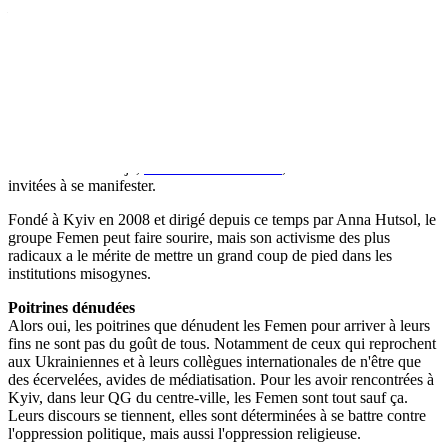
De Kyiv.
Les Femen ukrainiennes seront à Paris dans quelques semaines. Et
pas seulement pour dire bonjour aux copines. Bien décidées à
étendre au monde entier la quatrième vague féministe, ce groupe qui
s'est fait remarquer par ses manifestations dénudées a décidé
d'installer son nouveau centre Femen européen dans la capitale
française. Celui-ci devrait ouvrir le 18 septembre pour former de
nouvelles activistes de toute l'Europe à leurs techniques de
manifestations. Déjà,
les affiches fleurissent
, et les Parisiennes sont
invitées à se manifester.
Fondé à Kyiv en 2008 et dirigé depuis ce temps par Anna Hutsol, le
groupe Femen peut faire sourire, mais son activisme des plus
radicaux a le mérite de mettre un grand coup de pied dans les
institutions misogynes.
Poitrines dénudées
Alors oui, les poitrines que dénudent les Femen pour arriver à leurs
fins ne sont pas du goût de tous. Notamment de ceux qui reprochent
aux Ukrainiennes et à leurs collègues internationales de n'être que
des écervelées, avides de médiatisation. Pour les avoir rencontrées à
Kyiv, dans leur QG du centre-ville, les Femen sont tout sauf ça.
Leurs discours se tiennent, elles sont déterminées à se battre contre
l'oppression politique, mais aussi l'oppression religieuse.