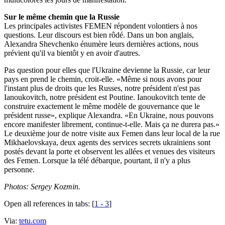
Sur le même chemin que la Russie
Les principales activistes FEMEN répondent volontiers à nos
questions. Leur discours est bien rôdé. Dans un bon anglais,
Alexandra Shevchenko énumère leurs dernières actions, nous
prévient qu'il va bientôt y en avoir d'autres.
Pas question pour elles que l'Ukraine devienne la Russie, car leur
pays en prend le chemin, croit-elle. «Même si nous avons pour
l'instant plus de droits que les Russes, notre président n'est pas
Ianoukovitch, notre président est Poutine. Ianoukovitch tente de
construire exactement le même modèle de gouvernance que le
président russe», explique Alexandra. «En Ukraine, nous pouvons
encore manifester librement, continue-t-elle. Mais ça ne durera pas.»
Le deuxième jour de notre visite aux Femen dans leur local de la rue
Mikhaelovskaya, deux agents des services secrets ukrainiens sont
postés devant la porte et observent les allées et venues des visiteurs
des Femen. Lorsque la télé débarque, pourtant, il n'y a plus
personne.
Photos: Sergey Kozmin.
Open all references in tabs: [
1 - 3
]
Via:
tetu.com