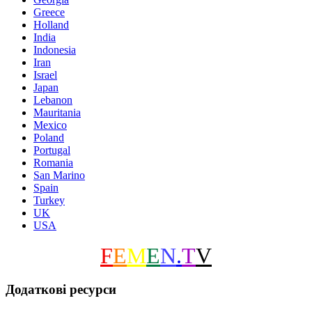
Greece
Holland
India
Indonesia
Iran
Israel
Japan
Lebanon
Mauritania
Mexico
Poland
Portugal
Romania
San Marino
Spain
Turkey
UK
USA
F
E
M
E
N
.
T
V
Додаткові ресурси