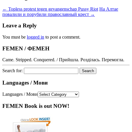
←
Topless protest tegen gevangenschap Pussy Riot
На Алтае
повалили и порубили православный крест
→
Leave a Reply
You must be
logged in
to post a comment.
FEMEN / ФЕМЕН
Came. Stripped. Conquered. / Прийшла. Розділась. Перемогла.
Search for:
Languages / Мови
Languages / Мови
FEMEN Book is out NOW!