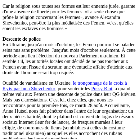
Car la religion sous toutes ses formes est leur ennemie jurée, garante
d'une absence de liberté pour les femmes. «La seule chose que
prône la religion concernant les femmes», avance Alexandra
Shevchenko, peut-être la plus médiatisée des Femen, «c'est qu'elles
soient les esclaves des hommes.»
Descente de police
En Ukraine, jusqu'au mois d'octobre, les Femen pourront se balader
seins nus sans problème. Jusqu'au mois d'octobre seulement. À cette
période aura lieu l'élection du nouveau Parlement ukrainien. Et
semble-t-il, les autorités locales ont décidé de ne pas toucher aux
Femen avant l'issue du scrutin: une éventuelle affaire d'atteinte aux
droits de l'homme serait trop risquée.
Qualifié de vandalisme en Ukraine,
le tronçonnage de la croix à
Kyiv par Inna Shevchenko
, pour soutenir les
Pussy Riot
, a quand
même valu aux Femen une descente de police dans leur QG kiévien.
Mais pas d'arrestations. C'est ici, chez elles, que nous les
rencontrons pour la première fois, ce mardi 28 août. Accueillante,
Anna Hutsol nous fait pénétrer dans l'antre de leur organisation: un
deux pièces bariolé, dont le plafond est couvert de logos de réseaux
sociaux Internet (leur fer de lance), de fresques murales à leur
effigie, de couronnes de fleurs (semblables à celles du costume
traditionnel ukrainien) auxquelles elles accrochent des rubans
multicolores les jours de manifestation.