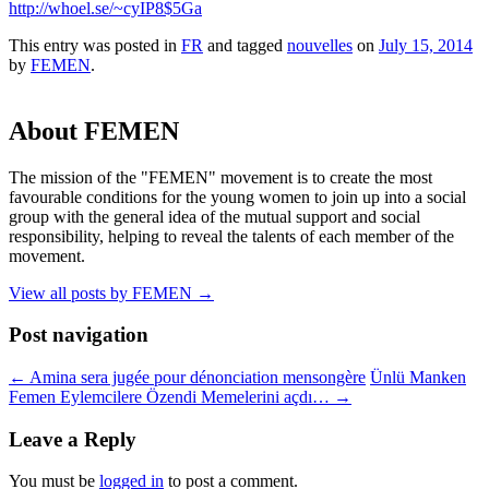
http://whoel.se/~cyIP8$5Ga
This entry was posted in
FR
and tagged
nouvelles
on
July 15, 2014
by
FEMEN
.
About FEMEN
The mission of the "FEMEN" movement is to create the most
favourable conditions for the young women to join up into a social
group with the general idea of the mutual support and social
responsibility, helping to reveal the talents of each member of the
movement.
View all posts by FEMEN
→
Post navigation
←
Amina sera jugée pour dénonciation mensongère
Ünlü Manken
Femen Eylemcilere Özendi Memelerini açdı…
→
Leave a Reply
You must be
logged in
to post a comment.