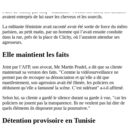
Le 7 juillet dernier, l’ancienne membre des Femen, Amina Seboui,
avait porté plainte, affirmant avoir été agressée la veille à Paris,
Place de Clichy par cinq « islamistes ». Selon ses dires, ces derniers
avaient entrepris de lui raser les cheveux et les sourcils.
La militante féministe avait raconté avoir été sortie de force du métro
parisien, au petit matin, par un homme qui l’avait ensuite conduite
dans la rue, près de la place de Clichy, où l’auraient attendue ses
agresseurs.
Elle maintient les faits
Joint par l’AFP, son avocat, Me Martin Pradel, a dit que sa cliente
maintenait sa version des faits. "Comme la vidéosurveillance ne
permet pas de recouper sa dénonciation et qu’elle a dit que
manifestement, son agression avait été filmée, les policiers en
déduisent qu’elle a fantasmé la scène. C’est sidérant" a-t-il affirmé.
Selon lui, sa cliente a gardé le silence durant sa garde à vue, "car les
policiers ne jouent pas la transparence. Ils ne veulent pas lui dire de
quels éléments ils disposent pour la poursuivre."
Détention provisoire en Tunisie