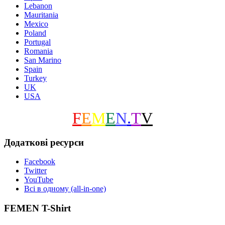
Lebanon
Mauritania
Mexico
Poland
Portugal
Romania
San Marino
Spain
Turkey
UK
USA
F
E
M
E
N
.
T
V
Додаткові ресурси
Facebook
Twitter
YouTube
Всі в одному (all-in-one)
FEMEN T-Shirt