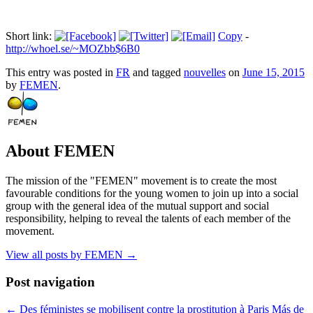
Short link:
Copy
-
http://whoel.se/~MOZbb$6B0
This entry was posted in
FR
and tagged
nouvelles
on
June 15, 2015
by
FEMEN
.
About FEMEN
The mission of the "FEMEN" movement is to create the most
favourable conditions for the young women to join up into a social
group with the general idea of the mutual support and social
responsibility, helping to reveal the talents of each member of the
movement.
View all posts by FEMEN
→
Post navigation
←
Des féministes se mobilisent contre la prostitution à Paris
Más de