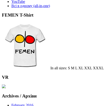
YouTube
Всі в одному (all-in-one)
FEMEN T-Shirt
In all sizes: S M L XL XXL XXXL
VR
Archives / Архіви
February 2016