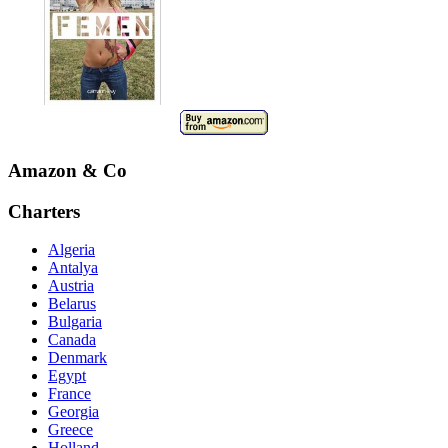
Amazon & Co
Charters
Algeria
Antalya
Austria
Belarus
Bulgaria
Canada
Denmark
Egypt
France
Georgia
Greece
Holland