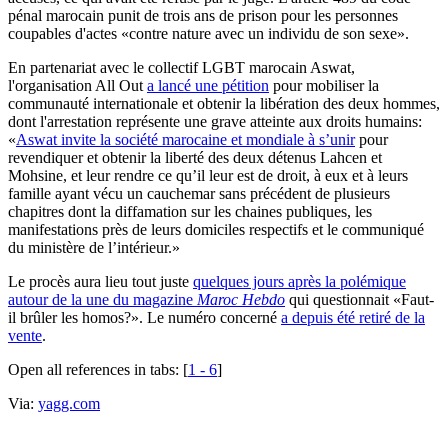
pénal marocain punit de trois ans de prison pour les personnes
coupables d'actes «contre nature avec un individu de son sexe».
En partenariat avec le collectif LGBT marocain Aswat,
l'organisation All Out
a lancé une pétition
pour mobiliser la
communauté internationale et obtenir la libération des deux hommes,
dont l'arrestation représente une grave atteinte aux droits humains:
«
Aswat invite la société marocaine et mondiale à s’unir
pour
revendiquer et obtenir la liberté des deux détenus Lahcen et
Mohsine, et leur rendre ce qu’il leur est de droit, à eux et à leurs
famille ayant vécu un cauchemar sans précédent de plusieurs
chapitres dont la diffamation sur les chaines publiques, les
manifestations près de leurs domiciles respectifs et le communiqué
du ministère de l’intérieur.»
Le procès aura lieu tout juste
quelques jours après la polémique
autour de la une du magazine
Maroc Hebdo
qui questionnait «Faut-
il brûler les homos?». Le numéro concerné
a depuis été retiré de la
vente
.
Open all references in tabs: [
1 - 6
]
Via:
yagg.com