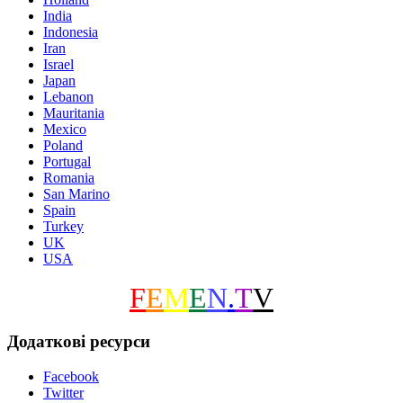
India
Indonesia
Iran
Israel
Japan
Lebanon
Mauritania
Mexico
Poland
Portugal
Romania
San Marino
Spain
Turkey
UK
USA
F
E
M
E
N
.
T
V
Додаткові ресурси
Facebook
Twitter