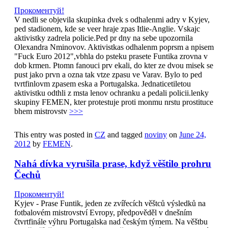
Прокоментуй!
V nedli se objevila skupinka dvek s odhalenmi adry v Kyjev,
ped stadionem, kde se veer hraje zpas Itlie-Anglie. Vskajc
aktivistky zadrela policie.Ped pr dny na sebe upozornila
Olexandra Nminovov. Aktivistkas odhalenm poprsm a npisem
"Fuck Euro 2012",vbhla do psteku prasete Funtika zrovna v
dob krmen. Ptomn fanouci prv ekali, do kter ze dvou misek se
pust jako prvn a ozna tak vtze zpasu ve Varav. Bylo to ped
tvrtfinlovm zpasem eska a Portugalska. Jednaticetiletou
aktivistku odthli z msta lenov ochranku a pedali policii.lenky
skupiny FEMEN, kter protestuje proti monmu nrstu prostituce
bhem mistrovstv
>>>
This entry was posted in
CZ
and tagged
noviny
on
June 24,
2012
by
FEMEN
.
Nahá dívka vyrušila prase, když věštilo prohru
Čechů
Прокоментуй!
Kyjev - Prase Funtik, jeden ze zvířecích věštců výsledků na
fotbalovém mistrovství Evropy, předpověděl v dnešním
čtvrtfinále výhru Portugalska nad českým týmem. Na věštbu