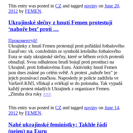
This entry was posted in
CZ
and tagged
noviny
on
June 20,
2012
by
FEMEN
.
Ukrajinské slečny z hnutí Femen protestují
‘nahoře bez’ proti …
Прокоментуй!
Ukrajinky z hnutí Femen protestují proti pořádání fotbalového
EuraFoto: vk. comJedním ze symbolů letošního fotbalového
Eura se staly ukrajinské slečny, které se během svých protestů
obnažují. Svou odhalenou hrudí bojují proti prostituci na
Ukrajině, proti fotbalovému Euru. Aktivistky hnutí Femen
jsou dnes známé po celém světě. A protest „nahoře bez" je
jejich poznávací značkou. Naposledy je policie zadržela ve
Varšavě.Křičí, vřískají a svlékají se do polonaha. Tak vypadá
každý protest mladých Ukrajinek z organizace Femen.
„Zhruba dva roky
>>>
This entry was posted in
CZ
and tagged
noviny
on
June 14,
2012
by
FEMEN
.
Nahé ukrajinské feministky: Takhle řádí
(nejen) na Euru