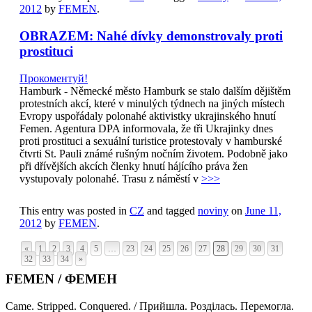
2012
by
FEMEN
.
OBRAZEM: Nahé dívky demonstrovaly proti
prostituci
Прокоментуй!
Hamburk - Německé město Hamburk se stalo dalším dějištěm
protestních akcí, které v minulých týdnech na jiných místech
Evropy uspořádaly polonahé aktivistky ukrajinského hnutí
Femen. Agentura DPA informovala, že tři Ukrajinky dnes
proti prostituci a sexuální turistice protestovaly v hamburské
čtvrti St. Pauli známé rušným nočním životem. Podobně jako
při dřívějších akcích členky hnutí hájícího práva žen
vystupovaly polonahé. Trasu z náměstí v
>>>
This entry was posted in
CZ
and tagged
noviny
on
June 11,
2012
by
FEMEN
.
«
1
2
3
4
5
…
23
24
25
26
27
28
29
30
31
32
33
34
»
FEMEN / ФЕМЕН
Came. Stripped. Conquered. / Прийшла. Розділась. Перемогла.