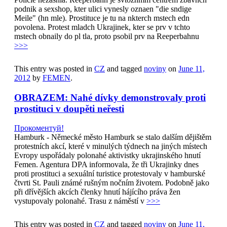
podnik a sexshop, kter ulici vynesly oznaen "die sndige
Meile" (hn mle). Prostituce je tu na nkterch mstech edn
povolena. Protest mladch Ukrajinek, kter se prv v tchto
mstech obnaily do pl tla, proto psobil prv na Reeperbahnu
>>>
This entry was posted in
CZ
and tagged
noviny
on
June 11,
2012
by
FEMEN
.
OBRAZEM: Nahé dívky demonstrovaly proti
prostituci v doupěti neřesti
Прокоментуй!
Hamburk - Německé město Hamburk se stalo dalším dějištěm
protestních akcí, které v minulých týdnech na jiných místech
Evropy uspořádaly polonahé aktivistky ukrajinského hnutí
Femen. Agentura DPA informovala, že tři Ukrajinky dnes
proti prostituci a sexuální turistice protestovaly v hamburské
čtvrti St. Pauli známé rušným nočním životem. Podobně jako
při dřívějších akcích členky hnutí hájícího práva žen
vystupovaly polonahé. Trasu z náměstí v
>>>
This entry was posted in
CZ
and tagged
noviny
on
June 11,