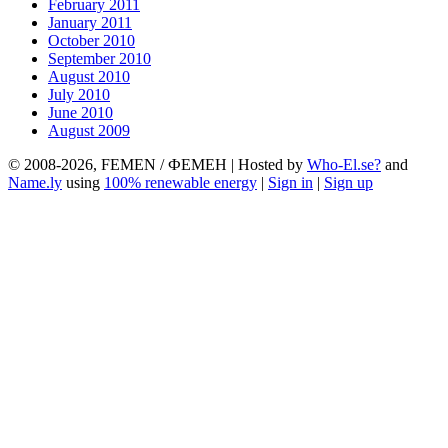
February 2011
January 2011
October 2010
September 2010
August 2010
July 2010
June 2010
August 2009
© 2008-2026, FEMEN / ФЕМЕН | Hosted by
Who-El.se?
and
Name.ly
using
100% renewable energy
|
Sign in
|
Sign up