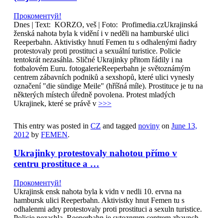
Прокоментуй!
Dnes | Text: KORZO, veš | Foto: Profimedia.czUkrajinská
ženská nahota byla k vidění i v neděli na hamburské ulici
Reeperbahn. Aktivistky hnutí Femen tu s odhalenými ňadry
protestovaly proti prostituci a sexuální turistice. Policie
tentokrát nezasáhla. Sličné Ukrajinky přitom řádily i na
fotbalovém Euru. fotogalerieReeperbahn je světoznámým
centrem zábavních podniků a sexshopů, které ulici vynesly
označení "die sündige Meile" (hříšná míle). Prostituce je tu na
některých místech úředně povolena. Protest mladých
Ukrajinek, které se právě v
>>>
This entry was posted in
CZ
and tagged
noviny
on
June 13,
2012
by
FEMEN
.
Ukrajinky protestovaly nahotou přímo v
centru prostituce a …
Прокоментуй!
Ukrajinsk ensk nahota byla k vidn v nedli 10. ervna na
hambursk ulici Reeperbahn. Aktivistky hnut Femen tu s
odhalenmi adry protestovaly proti prostituci a sexuln turistice.
Policie nezashla. Reeperbahn je svtoznmm centrem zbavnch