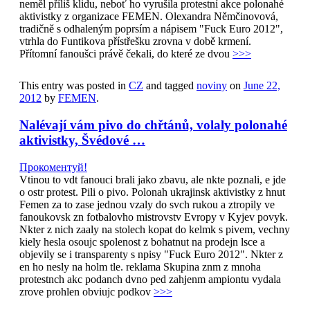
neměl příliš klidu, neboť ho vyrušila protestní akce polonahé
aktivistky z organizace FEMEN. Olexandra Němčinovová,
tradičně s odhaleným poprsím a nápisem "Fuck Euro 2012",
vtrhla do Funtikova přístřešku zrovna v době krmení.
Přítomní fanoušci právě čekali, do které ze dvou
>>>
This entry was posted in
CZ
and tagged
noviny
on
June 22,
2012
by
FEMEN
.
Nalévají vám pivo do chřtánů, volaly polonahé
aktivistky, Švédové …
Прокоментуй!
Vtinou to vdt fanouci brali jako zbavu, ale nkte poznali, e jde
o ostr protest. Pili o pivo. Polonah ukrajinsk aktivistky z hnut
Femen za to zase jednou vzaly do svch rukou a ztropily ve
fanoukovsk zn fotbalovho mistrovstv Evropy v Kyjev povyk.
Nkter z nich zaaly na stolech kopat do kelmk s pivem, vechny
kiely hesla osoujc spolenost z bohatnut na prodejn lsce a
objevily se i transparenty s npisy "Fuck Euro 2012". Nkter z
en ho nesly na holm tle. reklama Skupina znm z mnoha
protestnch akc podanch dvno ped zahjenm ampiontu vydala
zrove prohlen obviujc podkov
>>>