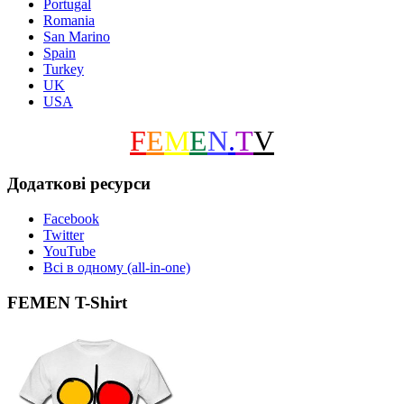
Portugal
Romania
San Marino
Spain
Turkey
UK
USA
F
E
M
E
N
.
T
V
Додаткові ресурси
Facebook
Twitter
YouTube
Всі в одному (all-in-one)
FEMEN T-Shirt