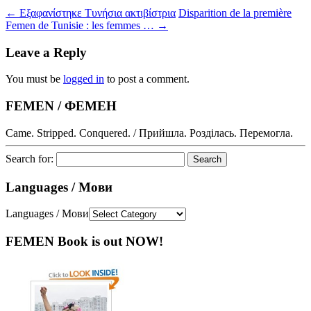
←
Εξαφανίστηκε Τυνήσια ακτιβίστρια
Disparition de la première
Femen de Tunisie : les femmes …
→
Leave a Reply
You must be
logged in
to post a comment.
FEMEN / ФЕМЕН
Came. Stripped. Conquered. / Прийшла. Розділась. Перемогла.
Search for:
Languages / Мови
Languages / Мови
FEMEN Book is out NOW!