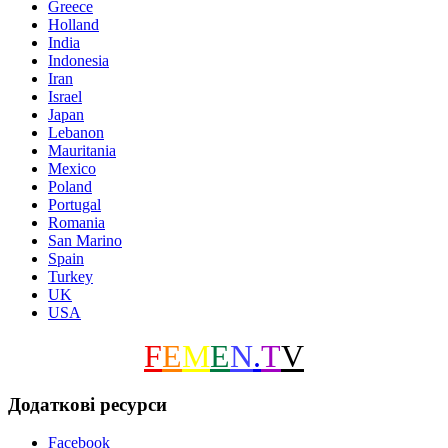
Greece
Holland
India
Indonesia
Iran
Israel
Japan
Lebanon
Mauritania
Mexico
Poland
Portugal
Romania
San Marino
Spain
Turkey
UK
USA
F
E
M
E
N
.
T
V
Додаткові ресурси
Facebook