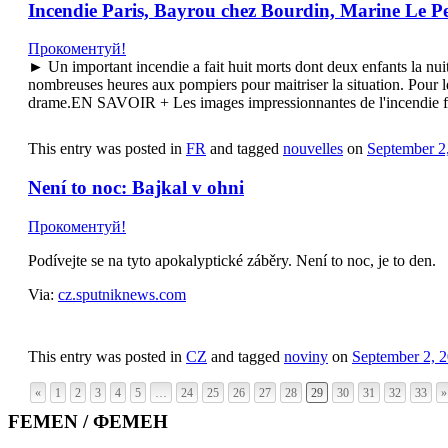
Incendie Paris, Bayrou chez Bourdin, Marine Le 
Прокоментуй!
► Un important incendie a fait huit morts dont deux enfants la nuit
nombreuses heures aux pompiers pour maitriser la situation. Pour le
drame.EN SAVOIR + Les images impressionnantes de l'incendie fi
This entry was posted in
FR
and tagged
nouvelles
on
September 2
Není to noc: Bajkal v ohni
Прокоментуй!
Podívejte se na tyto apokalyptické záběry. Není to noc, je to den.
Via:
cz.sputniknews.com
This entry was posted in
CZ
and tagged
noviny
on
September 2, 
«
1
2
3
4
5
…
24
25
26
27
28
29
30
31
32
33
»
FEMEN / ФЕМЕН