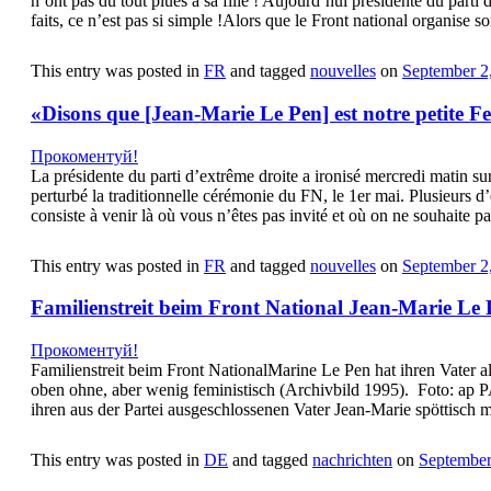
n’ont pas du tout plues à sa fille ! Aujourd’hui présidente du parti
faits, ce n’est pas si simple !Alors que le Front national organise
This entry was posted in
FR
and tagged
nouvelles
on
September 2
«Disons que [Jean-Marie Le Pen] est notre petite 
Прокоментуй!
La présidente du parti d’extrême droite a ironisé mercredi matin su
perturbé la traditionnelle cérémonie du FN, le 1er mai. Plusieurs d
consiste à venir là où vous n’êtes pas invité et où on ne souhaite p
This entry was posted in
FR
and tagged
nouvelles
on
September 2
Familienstreit beim Front National Jean-Marie Le
Прокоментуй!
Familienstreit beim Front NationalMarine Le Pen hat ihren Vater 
oben ohne, aber wenig feministisch (Archivbild 1995). Foto: ap 
ihren aus der Partei ausgeschlossenen Vater Jean-Marie spöttisch 
This entry was posted in
DE
and tagged
nachrichten
on
September