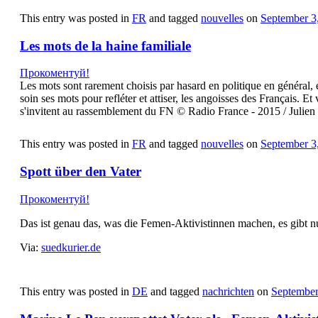
This entry was posted in
FR
and tagged
nouvelles
on
September 3
Les mots de la haine familiale
Прокоментуй!
Les mots sont rarement choisis par hasard en politique en général, et
soin ses mots pour refléter et attiser, les angoisses des Français. 
s'invitent au rassemblement du FN © Radio France - 2015 / Julien
This entry was posted in
FR
and tagged
nouvelles
on
September 3
Spott über den Vater
Прокоментуй!
Das ist genau das, was die Femen-Aktivistinnen machen, es gibt n
Via:
suedkurier.de
This entry was posted in
DE
and tagged
nachrichten
on
September