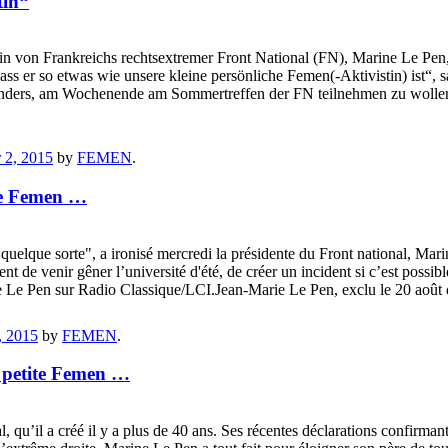
tin“
von Frankreichs rechtsextremer Front National (FN), Marine Le Pen, h
 dass er so etwas wie unsere kleine persönliche Femen(-Aktivistin) ist
ünders, am Wochenende am Sommertreffen der FN teilnehmen zu wollen - 
 2, 2015
by
FEMEN
.
te Femen …
quelque sorte", a ironisé mercredi la présidente du Front national, Mari
t de venir gêner l’université d'été, de créer un incident si c’est poss
e Le Pen sur Radio Classique/LCI.Jean-Marie Le Pen, exclu le 20 août 
, 2015
by
FEMEN
.
e petite Femen …
 qu’il a créé il y a plus de 40 ans. Ses récentes déclarations confirmant 