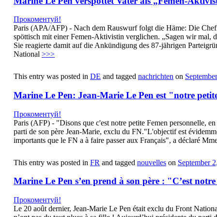
Marine Le Pen verspottet Vater als „Femen-Aktivis
Прокоментуй!
Paris (APA/AFP) - Nach dem Rauswurf folgt die Häme: Die Chefin 
spöttisch mit einer Femen-Aktivistin verglichen. „Sagen wir mal,
Sie reagierte damit auf die Ankündigung des 87-jährigen Parteigr
National
>>>
This entry was posted in
DE
and tagged
nachrichten
on
September
Marine Le Pen: Jean-Marie Le Pen est "notre peti
Прокоментуй!
Paris (AFP) - "Disons que c'est notre petite Femen personnelle, en 
parti de son père Jean-Marie, exclu du FN."L'objectif est évidemmen
importants que le FN a à faire passer aux Français", a déclaré Mm
This entry was posted in
FR
and tagged
nouvelles
on
September 2
Marine Le Pen s’en prend à son père : "C’est notr
Прокоментуй!
Le 20 août dernier, Jean-Marie Le Pen était exclu du Front National,