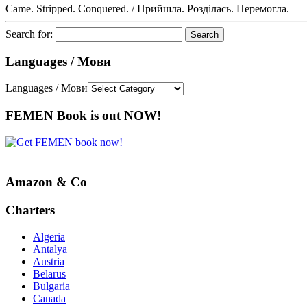
Came. Stripped. Conquered. / Прийшла. Розділась. Перемогла.
Search for:
Languages / Мови
Languages / Мови
FEMEN Book is out NOW!
Amazon & Co
Charters
Algeria
Antalya
Austria
Belarus
Bulgaria
Canada