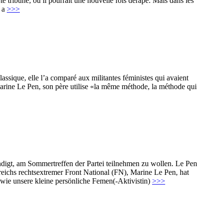
te tribune, où il pourrait une nouvelle fois dérapé. Mais dans les
n a
>>>
assique, elle l’a comparé aux militantes féministes qui avaient
r Marine Le Pen, son père utilise «la même méthode, la méthode qui
ndigt, am Sommertreffen der Partei teilnehmen zu wollen. Le Pen
ichs rechtsextremer Front National (FN), Marine Le Pen, hat
s wie unsere kleine persönliche Femen(-Aktivistin)
>>>