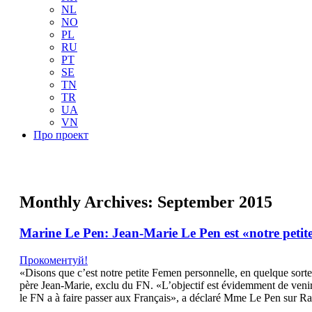
NL
NO
PL
RU
PT
SE
TN
TR
UA
VN
Про проект
Monthly Archives:
September 2015
Marine Le Pen: Jean-Marie Le Pen est «notre peti
Прокоментуй!
«Disons que c’est notre petite Femen personnelle, en quelque sorte»
père Jean-Marie, exclu du FN. «L’objectif est évidemment de venir 
le FN a à faire passer aux Français», a déclaré Mme Le Pen sur Ra