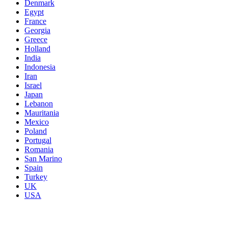
Denmark
Egypt
France
Georgia
Greece
Holland
India
Indonesia
Iran
Israel
Japan
Lebanon
Mauritania
Mexico
Poland
Portugal
Romania
San Marino
Spain
Turkey
UK
USA