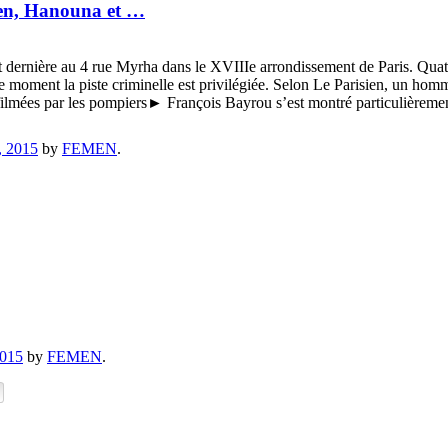
Pen, Hanouna et …
 dernière au 4 rue Myrha dans le XVIIIe arrondissement de Paris. Quatre 
 moment la piste criminelle est privilégiée. Selon Le Parisien, un homme
lmées par les pompiers► François Bayrou s’est montré particulièreme
, 2015
by
FEMEN
.
2015
by
FEMEN
.