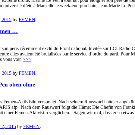
 d’extrême droite, Marine Le Pen a tout fait pour éloigner son père de tou
 son université d’été à Marseille le week-end prochain, Jean-Marie Le Pe
, 2015
by
FEMEN
.
Femen …
r son père, récemment exclu du Front national. Invitée sur LCI-Radio Cl
’entre elles avaient été brutalisées par le service d’ordre du parti. Pou
as vous voir,
>>>
, 2015
by
FEMEN
.
 Pen oben ohne
als Femen-Aktivistin verspottet. Nach seinem Rauswurf hatte er angekü
PARIS afp | Nach dem Rauswurf folgt die Häme: Die Chefin von Frankre
mit einer Femen-Aktivistin verglichen. „Sagen wir mal, dass er so etwa
 2, 2015
by
FEMEN
.