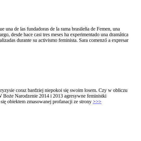
na de las fundadoras de la rama brasileña de Femen, una
mbargo, desde hace casi tres meses ha experimentado una dramática
ealizadas durante su activismo feminista. Sara comenzó a expresar
yzysie coraz bardziej niepokoi się swoim losem. Czy w obliczu
 W Boże Narodzenie 2014 i 2013 agresywne feministki
o się obiektem zmasowanej profanacji ze strony
>>>