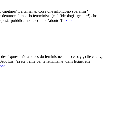
sono capitare? Certamente. Cose che infondono speranza?
 le denunce al mondo femminista (e all’ideologia gender!) che
 esposta pubblicamente contro l’aborto.Ti
>>>
e des figures médiatiques du féminisme dans ce pays, elle change
ept fois j’ai été trahie par le féminisme) dans lequel elle
>>>