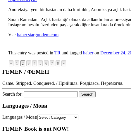
Anoreksiya yeni bir hastadan daha kurtuldu, Anoreksiya açlık hast
Sarah Ramadan 'Açlık hastalığı' olarak da adlandırılan anoreksiya
Instagram hesabı üzerinden paylaşarak diğer insanlara da örnek ol
Via:
haber.stargundem.com
This entry was posted in
TR
and tagged
haber
on
December 24, 2
«
1
2
3
4
5
6
7
8
»
FEMEN / ФЕМЕН
Came. Stripped. Conquered. / Прийшла. Розділась. Перемогла.
Search for:
Languages / Мови
Languages / Мови
FEMEN Book is out NOW!