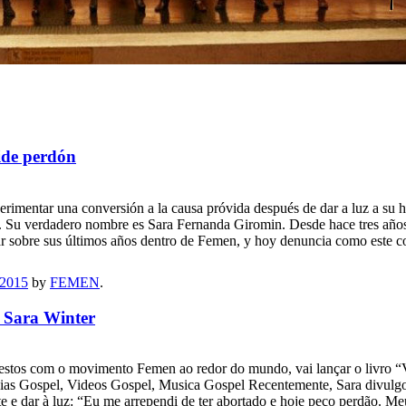
ide perdón
rimentar una conversión a la causa próvida después de dar a luz a su h
as. Su verdadero nombre es Sara Fernanda Giromin. Desde hace tres años 
itar sobre sus últimos años dentro de Femen, y hoy denuncia como este co
 2015
by
FEMEN
.
z Sara Winter
rotestos com o movimento Femen ao redor do mundo, vai lançar o livro “
cias Gospel, Videos Gospel, Musica Gospel Recentemente, Sara divulgou 
nte e dar à luz: “Eu me arrependi de ter abortado e hoje peço perdão. M