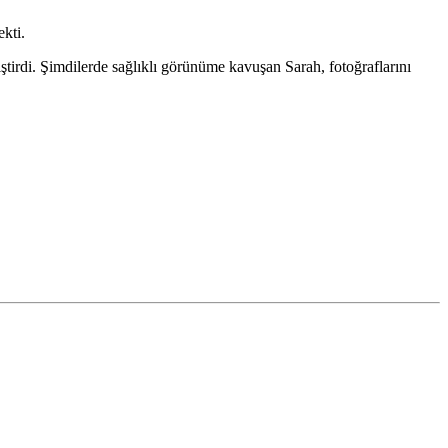
kti.
tirdi. Şimdilerde sağlıklı görünüme kavuşan Sarah, fotoğraflarını