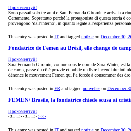
Прокоментуй!
Sono passati solo tre anni e Sara Fernanda Giromin è arrivata a ri
Certamente. Soprattutto perché la protagonista di questa storia è c
provengono ‘dall’interno’, in quanto legate all’esperienza personal
This entry was posted in
IT
and tagged
notizie
on
December 30, 2
Fondatrice de Femen au Brésil, elle change de cam
Прокоментуй!
Sara Fernanda Giromin, connue sous le nom de Sara Winter, est la f
de camp, passe du côté pro-vie et publie un livre incendiaire intitul
dénonce le mouvement Femen qui l’a forcée à consommer des drogue
This entry was posted in
FR
and tagged
nouvelles
on
December 30
FEMEN/ Brasile, la fondatrice chiede scusa ai crist
Прокоментуй!
<!-- --> <!-- -->
>>>
This entry was posted in
IT
and tagged
notizie
on
December 30, 2