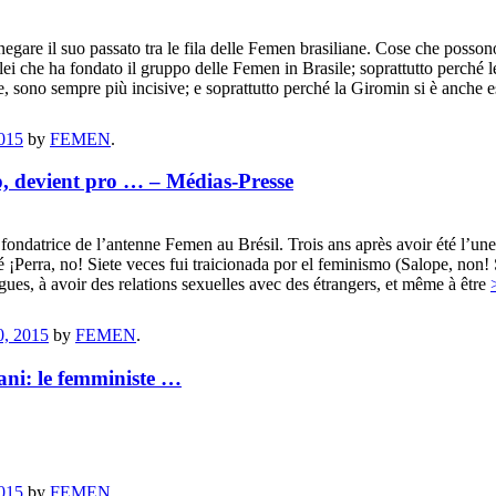
nnegare il suo passato tra le fila delle Femen brasiliane. Cose che pos
olei che ha fondato il gruppo delle Femen in Brasile; soprattutto perché
e, sono sempre più incisive; e soprattutto perché la Giromin si è anche
015
by
FEMEN
.
p, devient pro … – Médias-Presse
ondatrice de l’antenne Femen au Brésil. Trois ans après avoir été l’un
é ¡Perra, no! Siete veces fui traicionada por el feminismo (Salope, non! S
s, à avoir des relations sexuelles avec des étrangers, et même à être
, 2015
by
FEMEN
.
iani: le femministe …
015
by
FEMEN
.