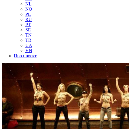
NL
NO
PL
RU
PT
SE
TN
TR
UA
VN
Про проект