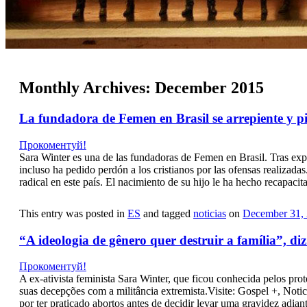
Monthly Archives:
December 2015
La fundadora de Femen en Brasil se arrepiente y p
Прокоментуй!
Sara Winter es una de las fundadoras de Femen en Brasil. Tras expe
incluso ha pedido perdón a los cristianos por las ofensas realizad
radical en este país. El nacimiento de su hijo le ha hecho recapac
This entry was posted in
ES
and tagged
noticias
on
December 31,
“A ideologia de gênero quer destruir a família”, di
Прокоментуй!
A ex-ativista feminista Sara Winter, que ficou conhecida pelos p
suas decepções com a militância extremista.Visite: Gospel +, Noti
por ter praticado abortos antes de decidir levar uma gravidez adia