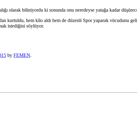
alığı olarak biliniyordu ki sonunda onu neredeyse yatağa kadar düşürece
dan kurtuldu, hem kilo aldı hem de düzenli Spor yaparak vücudunu geliş
mak istediğini söylüyor.
015
by
FEMEN
.