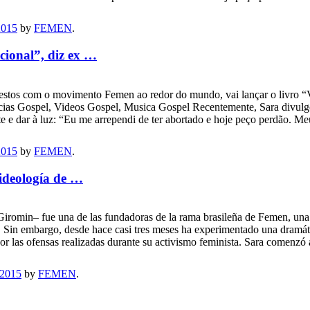
2015
by
FEMEN
.
icional”, diz ex …
rotestos com o movimento Femen ao redor do mundo, vai lançar o livro “
icias Gospel, Videos Gospel, Musica Gospel Recentemente, Sara divulgou
nte e dar à luz: “Eu me arrependi de ter abortado e hoje peço perdão. M
2015
by
FEMEN
.
 ideología de …
iromin– fue una de las fundadoras de la rama brasileña de Femen, una or
y. Sin embargo, desde hace casi tres meses ha experimentado una dramát
por las ofensas realizadas durante su activismo feminista. Sara comenzó 
 2015
by
FEMEN
.