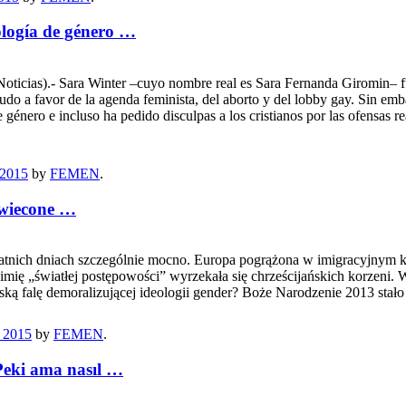
ología de género …
.- Sara Winter –cuyo nombre real es Sara Fernanda Giromin– fue u
snudo a favor de la agenda feminista, del aborto y del lobby gay. Sin e
 género e incluso ha pedido disculpas a los cristianos por las ofensas r
 2015
by
FEMEN
.
świecone …
atnich dniach szczególnie mocno. Europa pogrążona w imigracyjnym kr
mię „światłej postępowości” wyrzekała się chrześcijańskich korzeni.
ską falę demoralizującej ideologii gender? Boże Narodzenie 2013 stał
 2015
by
FEMEN
.
Peki ama nasıl …