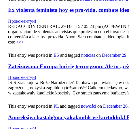
Ex violenta feminista hoy es pro-vida, combate ide
Прокоментуй!
REDACCIÓN CENTRAL, 29 Dic. 15 / 05:23 pm (ACI/EWTN Noticias)
organización de violentas activistas que protestan con el torso de
conversión a la causa pro-vida. Ahora Sara combate la ideología de
este
>>>
This entry was posted in
ES
and tagged
noticias
on
December 29,
Zateizowana Europa boi się terroryzmu. Ale to „o
Прокоментуй!
ISIS zaatakuje w Boże Narodzenie? Ta obawa pojawiała się w ost
zagrożenia, odzyska zagubioną tożsamość? Całkiem niedawno, w i
w zaatakowały katolickie kościoły. Czy strach zatrzyma barbarzyń
This entry was posted in
PL
and tagged
nowości
on
December 26,
Anoreksiya hastalığına yakalandık ve kurtulduk! 
Прокоментуй!