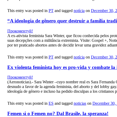
This entry was posted in
PT
and tagged
notícia
on
December 30, 
“A ideologia de gênero quer destruir a família trad
Прокоментуй!
A ex-ativista feminista Sara Winter, que ficou conhecida pelos p
suas decepções com a militância extremista. Visite: Gospel +, Not
por ter praticado abortos antes de decidir levar uma gravidez adia
This entry was posted in
PT
and tagged
notícia
on
December 30, 
Ex violenta feminista hoy es pro-vida y combate la
Прокоментуй!
(Aeronoticias).- Sara Winter –cuyo nombre real es Sara Fernanda G
desnudo a favor de la agenda feminista, del aborto y del lobby ga
ideología de género e incluso ha pedido disculpas a los cristianos 
This entry was posted in
ES
and tagged
noticias
on
December 30,
Femen sì o Femen no? Dal Brasile, la speranza!