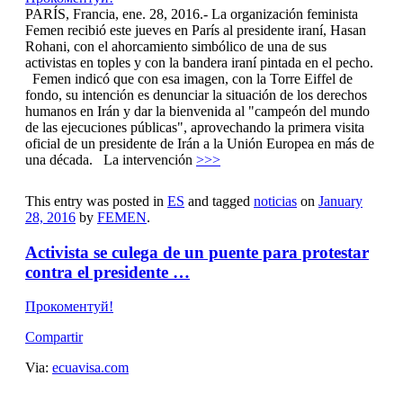
PARÍS, Francia, ene. 28, 2016.- La organización feminista
Femen recibió este jueves en París al presidente iraní, Hasan
Rohani, con el ahorcamiento simbólico de una de sus
activistas en toples y con la bandera iraní pintada en el pecho.
Femen indicó que con esa imagen, con la Torre Eiffel de
fondo, su intención es denunciar la situación de los derechos
humanos en Irán y dar la bienvenida al "campeón del mundo
de las ejecuciones públicas", aprovechando la primera visita
oficial de un presidente de Irán a la Unión Europea en más de
una década. La intervención
>>>
This entry was posted in
ES
and tagged
noticias
on
January
28, 2016
by
FEMEN
.
Activista se culega de un puente para protestar
contra el presidente …
Прокоментуй!
Compartir
Via:
ecuavisa.com