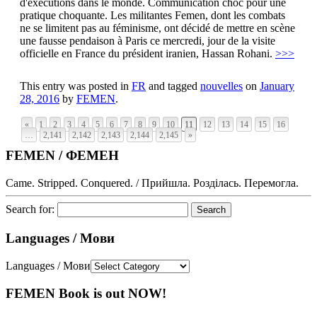
d'exécutions dans le monde. Communication choc pour une
pratique choquante. Les militantes Femen, dont les combats
ne se limitent pas au féminisme, ont décidé de mettre en scène
une fausse pendaison à Paris ce mercredi, jour de la visite
officielle en France du président iranien, Hassan Rohani.
>>>
This entry was posted in
FR
and tagged
nouvelles
on
January
28, 2016
by
FEMEN
.
«
1
2
3
4
5
6
7
8
9
10
11
12
13
14
15
16
…
2,141
2,142
2,143
2,144
2,145
»
FEMEN / ФЕМЕН
Came. Stripped. Conquered. / Прийшла. Розділась. Перемогла.
Search for:
Languages / Мови
Languages / Мови
FEMEN Book is out NOW!