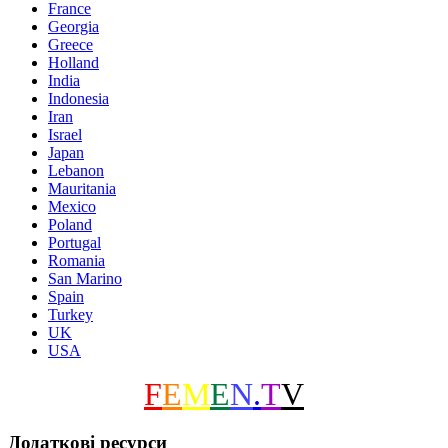
France
Georgia
Greece
Holland
India
Indonesia
Iran
Israel
Japan
Lebanon
Mauritania
Mexico
Poland
Portugal
Romania
San Marino
Spain
Turkey
UK
USA
F
E
M
E
N
.
T
V
Додаткові ресурси