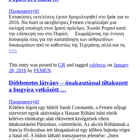
Прокоментуй!
Επτακόσιες εκτελέσεις έχουν δρομολογηθεί στο Ιράκ για το
2016. Να διατί οι ακτιβίστριες Femen επεφύλαξαν μια
σκληρή υποδοχή στον Ιρανό πρόεδρο, Χοσάν Ροχανί κατά
την επίσκεψή του στο Παρίσι. Εκφράζοντας την έντονη
δυσφορία τους για την καταπάτηση των ανθρωπίνων
δικαιωμάτων από το καθεστώς της Τεχεράνης αλλά και τις
>>>
This entry was posted in
GR
and tagged
ειδήσεις
on
January
28, 2016
by
FEMEN
.
Döbbenetes látvány – önakasztással tiltakozott
a bugyira vetkőzött …
Прокоментуй!
Kötélen lógott egy hídról Sarah Constantin, a Femen nőjogi
szervezet egyik aktivistája a Haszan Róháni iráni elnök
kétéves elnöksége alatt elkövetett kivégzések elleni
tiltakozásként Párizsban, csütörtökön. Az akciót Róháninak a
francia fővárosban tett látogatásával egy időben hajtotta végre
a fiatal nő. A hídon látható transzparens jelentése: „Isten