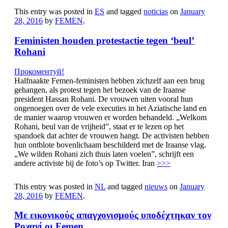
This entry was posted in
ES
and tagged
noticias
on
January
28, 2016
by
FEMEN
.
Feministen houden protestactie tegen ‘beul’
Rohani
Прокоментуй!
Halfnaakte Femen-feministen hebben zichzelf aan een brug
gehangen, als protest tegen het bezoek van de Iraanse
president Hassan Rohani. De vrouwen uiten vooral hun
ongenoegen over de vele executies in het Aziatische land en
de manier waarop vrouwen er worden behandeld. „Welkom
Rohani, beul van de vrijheid”, staat er te lezen op het
spandoek dat achter de vrouwen hangt. De activisten hebben
hun ontblote bovenlichaam beschilderd met de Iraanse vlag.
„We wilden Rohani zich thuis laten voelen”, schrijft een
andere activiste bij de foto’s op Twitter. Iran
>>>
This entry was posted in
NL
and tagged
nieuws
on
January
28, 2016
by
FEMEN
.
Με εικονικούς απαγχονισμούς υποδέχτηκαν τον
Ροχανί oι Femen …