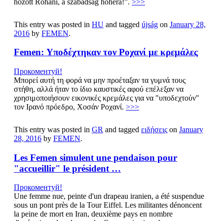
hozott Róháni, a szabadság hóhéra!”.
>>>
This entry was posted in
HU
and tagged
újság
on
January 28,
2016
by
FEMEN
.
Femen: Υποδέχτηκαν τον Ροχανί με κρεμάλες
Прокоментуй!
Μπορεί αυτή τη φορά να μην προέταξαν τα γυμνά τους
στήθη, αλλά ήταν το ίδιο καυστικές αφού επέλεξαν να
χρησιμοποιήσουν εικονικές κρεμάλες για να "υποδεχτούν"
τον Ιρανό πρόεδρο, Χοσάν Ροχανί.
>>>
This entry was posted in
GR
and tagged
ειδήσεις
on
January
28, 2016
by
FEMEN
.
Les Femen simulent une pendaison pour
"accueillir" le président …
Прокоментуй!
Une femme nue, peinte d'un drapeau iranien, a été suspendue
sous un pont près de la Tour Eiffel. Les militantes dénoncent
la peine de mort en Iran, deuxième pays en nombre