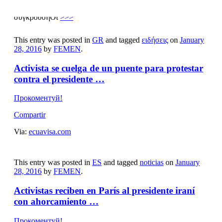
δυνάμεις της δεξιάς και της ακροδεξιάς υποκινούν τη
σύγκρουσηΟι
>>>
This entry was posted in
GR
and tagged
ειδήσεις
on
January
28, 2016
by
FEMEN
.
Activista se cuelga de un puente para protestar
contra el presidente …
Прокоментуй!
Compartir
Via:
ecuavisa.com
This entry was posted in
ES
and tagged
noticias
on
January
28, 2016
by
FEMEN
.
Activistas reciben en París al presidente iraní
con ahorcamiento …
Прокоментуй!