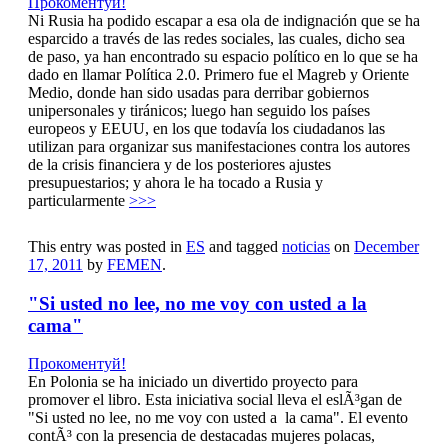
Прокоментуй!
Ni Rusia ha podido escapar a esa ola de indignación que se ha
esparcido a través de las redes sociales, las cuales, dicho sea
de paso, ya han encontrado su espacio político en lo que se ha
dado en llamar Política 2.0. Primero fue el Magreb y Oriente
Medio, donde han sido usadas para derribar gobiernos
unipersonales y tiránicos; luego han seguido los países
europeos y EEUU, en los que todavía los ciudadanos las
utilizan para organizar sus manifestaciones contra los autores
de la crisis financiera y de los posteriores ajustes
presupuestarios; y ahora le ha tocado a Rusia y
particularmente
>>>
This entry was posted in
ES
and tagged
noticias
on
December
17, 2011
by
FEMEN
.
"Si usted no lee, no me voy con usted a la
cama"
Прокоментуй!
En Polonia se ha iniciado un divertido proyecto para
promover el libro. Esta iniciativa social lleva el eslÃ³gan de
"Si usted no lee, no me voy con usted a la cama". El evento
contÃ³ con la presencia de destacadas mujeres polacas,