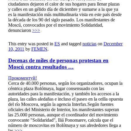
ciudadanos dejaron el calor de sus hogares para llenar plazas
y calles en un gélido día de diciembre y sumarse a la que ya
es la manifestación más multitudinaria vista en este país desde
la década de los 90 del siglo pasado. Los manifestantes de
Moscú, convocados por el movimiento Solidaridad,
denunciaron
>>>
This entry was posted in
ES
and tagged
noticias
on
December
10, 2011
by
FEMEN
.
Decenas de miles de personas protestan en
Moscú contra resultados …
Прокоментуй!
Cerca de 40.000 personas, según los organizadores, ocupan la
céntrica plaza Bolótnaya, lugar consensuado con las
autoridades para la manifestación, y también los accesos a la
plaza, las calles aledañas e incluso el paseo en la orilla opuesta
del río Moscova, según la agencia Interfax.Según fuentes
oficiales del Ministerio de Interior, los manifestantes superan
las 25.000 personas, aunque el coordinador del movimiento
convocante "Solidaridad", Iliá Ponomarev, calcula que el
número de moscovitas en Bolótnaya y sus alrededores llega a
las
>>>