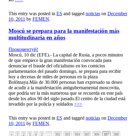
This entry was posted in
ES
and tagged
noticias
on
December
10, 2011
by
FEMEN
.
Moscú se prepara para la manifestación más
multitudinaria en años
Прокоментуй!
Moscú, 10 dic (EFE).- La capital de Rusia, a pocos minutos
de que empiece la gran manifestación convocada para
denunciar el fraude del oficialismo en los comicios
parlamentarios del pasado domingo, se prepara para recibir
hoy a decenas de miles de personas en la plaza
Bolótnaya.Más de 30.000 personas han expresado su deseo
de acudir a la manifestación antigubernamental moscovita,
que podría ser la más numerosa que se recuerda en este país
desde los años 90 del siglo pasado.El centro de la ciudad está
invadido por la policía y soldados
>>>
This entry was posted in
ES
and tagged
noticias
on
December
10, 2011
by
FEMEN
.
«
1
2
3
4
5
…
302
303
304
305
306
307
308