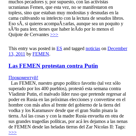
muchos pecadores y, por supuesto, con las activistas
ucranianas Femen, que esta vez, no se manifestaron en
topless, sino que estaban muy modositas y desnudas en la
cama cultivando su intelecto con la lectura de sesudos libros.
Eso sÃ­, si quieres acompaÃ±arlas, aunque sea un poquito y
sÃ³lo para leer, tienes que haber leÃ­do por lo menos el
Quijote de Cervantes
>>>
This entry was posted in
ES
and tagged
noticias
on
December
13, 2011
by
FEMEN
.
Las FEMEN protestan contra Putin
Прокоментуй!
Las FEMEN, nuestro grupo político favorito (tal vez sólo
superado por los 400 pueblos), protestó esta semana contra
Vladimir Putin, el malvado líder ruso que pretende regresar al
poder en Rusia en las próximas elecciones y convertirse en el
hombre con más años al frente del gobierno de la tierra del
vodka y los Karamasov desde que el gran Stalin pisara la
tierra. Así las cosas y con la madre Rusia envuelta en otra de
sus grandes tragedías políticas, por acá les dejamos a las nenas
de FEMEN desde las heladas tierras del Zar Nicolas II: Tags:
>>>