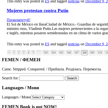
This entry was posted in
ES
and tagged
noticias
on
December 9, 
Mujeres protestan contra Putin
Прокоментуй!
El Sol de México en líneaCiudad de México.- Guardias de seguridad
ministro ruso, Vladímir Putin.Las mujeres pertenecientes a la org
e inglés, mientras posaron semidesnudas en un clima de varios grad
This entry was posted in
ES
and tagged
noticias
on
December 9, 
«
1
2
3
4
5
…
303
304
305
306
307
308
309
310
3
FEMEN / ФЕМЕН
Came. Stripped. Conquered. / Прийшла. Розділась. Перемогла.
Search for:
Languages / Мови
Languages / Мови
FEMEN Book is out NOW!