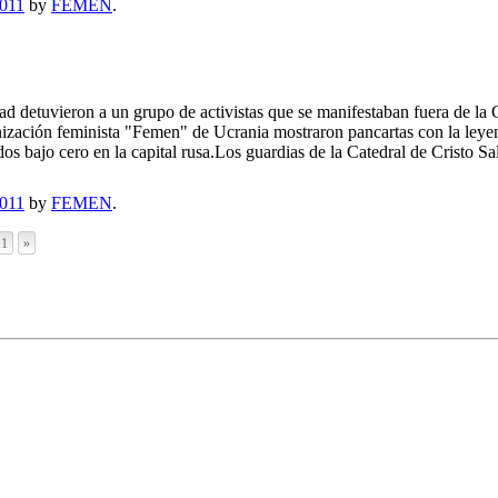
2011
by
FEMEN
.
 detuvieron a un grupo de activistas que se manifestaban fuera de la 
anización feminista "Femen" de Ucrania mostraron pancartas con la leyen
os bajo cero en la capital rusa.Los guardias de la Catedral de Cristo Sa
2011
by
FEMEN
.
11
»