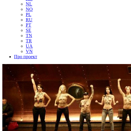
NL
NO
PL
RU
PT
SE
TN
TR
UA
VN
Про проект