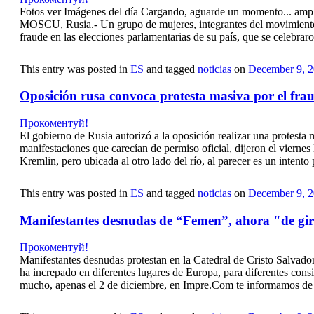
Fotos ver Imágenes del día Cargando, aguarde un momento... am
MOSCU, Rusia.- Un grupo de mujeres, integrantes del movimiento f
fraude en las elecciones parlamentarias de su país, que se celebrar
This entry was posted in
ES
and tagged
noticias
on
December 9, 
Oposición rusa convoca protesta masiva por el frau
Прокоментуй!
El gobierno de Rusia autorizó a la oposición realizar una protesta 
manifestaciones que carecían de permiso oficial, dijeron el viernes
Kremlin, pero ubicada al otro lado del río, al parecer es un intento 
This entry was posted in
ES
and tagged
noticias
on
December 9, 
Manifestantes desnudas de “Femen”, ahora "de g
Прокоментуй!
Manifestantes desnudas protestan en la Catedral de Cristo Salvado
ha increpado en diferentes lugares de Europa, para diferentes cons
mucho, apenas el 2 de diciembre, en Impre.Com te informamos de m