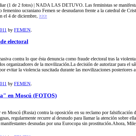
pliar (1 de 2 fotos) | NADA LAS DETUVO. Las feministas se manifest
emenino ucraniano Femen se desnudaron frente a la catedral de Cristo S
on el 4 de diciembre,
>>>
2011
by
FEMEN
.
de electoral
masiva contra lo que ésta denuncia como fraude electoral tras la violenta
 los organizadores de la movilización.La decisión de autorizar para el s
por evitar la violencia suscitada durante las movilizaciones posteriores 
2011
by
FEMEN
.
ira" en Moscú (FOTOS)
r en Moscú (Rusia) contra la oposición en su reclamo por falsificación
ignas, regularmente recurre al desnudo para llamar la atención sobre e
anifestantes desnudas por una Eurocopa sin prostitución.Ahora, Mileni