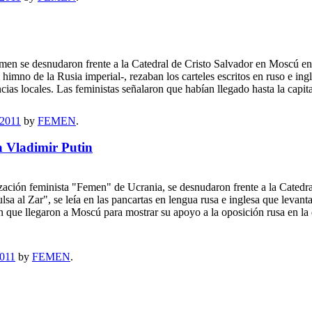
en se desnudaron frente a la Catedral de Cristo Salvador en Moscú en s
himno de la Rusia imperial-, rezaban los carteles escritos en ruso e ing
ias locales. Las feministas señalaron que habían llegado hasta la capit
 2011
by
FEMEN
.
a Vladimir Putin
ción feminista "Femen" de Ucrania, se desnudaron frente a la Catedra
pulsa al Zar", se leía en las pancartas en lengua rusa e inglesa que lev
 que llegaron a Moscú para mostrar su apoyo a la oposición rusa en la 
2011
by
FEMEN
.