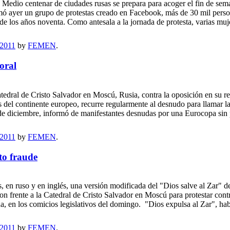
edio centenar de ciudades rusas se prepara para acoger el fin de semana
mó ayer un grupo de protestas creado en Facebook, más de 30 mil perso
e los años noventa. Como antesala a la jornada de protesta, varias muj
 2011
by
FEMEN
.
oral
tedral de Cristo Salvador en Moscú, Rusia, contra la oposición en su re
s del continente europeo, recurre regularmente al desnudo para llamar l
de diciembre, informó de manifestantes desnudas por una Eurocopa sin p
 2011
by
FEMEN
.
to fraude
as, en ruso y en inglés, una versión modificada del "Dios salve al Zar" d
 frente a la Catedral de Cristo Salvador en Moscú para protestar contra
a, en los comicios legislativos del domingo. "Dios expulsa al Zar", habí
 2011
by
FEMEN
.