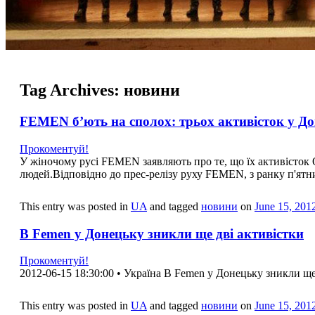
Tag Archives:
новини
FEMEN б’ють на сполох: трьох активісток у Д
Прокоментуй!
У жіночому русі FEMEN заявляють про те, що їх активісток
людей.Відповідно до прес-релізу руху FEMEN, з ранку п'ятни
This entry was posted in
UA
and tagged
новини
on
June 15, 201
В Femen у Донецьку зникли ще дві активістки
Прокоментуй!
2012-06-15 18:30:00 • Україна В Femen у Донецьку зникли ще
This entry was posted in
UA
and tagged
новини
on
June 15, 201