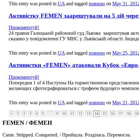
This entry was posted in
UA
and tagged
новини
on
May 31, 201
Активістку FEMEN заарештували на 5 діб чере
Прокоментуй!
24 травня Галицький районний суд Львова заарештував акти
сказано у повідомленні ГУ МНС у Львівській області. Інцид
This entry was posted in
UA
and tagged
новини
on
May 25, 201
Активистки «FEMEN» атаковали Кубок «Евро-
Прокоментуй!
Попередня 1 of 4 Наступна На торжественном представлен
желающих сфотографироваться с трофеем будущего чемпион
This entry was posted in
UA
and tagged
новини
on
May 21, 201
«
1
2
3
4
5
…
9
10
11
12
13
14
15
16
17
18
19
FEMEN / ФЕМЕН
Came. Stripped. Conquered. / Прийшла. Розділась. Перемогла.