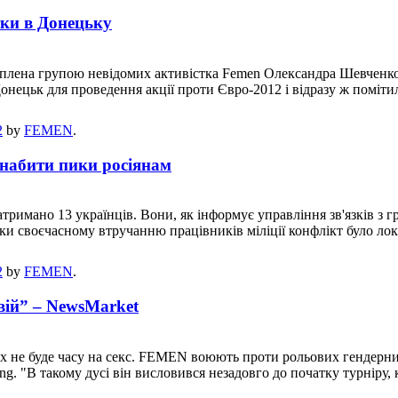
тки в Донецьку
хоплена групою невідомих активістка Femen Олександра Шевченко.
Донецьк для проведення акції проти Євро-2012 і відразу ж поміт
2
by
FEMEN
.
 набити пики росіянам
тримано 13 українців. Вони, як інформує управління зв'язків з 
ки своєчасному втручанню працівників міліції конфлікт було ло
2
by
FEMEN
.
овій” – NewsMarket
них не буде часу на секс. FEMEN воюють проти рольових гендер
ung. "В такому дусі він висловився незадовго до початку турнір