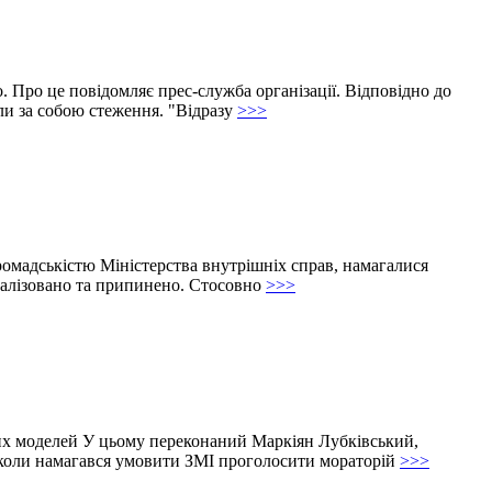
 Про це повідомляє прес-служба організації. Відповідно до
или за собою стеження. "Відразу
>>>
громадськістю Міністерства внутрішніх справ, намагалися
калізовано та припинено. Стосовно
>>>
них моделей У цьому переконаний Маркіян Лубківський,
у, коли намагався умовити ЗМІ проголосити мораторій
>>>