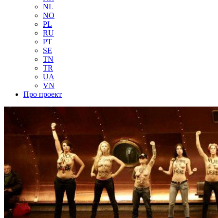
NL
NO
PL
RU
PT
SE
TN
TR
UA
VN
Про проект