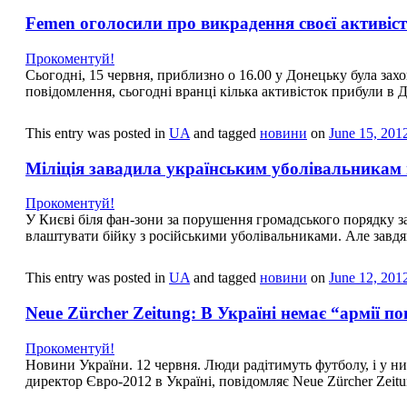
Femen оголосили про викрадення своєї активіс
Прокоментуй!
Сьогодні, 15 червня, приблизно о 16.00 у Донецьку була за
повідомлення, сьогодні вранці кілька активісток прибули в 
This entry was posted in
UA
and tagged
новини
on
June 15, 201
Міліція завадила українським уболівальникам
Прокоментуй!
У Києві біля фан-зони за порушення громадського порядку за
влаштувати бійку з російськими уболівальниками. Але завдя
This entry was posted in
UA
and tagged
новини
on
June 12, 201
Neue Zürcher Zeitung: В Україні немає “армії п
Прокоментуй!
Новини України. 12 червня. Люди радітимуть футболу, і у 
директор Євро-2012 в Україні, повідомляє Neue Zürcher Zeit