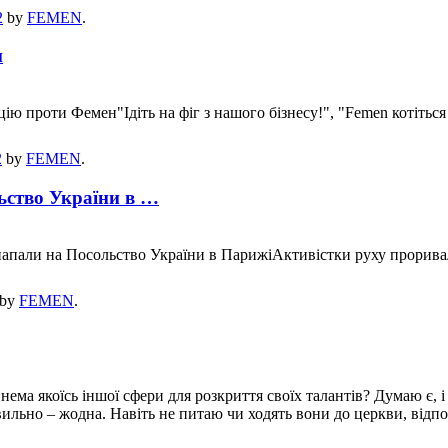
2
by
FEMEN
.
н
цію проти Фемен"Ідіть на фіг з нашого бізнесу!", "Femen котіться 
2
by
FEMEN
.
ьство України в …
 напали на Посольство України в ПарижіАктивістки руху прорива
by
FEMEN
.
 нема якоїсь іншої сфери для розкриття своїх талантів? Думаю є, 
авильно – жодна. Навіть не питаю чи ходять вони до церкви, відп