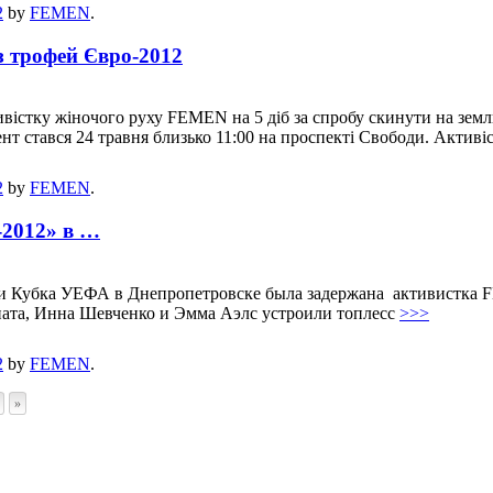
2
by
FEMEN
.
з трофей Євро-2012
вістку жіночого руху FEMEN на 5 діб за спробу скинути на зем
ент стався 24 травня близько 11:00 на проспекті Свободи. Актив
2
by
FEMEN
.
2012» в …
ии Кубка УЕФА в Днепропетровске была задержана активистка 
ата, Инна Шевченко и Эмма Аэлс устроили топлесс
>>>
2
by
FEMEN
.
»