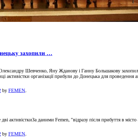
онецьку захопили …
 Олександру Шевченко, Яну Жданову і Ганну Большакову захопил
ці активістки організації прибули до Донецька для проведення ак
2
by
FEMEN
.
 дві активісткиЗа даними Femen, "відразу після прибуття в місто
2
by
FEMEN
.