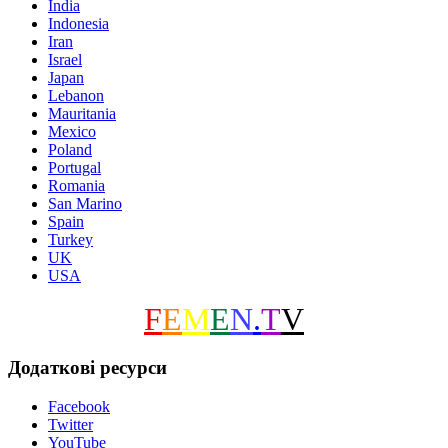
India
Indonesia
Iran
Israel
Japan
Lebanon
Mauritania
Mexico
Poland
Portugal
Romania
San Marino
Spain
Turkey
UK
USA
F
E
M
E
N
.
T
V
Додаткові ресурси
Facebook
Twitter
YouTube