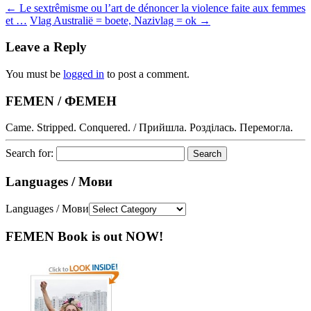
←
Le sextrêmisme ou l’art de dénoncer la violence faite aux femmes
et …
Vlag Australië = boete, Nazivlag = ok
→
Leave a Reply
You must be
logged in
to post a comment.
FEMEN / ФЕМЕН
Came. Stripped. Conquered. / Прийшла. Розділась. Перемогла.
Search for:
Languages / Мови
Languages / Мови
FEMEN Book is out NOW!