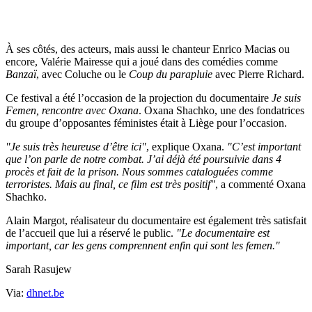
"Je suis très satisfait"
, indique José Pinheiro.
"Nous avons eu du
mal à départager"
, poursuit-il.
À ses côtés, des acteurs, mais aussi le chanteur Enrico Macias ou
encore, Valérie Mairesse qui a joué dans des comédies comme
Banzaï
, avec Coluche ou le
Coup du parapluie
avec Pierre Richard.
Ce festival a été l’occasion de la projection du documentaire
Je suis
Femen, rencontre avec Oxana
. Oxana Shachko, une des fondatrices
du groupe d’opposantes féministes était à Liège pour l’occasion.
"Je suis très heureuse d’être ici"
, explique Oxana.
"C’est important
que l’on parle de notre combat. J’ai déjà été poursuivie dans 4
procès et fait de la prison. Nous sommes cataloguées comme
terroristes. Mais au final, ce film est très positif"
, a commenté Oxana
Shachko.
Alain Margot, réalisateur du documentaire est également très satisfait
de l’accueil que lui a réservé le public.
"Le documentaire est
important, car les gens comprennent enfin qui sont les femen."
Sarah Rasujew
Via:
dhnet.be