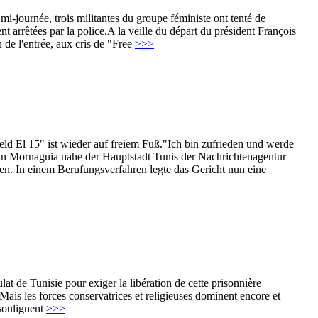
i-journée, trois militantes du groupe féministe ont tenté de
t arrêtées par la police.A la veille du départ du président François
 de l'entrée, aux cris de "Free
>>>
eld El 15" ist wieder auf freiem Fuß."Ich bin zufrieden und werde
 in Mornaguia nahe der Hauptstadt Tunis der Nachrichtenagentur
en. In einem Berufungsverfahren legte das Gericht nun eine
at de Tunisie pour exiger la libération de cette prisonnière
. Mais les forces conservatrices et religieuses dominent encore et
 soulignent
>>>