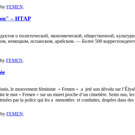
by
FEMEN
.
мен" – ИТАР
уктов о политической, экономической, общественной, культур
ском, немецком, испанском, арабском. — Более 500 корреспонден
by
FEMEN
.
ée
à Tunis, le mouvement féministe « Femen » a jeté son dévolu sur l’Élysée
peint le mot « Femen » sur un muret proche d’un cimetière. Seins nus, le
itrisées par la police qui les a menottées et conduites, drapées dans des
by
FEMEN
.