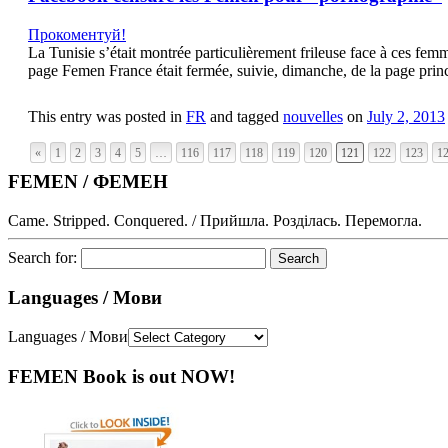
Прокоментуй!
La Tunisie s’était montrée particulièrement frileuse face à ces f
page Femen France était fermée, suivie, dimanche, de la page pri
This entry was posted in
FR
and tagged
nouvelles
on
July 2, 2013
«
1
2
3
4
5
…
116
117
118
119
120
121
122
123
1
FEMEN / ФЕМЕН
Came. Stripped. Conquered. / Прийшла. Розділась. Перемогла.
Search for:
Languages / Мови
Languages / Мови
FEMEN Book is out NOW!