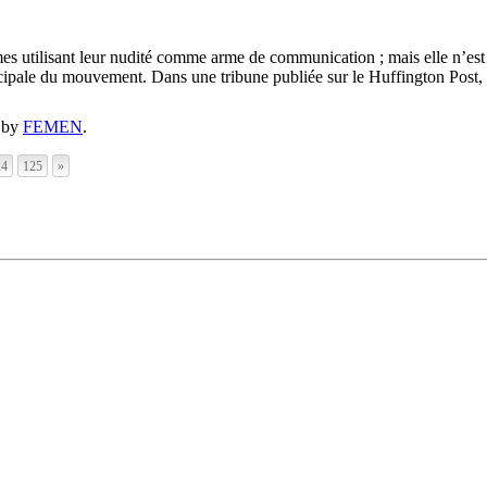
emmes utilisant leur nudité comme arme de communication ; mais elle n’
ncipale du mouvement. Dans une tribune publiée sur le Huffington Pos
by
FEMEN
.
24
125
»