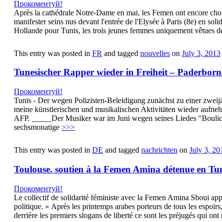
Прокоментуй!
Après la cathédrale Notre-Dame en mai, les Femen ont encore choisi
manifester seins nus devant l'entrée de l'Elysée à Paris (8e) en sol
Hollande pour Tunis, les trois jeunes femmes uniquement vêtues de mi
This entry was posted in
FR
and tagged
nouvelles
on
July 3, 2013
Tunesischer Rapper wieder in Freiheit – Paderborn
Прокоментуй!
Tunis - Der wegen Polizisten-Beleidigung zunächst zu einer zweijä
meine künstlerischen und musikalischen Aktivitäten wieder aufne
AFP. _____Der Musiker war im Juni wegen seines Liedes "Boulicia
sechsmonatige
>>>
This entry was posted in
DE
and tagged
nachrichten
on
July 3, 20
Toulouse. soutien à la Femen Amina détenue en Tun
Прокоментуй!
Le collectif de solidarité féministe avec la Femen Amina Sboui appe
politique. « Après les printemps arabes porteurs de tous les espoirs,
derrière les premiers slogans de liberté ce sont les préjugés qui o