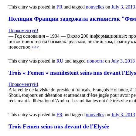
This entry was posted in
FR
and tagged
nouvelles
on
July 3, 2013
Полиция Франции задержала активисток "Фе
Прокоментуй!
— Год основания – 1904 — Около 200 информационных прод
поток новостей на 6 языках: русском, английском, француз
новостное
>>>
This entry was posted in
RU
and tagged
новости
on
July 3, 2013
Trois « Femen » manifestent seins nus devant l’Elys
Прокоментуй!
A la veille de la visite du président français, François Hollande, 
Sboui, toujours en détention et attendant d’être jugée pour avoir 
réclamant la libération d’Amina. Les militantes ont été très vite ma
This entry was posted in
FR
and tagged
nouvelles
on
July 3, 2013
Trois Femen seins nus devant de l’Elysée