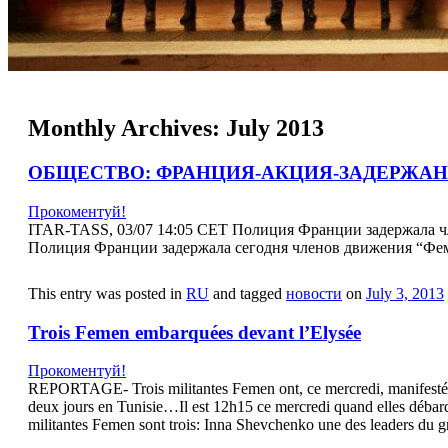
Monthly Archives:
July 2013
ОБЩЕСТВО: ФРАНЦИЯ-АКЦИЯ-ЗАДЕРЖА
Прокоментуй!
ITAR-TASS, 03/07 14:05 CET Полиция Франции задержала 
Полиция Франции задержала сегодня членов движения “Фе
This entry was posted in
RU
and tagged
новости
on
July 3, 2013
Trois Femen embarquées devant l’Elysée
Прокоментуй!
REPORTAGE- Trois militantes Femen ont, ce mercredi, manifesté dev
deux jours en Tunisie…Il est 12h15 ce mercredi quand elles débarquen
militantes Femen sont trois: Inna Shevchenko une des leaders du grou