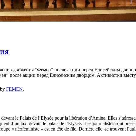
НИЯ
членов движения “Фемен” после акции перед Елисейским дворц
мен” после акции перед Елисейским дворцом. Активистки выст
by
FEMEN
.
ant le Palais de l’Elysée pour la libération d’Amina. Elles s’adressai
t d’un taxi devant le palais de l’Elysée. Les journalistes sont présents
pe « néoféministe » est en tête de file. Derrière elle, se trouvent Pauli