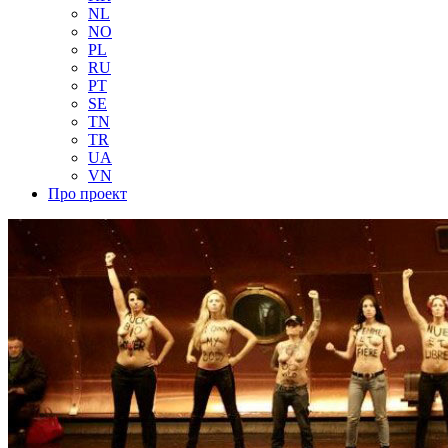
NL
NO
PL
RU
PT
SE
TN
TR
UA
VN
Про проект