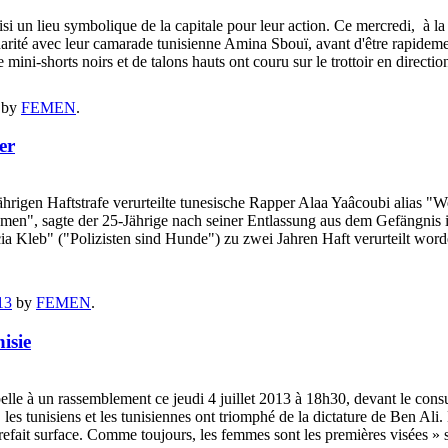
 un lieu symbolique de la capitale pour leur action. Ce mercredi, à la m
idarité avec leur camarade tunisienne Amina Sbouï, avant d'être rapidemen
ni-shorts noirs et de talons hauts ont couru sur le trottoir en direction
by
FEMEN
.
er
hrigen Haftstrafe verurteilte tunesische Rapper Alaa Yaâcoubi alias "W
hmen", sagte der 25-Jährige nach seiner Entlassung aus dem Gefängnis
 Kleb" ("Polizisten sind Hunde") zu zwei Jahren Haft verurteilt word
13
by
FEMEN
.
isie
lle à un rassemblement ce jeudi 4 juillet 2013 à 18h30, devant le consul
 les tunisiens et les tunisiennes ont triomphé de la dictature de Ben Ali
nt refait surface. Comme toujours, les femmes sont les premières visées »