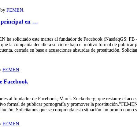
by
FEMEN
.
principal en …
olicitado este martes al fundador de Facebook (NasdaqGS: FB - noti
e que la compañía decidiera su cierre bajo el motivo formal de publica
 cuenta, cerrada en base a acusaciones absurdas de prostitución. Solici
y
FEMEN
.
de Facebook
es al fundador de Facebook, Marck Zuckerberg, que restaure el acceso a
tivo formal de publicar pornografía y promover la prostitución."FEMEN 
titución. Solicitamos que se comprenda esta situación tan pronto como s
y
FEMEN
.