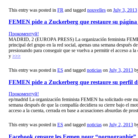
This entry was posted in
FR
and tagged
nouvelles
on
July 3, 2013
FEMEN pide a Zuckerberg que restaure su página 
Прокоментуй!
MADRID, 2 (EUROPA PRESS) La organización feminista FEMEN ha s
principal del grupo en la red social, apenas una semana después d
presionando para conseguir que se vuelva a permitir el acceso a la
y
>>>
This entry was posted in
ES
and tagged
noticias
on
July 3, 2013
b
FEMEN pide a Zuckerberg que restaure su perfil 
Прокоментуй!
ep/madrid La organización feminista FEMEN ha solicitado este mart
semana después de que la compañía decidiera su cierre bajo el mo
acceso a la cuenta, cerrada en base a acusaciones absurdas de pros
This entry was posted in
ES
and tagged
noticias
on
July 2, 2013
b
Facebook censure les Femen pour “pornographie”