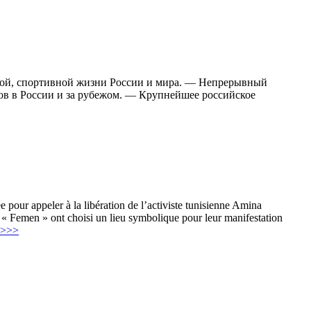
ной, спортивной жизни России и мира. — Непрерывный
тов в России и за рубежом. — Крупнейшее российское
 pour appeler à la libération de l’activiste tunisienne Amina
s « Femen » ont choisi un lieu symbolique pour leur manifestation
>>>