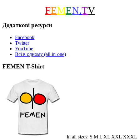
F
E
M
E
N
.
T
V
Додаткові ресурси
Facebook
Twitter
YouTube
Всі в одному (all-in-one)
FEMEN T-Shirt
In all sizes: S M L XL XXL XXXL