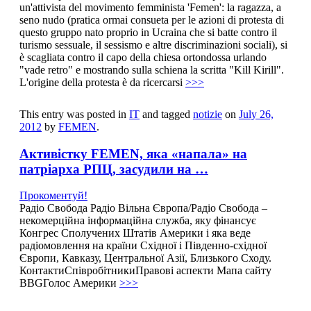
un'attivista del movimento femminista 'Femen': la ragazza, a
seno nudo (pratica ormai consueta per le azioni di protesta di
questo gruppo nato proprio in Ucraina che si batte contro il
turismo sessuale, il sessismo e altre discriminazioni sociali), si
è scagliata contro il capo della chiesa ortondossa urlando
"vade retro" e mostrando sulla schiena la scritta "Kill Kirill".
L'origine della protesta è da ricercarsi
>>>
This entry was posted in
IT
and tagged
notizie
on
July 26,
2012
by
FEMEN
.
Активістку FEMEN, яка «напала» на
патріарха РПЦ, засудили на …
Прокоментуй!
Радіо Свобода Радіо Вільна Європа/Радіо Свобода –
некомерційна інформаційна служба, яку фінансує
Конгрес Сполучених Штатів Америки і яка веде
радіомовлення на країни Східної і Південно-східної
Європи, Кавказу, Центральної Азії, Близького Сходу.
КонтактиСпівробітникиПравові аспекти Мапа сайту
BBGГолос Америки
>>>