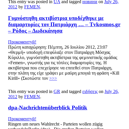
This entry was posted in
UA
and tagged
новини
on
July 26,
2012
by
FEMEN
.
Γυμνόστηθη ακτιβίστρια υποδέχθηκε με
διαμαρτυρίες τον Πατριάρχη … – Tvkosmos.gr
– Ρόδος – Δωδεκάνησα
Прокоментуй!
Πρώτη καταχώρηση: Πέμπτη, 26 Ιουλίου 2012, 23:07
«Θερμή» υποδοχή επεφύλαξε στον Πατριάρχη Μόσχας
Κύριλλο, γυμνόστηθη ακτιβίστρια της φεμινιστικής ομάδας
«Femen», γνωστής για τις τόπλες διαμαρτυρίες της. Η
ακτιβίστρια που επεχείρησε να επιτεθεί στον Πατριάρχη,
στην πλάτη της είχε γράψει με μαύρη μπογιά τη φράση «Kill
Kirill» (Σκοτώστε τον
>>>
This entry was posted in
GR
and tagged
ειδήσεις
on
July 26,
2012
by
FEMEN
.
dpa-Nachrichtenüberblick Politik
Прокоментуй!
Ringen um neues Wahlrecht - Parteien wollen zügig