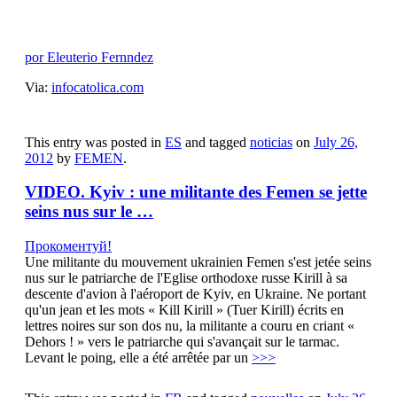
por Eleuterio Fernndez
Via:
infocatolica.com
This entry was posted in
ES
and tagged
noticias
on
July 26,
2012
by
FEMEN
.
VIDEO. Kyiv : une militante des Femen se jette
seins nus sur le …
Прокоментуй!
Une militante du mouvement ukrainien Femen s'est jetée seins
nus sur le patriarche de l'Eglise orthodoxe russe Kirill à sa
descente d'avion à l'aéroport de Kyiv, en Ukraine. Ne portant
qu'un jean et les mots « Kill Kirill » (Tuer Kirill) écrits en
lettres noires sur son dos nu, la militante a couru en criant «
Dehors ! » vers le patriarche qui s'avançait sur le tarmac.
Levant le poing, elle a été arrêtée par un
>>>