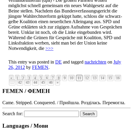
verhandelnBerlin (dpa) - Die großen Parteien wollen
möglichst schnell gemeinsam ein neues Wahlgesetz auf die
Beine stellen. Nachdem das Bundesverfassungsgericht die
jüngste Wahlrechtsreform gekippt hatte, schloss die schwarz-
gelbe Koalition einen neuerlichen Alleingang aus. SPD und
Grüne erklärten sich zur zügigen Aufnahme von Gesprächen
bereit. Unklar ist noch, ob die Linke eingebunden wird.
Während die Grünen für Gespräche mit Koalition, SPD und
Linksfraktion werben, sieht man bei der Union keine
Notwendigkeit, die
>>>
This entry was posted in
DE
and tagged
nachrichten
on
July
26, 2012
by
FEMEN
.
«
1
2
3
4
5
6
7
8
9
10
11
12
13
14
15
16
…
42
43
44
45
46
»
FEMEN / ФЕМЕН
Came. Stripped. Conquered. / Прийшла. Розділась. Перемогла.
Search for:
Languages / Мови