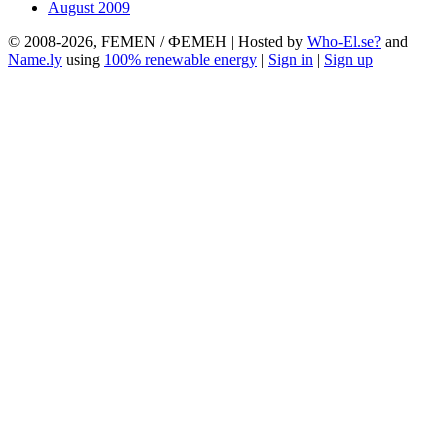
August 2009
© 2008-2026, FEMEN / ФЕМЕН | Hosted by
Who-El.se?
and
Name.ly
using
100% renewable energy
|
Sign in
|
Sign up