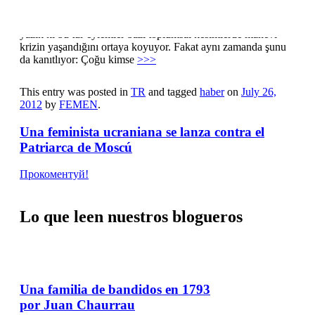
kadın patriğin koruma görevlileri tarafından uzaklaştırılırken,
Rusya Ortodoks Kilisesi Sözcüsü Aleksandr Volkov, “Ne
yazık ki bu tür eylemler bazı toplumsal kesimlerde manevi
krizin yaşandığını ortaya koyuyor. Fakat aynı zamanda şunu
da kanıtlıyor: Çoğu kimse
>>>
This entry was posted in
TR
and tagged
haber
on
July 26,
2012
by
FEMEN
.
Una feminista ucraniana se lanza contra el
Patriarca de Moscú
Прокоментуй!
Lo que leen nuestros blogueros
Una familia de bandidos en 1793
por Juan Chaurrau