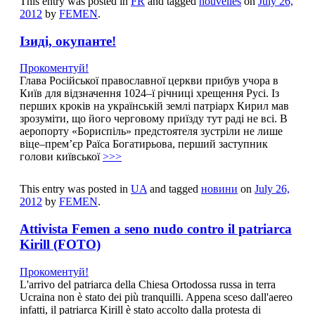
This entry was posted in
FR
and tagged
nouvelles
on
July 26,
2012
by
FEMEN
.
Ізиді, окупанте!
Прокоментуй!
Глава Російської православної церкви прибув учора в
Київ для відзначення 1024–ї річниці хрещення Русі. Із
перших кроків на українській землі патріарх Кирил мав
зрозуміти, що його черговому приїзду тут раді не всі. В
аеропорту «Бориспіль» предстоятеля зустріли не лише
віце–прем’єр Раїса Богатирьова, перший заступник
голови київської
>>>
This entry was posted in
UA
and tagged
новини
on
July 26,
2012
by
FEMEN
.
Attivista Femen a seno nudo contro il patriarca
Kirill (FOTO)
Прокоментуй!
L'arrivo del patriarca della Chiesa Ortodossa russa in terra
Ucraina non è stato dei più tranquilli. Appena sceso dall'aereo
infatti, il patriarca Kirill è stato accolto dalla protesta di