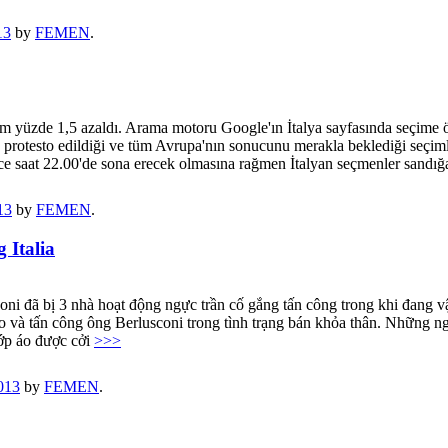
13
by
FEMEN
.
lım yüzde 1,5 azaldı. Arama motoru Google'ın İtalya sayfasında seçime 
protesto edildiği ve tüm Avrupa'nın sonucunu merakla beklediği seçiml
ce saat 22.00'de sona erecek olmasına rağmen İtalyan seçmenler sandığ
13
by
FEMEN
.
 Italia
ni đã bị 3 nhà hoạt động ngực trần cố gắng tấn công trong khi đang v
áo và tấn công ông Berlusconi trong tình trạng bán khỏa thân. Những n
lớp áo được cởi
>>>
013
by
FEMEN
.