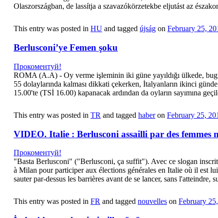
Olaszországban, de lassítja a szavazókörzetekbe eljutást az észa
This entry was posted in
HU
and tagged
újság
on
February 25, 20
Berlusconi’ye Femen şoku
Прокоментуй!
ROMA (A.A) - Oy verme işleminin iki güne yayıldığı ülkede, bugün
55 dolaylarında kalması dikkati çekerken, İtalyanların ikinci gün
15.00'te (TSİ 16.00) kapanacak ardından da oyların sayımına geç
This entry was posted in
TR
and tagged
haber
on
February 25, 20
VIDEO. Italie : Berlusconi assailli par des femmes 
Прокоментуй!
"Basta Berlusconi" ("Berlusconi, ça suffit"). Avec ce slogan inscrit
à Milan pour participer aux élections générales en Italie où il est 
sauter par-dessus les barrières avant de se lancer, sans l'atteindre,
This entry was posted in
FR
and tagged
nouvelles
on
February 25