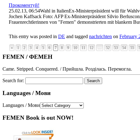
Прокоментуй!
25.02.13, 06:54Wahl in ItalienEx-Ministerpräsident will für Wah
Jochen Kaffsack Foto: AFP Ex-Ministerpräsident Silvio Berluscon
Frauenrechtlerinnen von "Femen" demonstrierten mit blankem Bus
This entry was posted in
DE
and tagged
nachrichten
on
February 
«
1
2
3
4
5
6
7
8
9
10
11
12
…
52
53
54
55
FEMEN / ФЕМЕН
Came. Stripped. Conquered. / Прийшла. Розділась. Перемогла.
Search for:
Languages / Мови
Languages / Мови
FEMEN Book is out NOW!