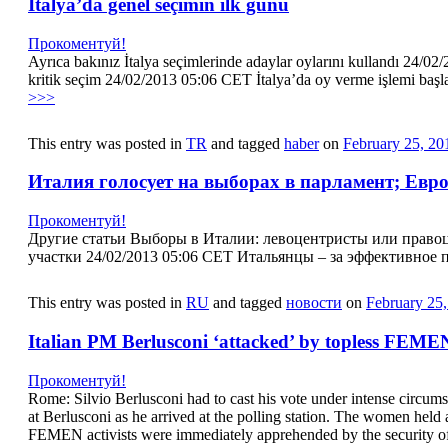
İtalya’da genel seçimin ilk günü
Прокоментуй!
Ayrıca bakınız İtalya seçimlerinde adaylar oylarını kullandı 24/
kritik seçim 24/02/2013 05:06 CET İtalya’da oy verme işlemi başl
>>>
This entry was posted in
TR
and tagged
haber
on
February 25, 20
Италия голосует на выборах в парламент; Евро
Прокоментуй!
Другие статьи Выборы в Италии: левоцентристы или правоц
участки 24/02/2013 05:06 CET Итальянцы – за эффективное 
This entry was posted in
RU
and tagged
новости
on
February 25
Italian PM Berlusconi ‘attacked’ by topless FEMEN 
Прокоментуй!
Rome: Silvio Berlusconi had to cast his vote under intense circumst
at Berlusconi as he arrived at the polling station. The women held
FEMEN activists were immediately apprehended by the security o