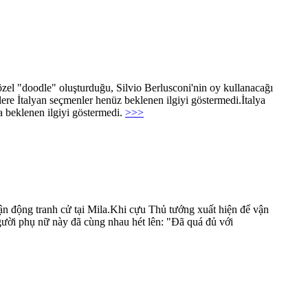
özel "doodle" oluşturduğu, Silvio Berlusconi'nin oy kullanacağı
ere İtalyan seçmenler henüz beklenen ilgiyi göstermedi.İtalya
a beklenen ilgiyi göstermedi.
>>>
ận động tranh cử tại Mila.Khi cựu Thủ tướng xuất hiện để vận
gười phụ nữ này đã cùng nhau hét lên: "Đã quá đủ với