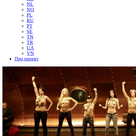
NL
NO
PL
RU
PT
SE
TN
TR
UA
VN
Про проект