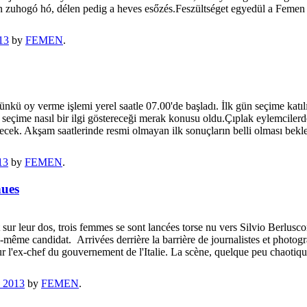
kon zuhogó hó, délen pedig a heves esőzés.Feszültséget egyedül a Fem
13
by
FEMEN
.
kü oy verme işlemi yerel saatle 07.00'de başladı. İlk gün seçime katı
de seçime nasıl bir ilgi göstereceği merak konusu oldu.Çıplak eylemcil
ilecek. Akşam saatlerinde resmi olmayan ilk sonuçların belli olması b
13
by
FEMEN
.
nues
 sur leur dos, trois femmes se sont lancées torse nu vers Silvio Berlusco
lui-même candidat. Arrivées derrière la barrière de journalistes et photo
 sur l'ex-chef du gouvernement de l'Italie. La scène, quelque peu chaotiqu
, 2013
by
FEMEN
.