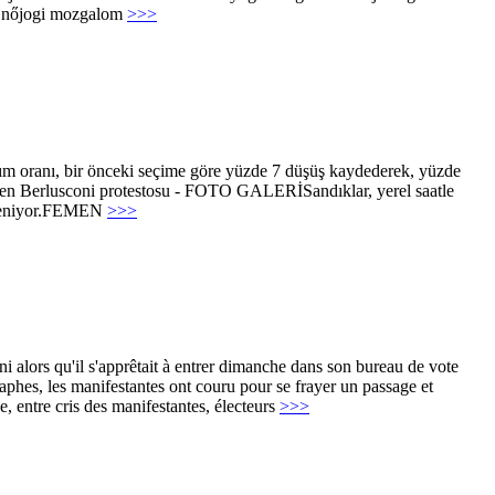
en nőjogi mozgalom
>>>
lım oranı, bir önceki seçime göre yüzde 7 düşüş kaydederek, yüzde
erden Berlusconi protestosu - FOTO GALERİSandıklar, yerel saatle
ekleniyor.FEMEN
>>>
ni alors qu'il s'apprêtait à entrer dimanche dans son bureau de vote
graphes, les manifestantes ont couru pour se frayer un passage et
e, entre cris des manifestantes, électeurs
>>>