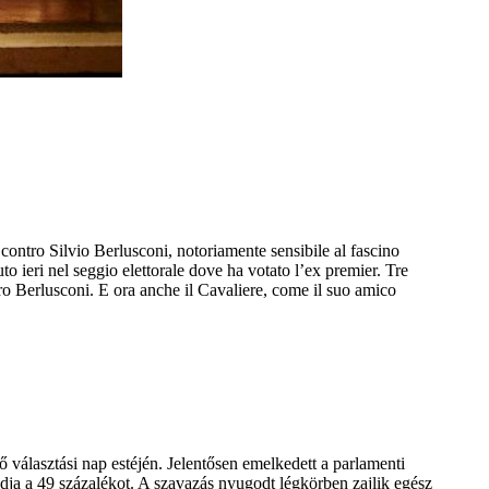
ontro Silvio Berlusconi, notoriamente sensibile al fascino
to ieri nel seggio elettorale dove ha votato l’ex premier. Tre
ro Berlusconi. E ora anche il Cavaliere, come il suo amico
 választási nap estéjén. Jelentősen emelkedett a parlamenti
ja a 49 százalékot. A szavazás nyugodt légkörben zajlik egész