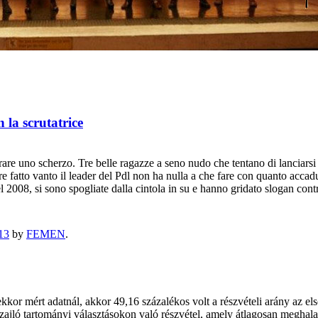
n la scrutatrice
 uno scherzo. Tre belle ragazze a seno nudo che tentano di lanciarsi c
e fatto vanto il leader del Pdl non ha nulla a che fare con quanto accadu
2008, si sono spogliate dalla cintola in su e hanno gridato slogan cont
13
by
FEMEN
.
or mért adatnál, akkor 49,16 százalékos volt a részvételi arány az első
jló tartományi választásokon való részvétel, amely átlagosan meghalad