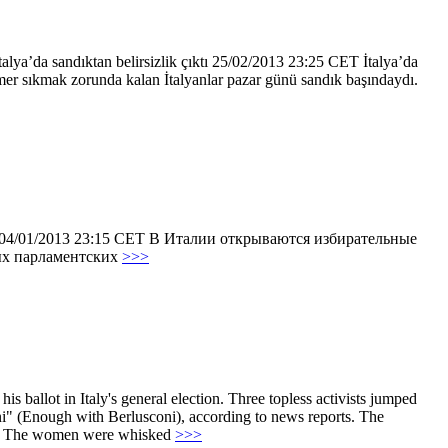
lya’da sandıktan belirsizlik çıktı 25/02/2013 23:25 CET İtalya’da
mer sıkmak zorunda kalan İtalyanlar pazar günü sandık başındaydı.
 04/01/2013 23:15 CET В Италии открываются избирательные
ных парламентских
>>>
s ballot in Italy's general election. Three topless activists jumped
oni" (Enough with Berlusconi), according to news reports. The
nce. The women were whisked
>>>