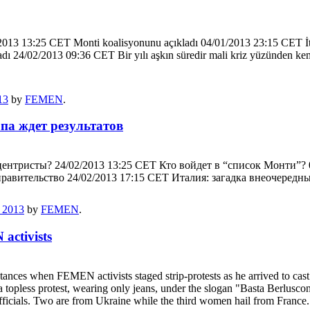
02/2013 13:25 CET Monti koalisyonunu açıkladı 04/01/2013 23:15 CET İta
adı 24/02/2013 09:36 CET Bir yılı aşkın süredir mali kriz yüzünden ke
13
by
FEMEN
.
па ждет результатов
ентристы? 24/02/2013 13:25 CET Кто войдет в “список Монти”?
правительство 24/02/2013 17:15 CET Италия: загадка внеочеред
, 2013
by
FEMEN
.
activists
ances when FEMEN activists staged strip-protests as he arrived to cast hi
 a topless protest, wearing only jeans, under the slogan "Basta Berlusc
fficials. Two are from Ukraine while the third women hail from Fra