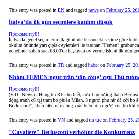
This entry was posted in
EN
and tagged
news
on
February 25, 20
İtalya’da ilk gün seçimlere katılım düşük
Прокоментуй!
İtalya'da genel seçimlerin ilk gününde bir önceki seçime göre katı
okulun önünde yarı çıplak eylemleri ile tanınan "Femen" grubunca 
genelinde sabah saat 08.00'de başlayan oy verme işlemi ilk gün ge
This entry was posted in
TR
and tagged
haber
on
February 25, 20
Nhóm FEMEN ngực trần ‘tấn công’ cựu Thủ tướng
Прокоментуй!
(VTC News) - Hãng tin RT cho biết, cựu Thủ tướng Italia Berlusco
động tranh cử tại trạm bỏ phiếu Milan, 3 người phụ nữ đã cởi bỏ 
Berlusconi", khẩu hiệu này cũng xuất hiện trên người của họ khi 
This entry was posted in
VN
and tagged
tin tức
on
February 25, 2
"Cavaliere" Berlusconi verhöhnt die Konkurrenz