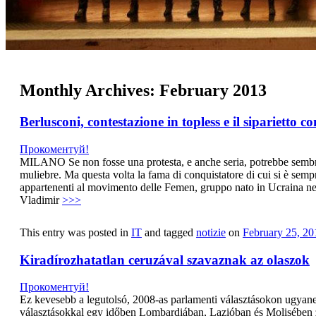
Monthly Archives:
February 2013
Berlusconi, contestazione in topless e il siparietto co
Прокоментуй!
MILANO Se non fosse una protesta, e anche seria, potrebbe sembrare
muliebre. Ma questa volta la fama di conquistatore di cui si è sempr
appartenenti al movimento delle Femen, gruppo nato in Ucraina nel 
Vladimir
>>>
This entry was posted in
IT
and tagged
notizie
on
February 25, 20
Kiradírozhatatlan ceruzával szavaznak az olaszok
Прокоментуй!
Ez kevesebb a legutolsó, 2008-as parlamenti választásokon ugyanekk
választásokkal egy időben Lombardiában, Lazióban és Molisében za